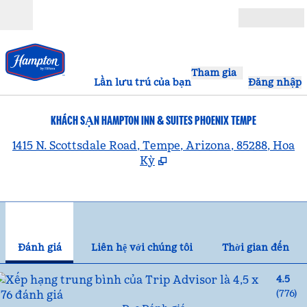
Bỏ qua nội dung
Mở
Tham gia
Lần lưu trú của bạn
Đăng nhập
KHÁCH SẠN HAMPTON INN & SUITES PHOENIX TEMPE
,
1415 N. Scottsdale Road, Tempe, Arizona, 85288, Hoa
Kỳ
1
/
12
hình ảnh trước
hìn
1/12
Liên hệ với chúng tôi
Đánh giá
Liên hệ với chúng tôi
Thời gian đến
4.5
(
776
)