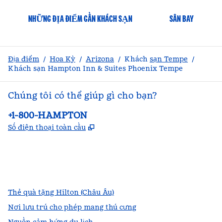
NHỮNG ĐỊA ĐIỂM GẦN KHÁCH SẠN
SÂN BAY
Địa điểm
/
Hoa Kỳ
/
Arizona
/
Khách
sạn Tempe
/
Khách sạn Hampton Inn & Suites Phoenix Tempe
Chúng tôi có thể giúp gì cho bạn?
Điện thoại:
+1-800-HAMPTON
,
Mở thẻ mới
Số điện thoại toàn cầu
facebook
x
instagram
,
Mở tab mới
,
Mở tab mới
,
Mở tab mới
Thẻ quà tặng Hilton (Châu Âu)
Nơi lưu trú cho phép mang thú cưng