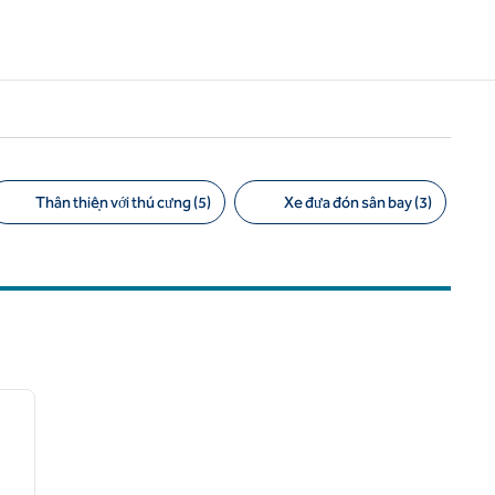
Thân thiện với thú cưng (5)
Xe đưa đón sân bay (3)
/
12
ảnh sau