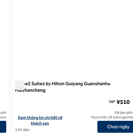
Home2 Suites by Hilton Guiyang Guanshanhu
Huizhancheng
Home2 Suites by Hilton Guiyang Guanshanhu Huizhanch
¥510
Từ*
 phí
Đã bao gồm
Xem chi tiết khách sạn cho Home2 Suites by Hilton Guiyang 
nors
Xem thông tin chi tiết về
Mua trước với Giảm giá Ho
khách sạn
Chọn ngày
1,91 dặm