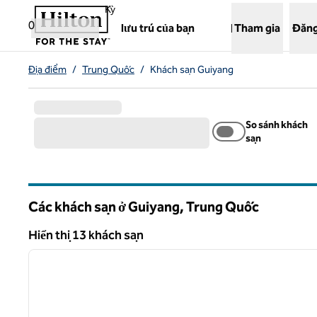
Bỏ qua nội dung
,
Mở tab mới
Kỳ
0
lưu trú của bạn
Tham gia
Đăng
Địa điểm
/
Trung Quốc
/
Khách sạn Guiyang
So sánh khách
sạn
Các khách sạn ở Guiyang, Trung Quốc
Hiển thị 13 khách sạn
1
Hiển thị 13 khách sạn
ảnh trước
1/12