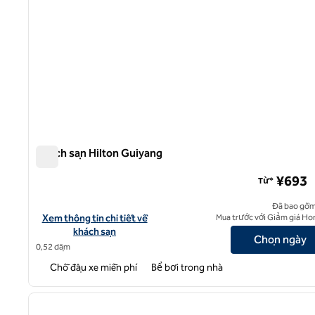
Khách sạn Hilton Guiyang
Khách sạn Hilton Guiyang
¥693
Từ*
Đã bao gồm
Xem chi tiết khách sạn cho Hilton Guiyang
Xem thông tin chi tiết về
Mua trước với Giảm giá Ho
khách sạn
Chọn ngày
0,52 dặm
Chỗ đậu xe miễn phí
Bể bơi trong nhà
1
ảnh trước
1/10