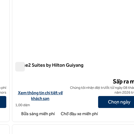
Home2 Suites by Hilton Guiyang
Home2 Suites by Hilton Guiyang
Sắp ra 
 phí
Chúng tôi nhận đặt trước từ ngày 08 thá
Xem chi tiết khách sạn cho Home2 Suites by Hilton Guiyang Int
nors
Xem thông tin chi tiết về
năm 2026 trở
khách sạn
Chọn ngày
1,00 dặm
Bữa sáng miễn phí
Chỗ đậu xe miễn phí
/
10
ảnh sau
ảnh trước
1/3