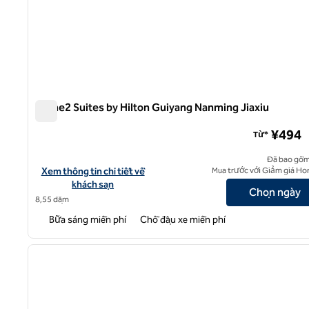
Home2 Suites by Hilton Guiyang Nanming Jiaxiu
Home2 Suites by Hilton Guiyang Nanming Jiaxiu
¥494
Từ*
Đã bao gồm
Xem chi tiết khách sạn cho Home2 Suites by Hilton Guiyang Nan
Xem thông tin chi tiết về
Mua trước với Giảm giá Ho
khách sạn
Chọn ngày
8,55 dặm
Bữa sáng miễn phí
Chỗ đậu xe miễn phí
1
ảnh trước
1/12