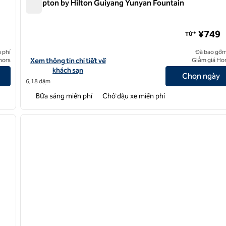
Hampton by Hilton Guiyang Yunyan Fountain
Hampton by Hilton Guiyang Yunyan Fountain
¥749
Từ*
 phí
Đã bao gồm
Lake
Xem chi tiết khách sạn tại Hampton by Hilton Guiyang Yunyan F
nors
Xem thông tin chi tiết về
Giảm giá Ho
khách sạn
Chọn ngày
6,18 dặm
Bữa sáng miễn phí
Chỗ đậu xe miễn phí
/
12
1
ảnh sau
ảnh trước
1/12