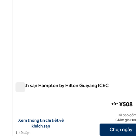
Khách sạn Hampton by Hilton Guiyang ICEC
Khách sạn Hampton by Hilton Guiyang ICEC
¥508
Từ*
Đã bao gồm
Xem chi tiết khách sạn tại Hampton by Hilton Guiyang ICEC
Xem thông tin chi tiết về
Giảm giá Ho
khách sạn
Chọn ngày
1,49 dặm