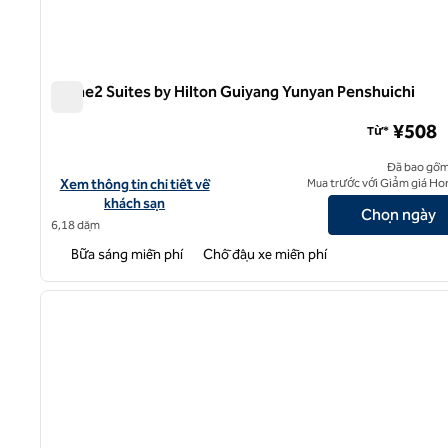
Home2 Suites by Hilton Guiyang Yunyan Penshuichi
Home2 Suites by Hilton Guiyang Yunyan Penshuichi
¥508
Từ*
Đã bao gồm
Xem chi tiết khách sạn cho Home2 Suites by Hilton Guiyang Yu
Xem thông tin chi tiết về
Mua trước với Giảm giá Ho
khách sạn
Chọn ngày
6,18 dặm
Bữa sáng miễn phí
Chỗ đậu xe miễn phí
1
ảnh trước
1/12