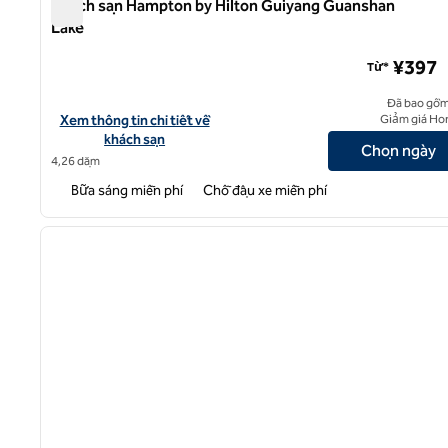
Khách sạn Hampton by Hilton Guiyang Guanshan
Lake
Khách sạn Hampton by Hilton Guiyang Guanshan Lake
¥397
Từ*
Đã bao gồm
Xem chi tiết khách sạn ở Hampton by Hilton Guiyang Guanshan 
Xem thông tin chi tiết về
Giảm giá Ho
khách sạn
Chọn ngày
4,26 dặm
Bữa sáng miễn phí
Chỗ đậu xe miễn phí
1
ảnh trước
1/12