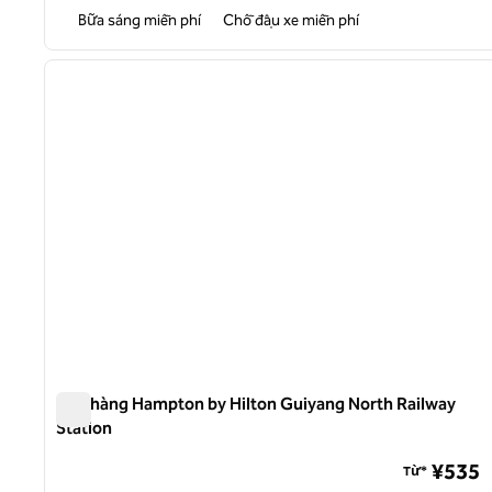
Bữa sáng miễn phí
Chỗ đậu xe miễn phí
1
ảnh trước
1/12
Nhà hàng Hampton by Hilton Guiyang North Railway
Station
Nhà hàng Hampton by Hilton Guiyang North Railway Stati
¥535
Từ*