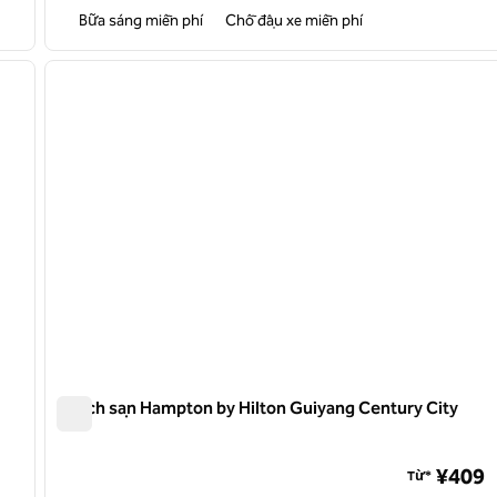
Bữa sáng miễn phí
Chỗ đậu xe miễn phí
/
12
1
ảnh sau
ảnh trước
1/12
Khách sạn Hampton by Hilton Guiyang Century City
Khách sạn Hampton by Hilton Guiyang Century City
on
¥409
Từ*