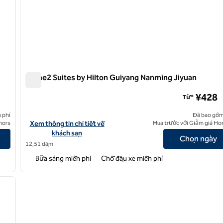
Home2 Suites by Hilton Guiyang Nanming Jiyuan
Home2 Suites by Hilton Guiyang Nanming Jiyuan
¥428
Từ*
 phí
Đã bao gồm
ming Jiaxiu
Xem chi tiết khách sạn cho Home2 Suites by Hilton Guiyang Na
nors
Xem thông tin chi tiết về
Mua trước với Giảm giá Ho
khách sạn
Chọn ngày
12,51 dặm
Bữa sáng miễn phí
Chỗ đậu xe miễn phí
/
12
ảnh sau