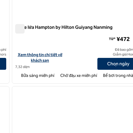
Ga xe lửa Hampton by Hilton Guiyang Nanming
Ga xe lửa Hampton by Hilton Guiyang Nanming
¥472
Từ*
 phí
Đã bao gồm
nyan Penshuichi
Xem chi tiết khách sạn tại Hampton by Hilton Guiyang Nanming 
nors
Xem thông tin chi tiết về
Giảm giá Ho
khách sạn
Chọn ngày
7,32 dặm
Bữa sáng miễn phí
Chỗ đậu xe miễn phí
Bể bơi trong nh
/
12
1
ảnh sau
ảnh trước
1/12