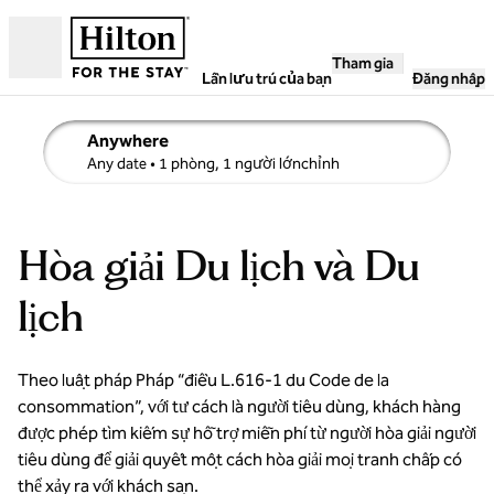
Bỏ qua nội dung
Tham gia
Mở
Lần lưu trú của bạn
Đăng nhập
Anywhere
sửa chi tiết tìm kiếm , Bất kỳ ngày nào, 1 phòng, 1 người lớ
Any date
• 1 phòng, 1 người lớnchỉnh
Hòa giải Du lịch và Du
lịch
Theo luật pháp Pháp “điều L.616-1 du Code de la
consommation”, với tư cách là người tiêu dùng, khách hàng
được phép tìm kiếm sự hỗ trợ miễn phí từ người hòa giải người
tiêu dùng để giải quyết một cách hòa giải mọi tranh chấp có
thể xảy ra với khách sạn.