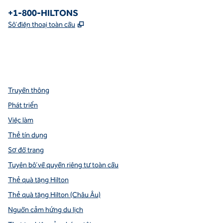
Điện thoại:
+1-800-HILTONS
,
Mở thẻ mới
Số điện thoại toàn cầu
facebook
x
instagram
,
Mở tab mới
,
Mở tab mới
,
Mở tab mới
Truyền thông
Phát triển
Việc làm
Thẻ tín dụng
Sơ đồ trang
Tuyên bố về quyền riêng tư toàn cầu
Thẻ quà tặng Hilton
Thẻ quà tặng Hilton (Châu Âu)
Nguồn cảm hứng du lịch