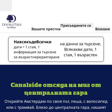
Прескачане към съдържанието
Отвори
Присъединете се
Вашите престои
Влизане
НавсякъдеВсички
на данни за търсене,
дати
• 1 стая, 1
Всякакви дати, 1
информация за търсене
стая, 1 възрастен
за възрастниредактиране
1
/
5
предходно изображение
следв
1 от 5
Централна
Canalside отсяда на миг от
станция
DoubleTree
централната гара
Amsterdam
Открийте Амстердам по своя път, пеша, с велосипед
или с трамвай. Близо до централната гара, нашият