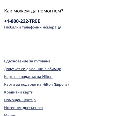
Как можем да помогнем?
Телефон:
+1-800-222-TREE
,
Отваря нов раздел
Глобални телефонни номера
x
Facebook
Instagram
,
Отваря нов раздел
,
Отваря нов раздел
,
Отваря нов раздел
Вдъхновение за пътуване
Допускат се домашни любимци
Карта за подарък на Hilton
Карти за подарък на Hilton (Европа)
Кредитни карти
Помощен център
Интернет достъпност
Медия