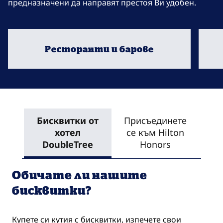
предназначени да направят престоя Ви удобен.
Ресторанти и барове
отваря модален диалогов прозорец
отвар
Бисквитки от
Присъединете
хотел
се към Hilton
DoubleTree
Honors
Обичате ли нашите
бисквитки?
Купете си кутия с бисквитки, изпечете свои