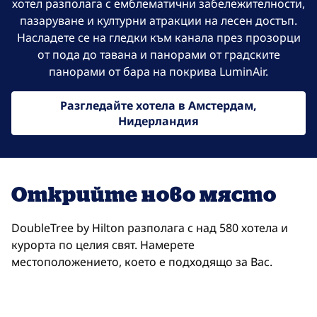
хотел разполага с емблематични забележителности,
пазаруване и културни атракции на лесен достъп.
Насладете се на гледки към канала през прозорци
от пода до тавана и панорами от градските
панорами от бара на покрива LuminAir.
Разгледайте хотела в Амстердам,
Нидерландия
Открийте ново място
DoubleTree by Hilton разполага с над 580 хотела и
курорта по целия свят. Намерете
местоположението, което е подходящо за Вас.
Триест на DoubleTree
Do
отваря модален диалогов прозорец
отвар