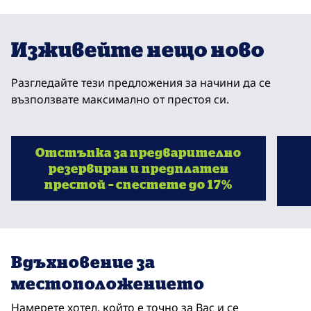
Триест, Италия
Юж
Изживейте нещо ново
Разгледайте тези предложения за начини да се
възползвате максимално от престоя си.
Отстъпка за предварително
резервиран и предплатен
престой – спестете до 17%
отваря модален диалогов прозорец
отвар
Вдъхновение за
местоположението
Намерете хотел, който е точно за Вас и се