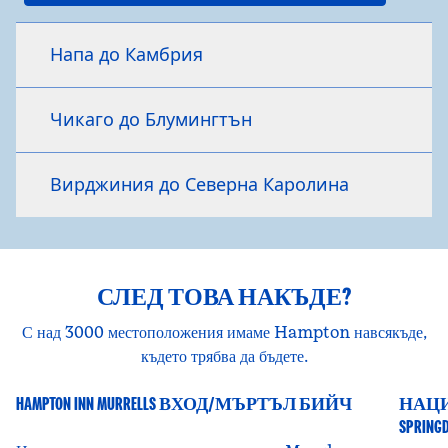
Напа до Камбрия
Чикаго до Блумингтън
Вирджиния до Северна Каролина
СЛЕД ТОВА НАКЪДЕ?
С над 3 000 местоположения имаме Hampton навсякъде,
където трябва да бъдете.
HAMPTON INN MURRELLS ВХОД/МЪРТЪЛ БИЙЧ
НАЦИО
Южна Каролина, САЩ
Ют
SPRING