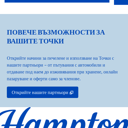
отваря модален диалогов прозорец
отвар
ПОВЕЧЕ ВЪЗМОЖНОСТИ ЗА
ВАШИТЕ ТОЧКИ
Открийте начини за печелене и използване на Точки с
нашите партньори – от пътувания с автомобили и
отдаване под наем до изживявания при хранене, онлайн
пазаруване и оферти само за членове.
,
Отваря нов раздел
Открийте нашите партньори