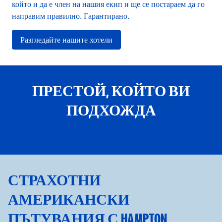
който и да е член на нашия екип и ще се постараем да го
направим правилно. Гарантирано.
Разгледайте нашите хотели
ПРЕСТОЙ, КОЙТО ВИ
ПОДХОЖДА
ПАКЕТ „СЕМЕЙНО ЗАБАВЛЕНИЕ“
отваря модален диалогов прозорец
отвар
СТРАХОТНИ
АМЕРИКАНСКИ
ПЪТУВАНИЯ С HAMPTON