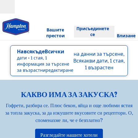
Прескачане към съдържанието
Отвори
Присъединете
Вашите
се
престои
Влизане
НавсякъдеВсички
на данни за търсене,
дати
• 1 стая, 1
Всякакви дати, 1 стая,
информация за търсене
1 възрастен
за възрастниредактиране
КАКВО ИМА ЗА ЗАКУСКА?
Гофрети, разбира се. Плюс бекон, яйца и още любими ястия
за топла закуска, за да изкушите вкусовите си рецептори. О,
споменахме ли, че е безплатно?
Разгледайте нашите хотели