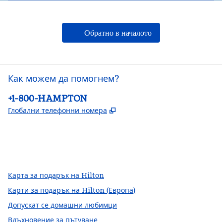
Обратно в началото
Как можем да помогнем?
Телефон:
+1-800-HAMPTON
,
Отваря нов раздел
Глобални телефонни номера
Facebook
x
Instagram
,
Отваря нов раздел
,
Отваря нов раздел
,
Отваря нов раздел
Карта за подарък на Hilton
Карти за подарък на Hilton (Европа)
Допускат се домашни любимци
Вдъхновение за пътуване