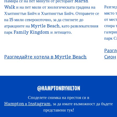
Намира се на пет минути от ресторант Marsh
Разгле
Walk и на пет мили от зоологическата градина на
място 
Хънтингтън Бийч и Хънтингтън Бийч. Отправете се
от мес
на 15 мили североизточно, за да стигнете до
спира 
атракциите на Myrtle Beach, като развлекателния
галери
парк Family Kingdom и летището.
парк С
Разгл
Разгледайте хотела в Myrtle Beach
Сион
@HAMPTONBYHILTON
Споделете снимка на престоя си в
Hampton в Instagram
, за да имате възможност да бъдете
представени тук!