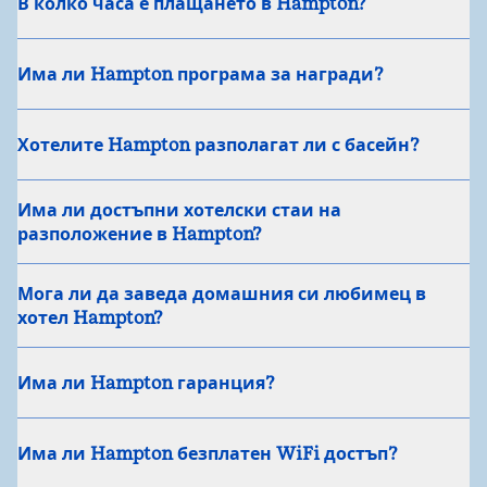
В колко часа е плащането в Hampton?
Има ли Hampton програма за награди?
Хотелите Hampton разполагат ли с басейн?
Има ли достъпни хотелски стаи на
разположение в Hampton?
Мога ли да заведа домашния си любимец в
хотел Hampton?
Има ли Hampton гаранция?
Има ли Hampton безплатен WiFi достъп?