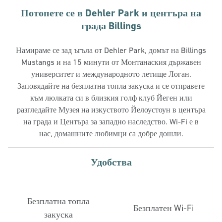
Потопете се в Dehler Park и центъра на
града Billings
Намираме се зад ъгъла от Dehler Park, домът на Billings
Mustangs и на 15 минути от Монтанаския държавен
университет и международното летище Логан.
Заповядайте на безплатна топла закуска и се отправете
към люлката си в близкия голф клуб Йеген или
разгледайте Музея на изкуството Йелоустоун в центъра
на града и Центъра за западно наследство. Wi-Fi е в
нас, домашните любимци са добре дошли.
Удобства
Безплатна топла
Безплатен Wi-Fi
закуска