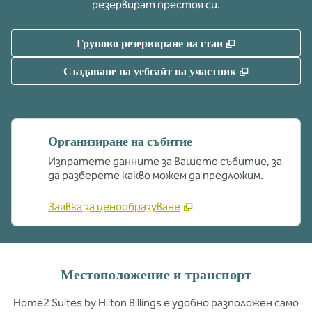
резервират престоя си.
,
Отваря нов р
Групово резервиране на стаи
,
Отваря нов
Създаване на уебсайт на участник
Организиране на събитие
Изпратете данните за Вашето събитие, за
да разберете какво можем да предложим.
Заявка за ценообразуване
Местоположение и транспорт
Home2 Suites by Hilton Billings е удобно разположен само