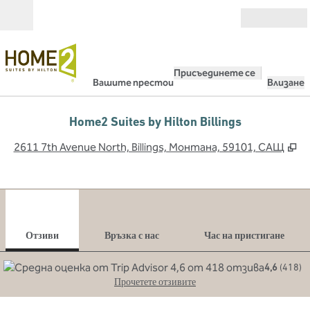
Прескачане към съдържанието
Отвори
Присъединете се
Вашите престои
Влизане
Home2 Suites by Hilton Billings
,
О
2611 7th Avenue North, Billings, Монтана, 59101, САЩ
1
/
12
предходно изображение
сле
1 от 12
Връзка с нас
Отзиви
Връзка с нас
Час на пристигане
4,6
(
418
)
Прочетете отзивите