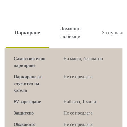
Домашни
Паркиране
За пушачи
любимци
Самостоятелно
На място
,
безплатно
паркиране
Паркиране от
Не се предлага
служител на
хотела
EV зареждане
Наблизо, 1 мили
Защитено
Не се предлага
Обхванато
Не се предлага