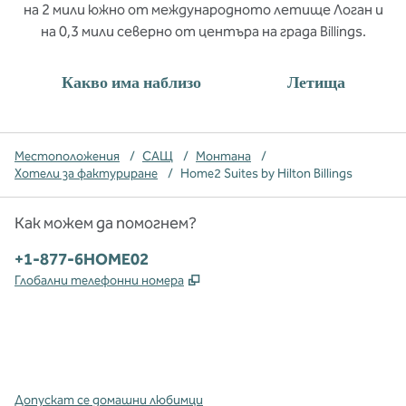
на 2 мили южно от международното летище Логан и
на 0,3 мили северно от центъра на града Billings.
Какво има наблизо
Летища
Местоположения
/
САЩ
/
Монтана
/
Хотели за фактуриране
/
Home2 Suites by Hilton Billings
Как можем да помогнем?
Телефон:
+1-877-6HOME02
,
Отваря нов раздел
Глобални телефонни номера
x
Facebook
Instagram
,
Отваря нов раздел
,
Отваря нов раздел
,
Отваря нов раздел
Допускат се домашни любимци