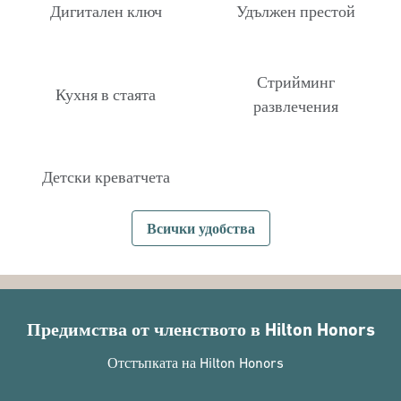
Дигитален ключ
Удължен престой
Стрийминг
Кухня в стаята
развлечения
Детски креватчета
Всички удобства
Предимства от членството в Hilton Honors
Отстъпката на Hilton Honors