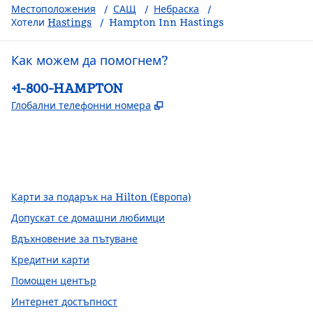
Местоположения
/
САЩ
/
Небраска
/
Хотели
Hastings
/
Hampton Inn Hastings
Как можем да помогнем?
Телефон:
+1-800-HAMPTON
,
Отваря нов раздел
Глобални телефонни номера
Facebook
x
Instagram
,
Отваря нов раздел
,
Отваря нов раздел
,
Отваря нов раздел
Карти за подарък на Hilton (Европа)
Допускат се домашни любимци
Вдъхновение за пътуване
Кредитни карти
Помощен център
Интернет достъпност