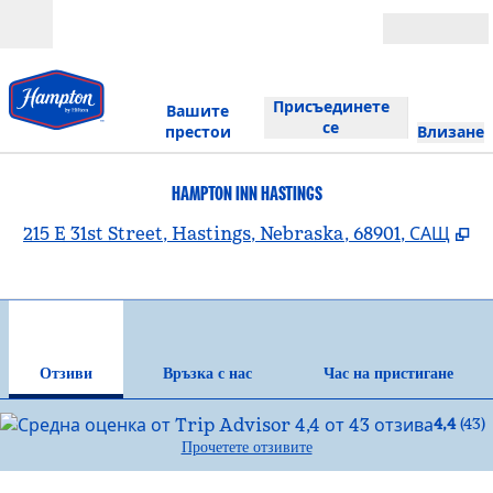
Прескачане към съдържанието
Отвори
Присъединете
Вашите
се
престои
Влизане
HAMPTON INN HASTINGS
,
О
215 E 31st Street, Hastings, Nebraska, 68901, САЩ
1
/
12
предходно изображение
сле
1 от 12
Връзка с нас
Отзиви
Връзка с нас
Час на пристигане
4,4
(
43
)
Прочетете отзивите