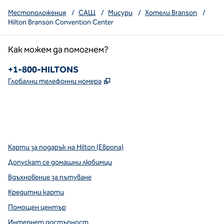
Местоположения
/
САЩ
/
Мисури
/
Хотели Branson
/
Hilton Branson Convention Center
Как можем да помогнем?
Телефон:
+1-800-HILTONS
,
Отваря нов раздел
Глобални телефонни номера
x
Facebook
Instagram
YouTube
най-горният
,
Отваря нов раздел
,
Отваря нов раздел
,
Отваря нов раздел
,
отваря нов раздел
,
отваря нов раздел
Карти за подарък на Hilton (Европа)
Допускат се домашни любимци
Вдъхновение за пътуване
Кредитни карти
Помощен център
Интернет достъпност