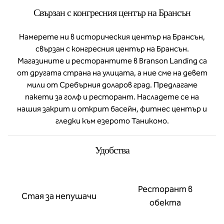
Свързан с конгресния център на Брансън
Намерете ни в историческия център на Брансън,
свързан с конгресния център на Брансън.
Магазините и ресторантите в Branson Landing са
от другата страна на улицата, а ние сме на девет
мили от Сребърния доларов град. Предлагаме
пакети за голф и ресторант. Насладете се на
нашия закрит и открит басейн, фитнес център и
гледки към езерото Таникомо.
Удобства
Ресторант в
Стая за непушачи
обекта