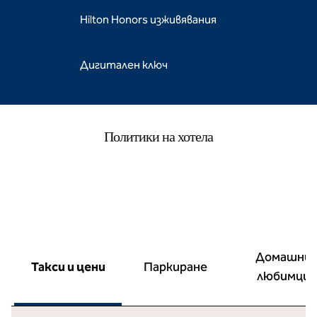
Hilton Honors изживявания
Дигитален ключ
Политики на хотела
Домашни
Такси и цени
Паркиране
любимци