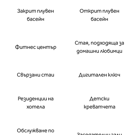
Закрит плувен
Открит плувен
басейн
басейн
Стая, подходяща за
Фитнес център
домашни любимци
Свързани стаи
Дигитален ключ
Резиденции на
Детски
хотела
креватчета
Обслужване по
Заседателни зали