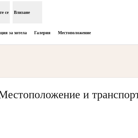
е се
Влизане
ия за хотела
Галерия
Местоположение
тваря нов раздел
Местоположение и транспор