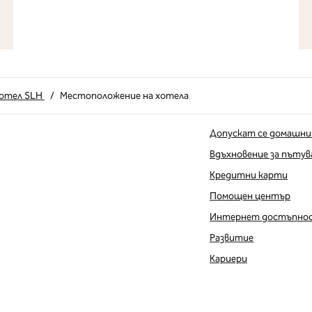
 хотел SLH
/
Местоположение на хотела
Допускат се домашни
Вдъхновение за пътув
Кредитни карти
Помощен център
Интернет достъпно
Развитие
Кариери