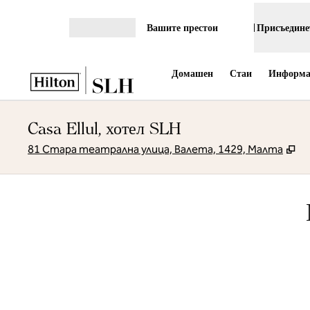
Прескачане към съдържанието
Вашите престои
Присъединет
Отваряне на меню
Домашен
Стаи
Информац
Casa Ellul, хотел SLH
,
О
81 Стара театрална улица, Валета, 1429, Малта