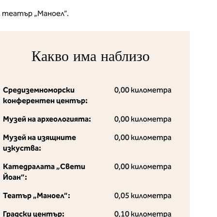
и театър „Маноел“.
Какво има наблизо
Средиземноморски
0,00 километра
конферентен център:
Музей на археологията:
0,00 километра
Музей на изящните
0,00 километра
изкуства:
Катедралата „Свети
0,00 километра
Йоан“:
Театър „Маноел“:
0,05 километра
Градски център:
0,10 километра