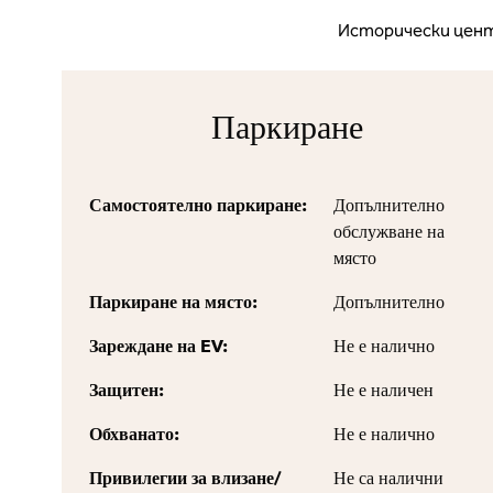
Исторически центъ
Паркиране
Самостоятелно паркиране:
Допълнително
обслужване на
място
Паркиране на място:
Допълнително
Зареждане на EV:
Не е налично
Защитен:
Не е наличен
Обхванато:
Не е налично
Привилегии за влизане/
Не са налични