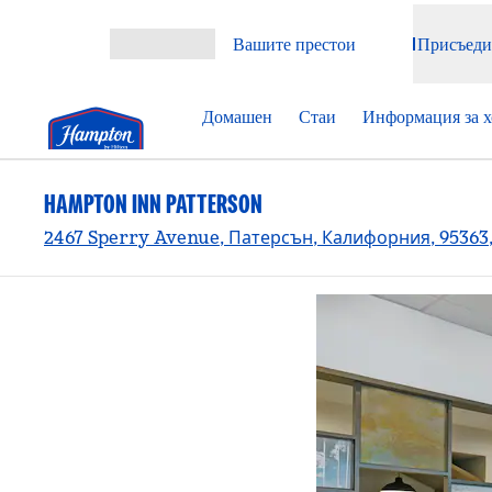
Прескачане към съдържанието
Вашите престои
Присъеди
Отваряне на меню
Домашен
Стаи
Информация за х
HAMPTON INN PATTERSON
2467 Sperry Avenue, Патерсън, Калифорния, 95363