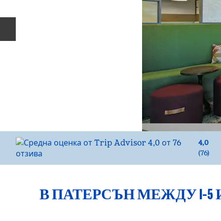
Предишен слайд
4,0
(
76
)
В ПАТЕРСЪН МЕЖДУ I-5 И