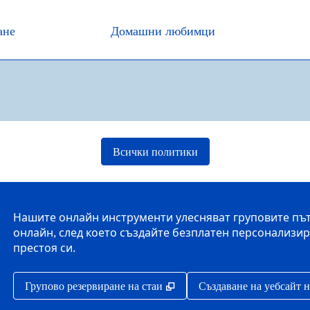
ане
Домашни любимци
Всички политики
Нашите онлайн инструменти улесняват груповите пъту
онлайн, след което създайте безплатен персонализира
престоя си.
,
Отваря нов раздел
Групово резервиране на стаи
Създаване на уебсайт 