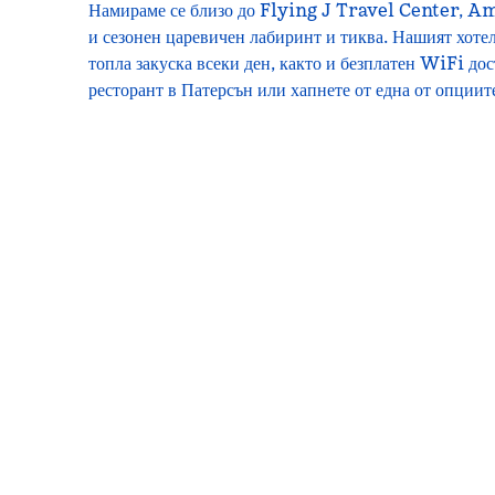
Намираме се близо до Flying J Travel Center, 
и сезонен царевичен лабиринт и тиква. Нашият хоте
топла закуска всеки ден, както и безплатен WiFi до
ресторант в Патерсън или хапнете от една от опциите