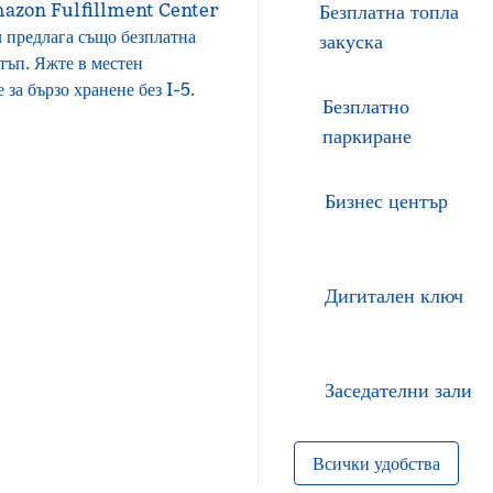
Amazon Fulfillment Center
Безплатна топла
л предлага също безплатна
закуска
стъп. Яжте в местен
 за бързо хранене без I-5.
Безплатно
паркиране
Бизнес център
Дигитален ключ
Заседателни зали
Всички удобства