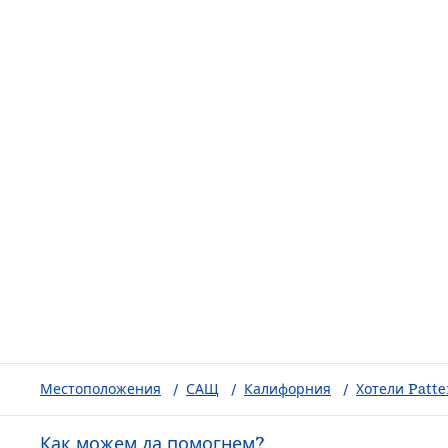
Местоположения
/
САЩ
/
Калифорния
/
Хотели Patt
Как можем да помогнем?