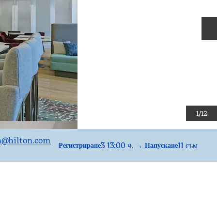
С
1
/
12
n
@hilton.com
3 13:00 ч.
→
11 съм
Регистриране
Напускане