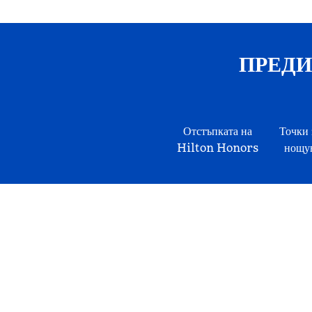
ПРЕДИМ
Отстъпката на
Точки 
Hilton Honors
нощув