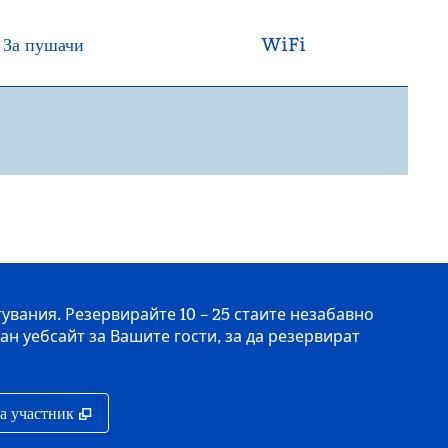
За пушачи
WiFi
вания. Резервирайте 10 – 25 стаите незабавно
н уебсайт за Вашите гости, за да резервират
,
Отваря нов раздел
на участник