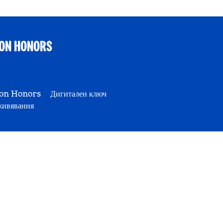
 HONORS
ton Honors
Дигитален ключ
живявания