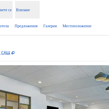
нете се
Влизане
отела
Предложения
Галерия
Местоположение
,
Отваря нов раздел
, САЩ