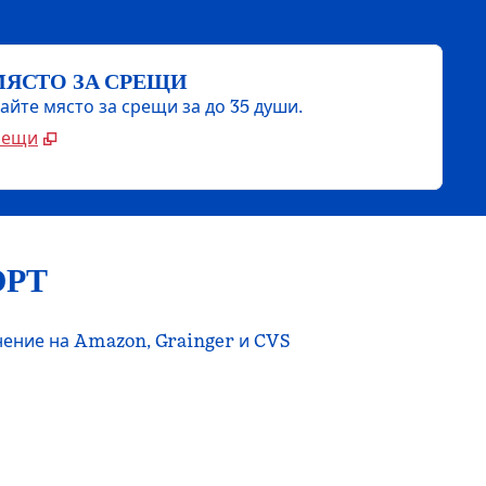
МЯСТО ЗА СРЕЩИ
йте място за срещи за до 35 души.
рещи
ОРТ
лнение на Amazon, Grainger и CVS