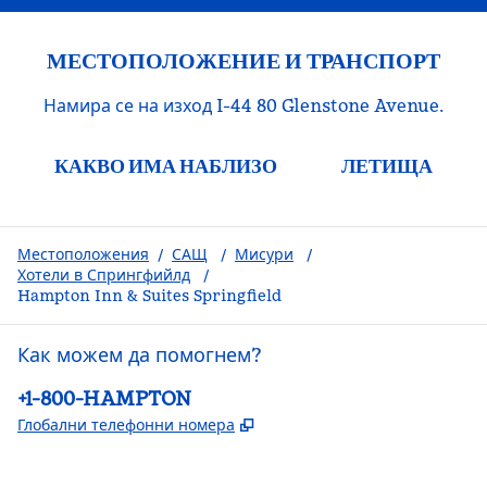
МЕСТОПОЛОЖЕНИЕ И ТРАНСПОРТ
Намира се на изход I-44 80 Glenstone Avenue.
КАКВО ИМА НАБЛИЗО
ЛЕТИЩА
Местоположения
/
САЩ
/
Мисури
/
Хотели в Спрингфийлд
/
Hampton Inn & Suites Springfield
Как можем да помогнем?
Телефон:
+1-800-HAMPTON
,
Отваря нов раздел
Глобални телефонни номера
Facebook
x
Instagram