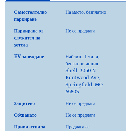
Самостоятелно
На място
,
безплатно
паркиране
Паркиране от
Не се предлага
служител на
хотела
EV зареждане
Наблизо, 1 мили
,
бензиностанция
Shell: 3050 N
Kentwood Ave,
Springfield, MO
65803
Защитено
Не се предлага
Обхванато
Не се предлага
Привилегии за
Предлага се