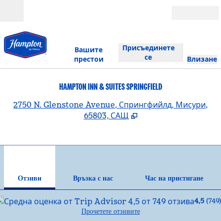
Прескачане към съдържанието
Отвори
Присъединете
Вашите
се
престои
Влизане
HAMPTON INN & SUITES SPRINGFIELD
,
О
2750 N. Glenstone Avenue, Спрингфийлд, Мисури,
65803, САЩ
1
/
12
предходно изображение
сле
1 от 12
Връзка с нас
Отзиви
Връзка с нас
Час на пристигане
4,5
(
749
)
Прочетете отзивите