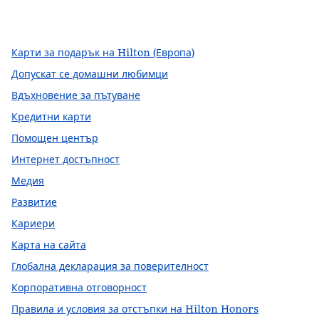
,
Отваря нов раздел
,
Отваря нов раздел
,
Отваря нов раздел
Карти за подарък на Hilton (Европа)
Допускат се домашни любимци
Вдъхновение за пътуване
Кредитни карти
Помощен център
Интернет достъпност
Медия
Развитие
Кариери
Карта на сайта
Глобална декларация за поверителност
Корпоративна отговорност
Правила и условия за отстъпки на Hilton Honors