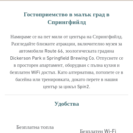
Гостоприемство в малък град в
Спрингфийлд
Намираме се на пет мили от центъра на Спрингфийлд.
Разгледайте близките атракции, включително музея за
автомобили Route 66, зоологическата градина
Dickerson Park и Springfield Brewing Co. Отпуснете се
в просторен апартамент, оборудван с пълна кухня и
безплатен WiFi достъп. Като алтернатива, потопете се в
басейна или тренировката, докато перете в нашия
център за цикъл Spin2.
Удобства
Безплатна топла
Безплатен Wi-Fi