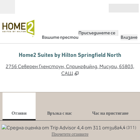
Прескачане към съдържанието
Отвори
Присъединете се
Вашите престои
Влизане
Home2 Suites by Hilton Springfield North
,
О
2756 Северен Гленстоун, Спрингфийлд, Мисури, 65803,
САЩ
1
/
11
предходно изображение
сле
1 от 11
Връзка с нас
Отзиви
Връзка с нас
Час на пристигане
4,4
(
311
)
Прочетете отзивите