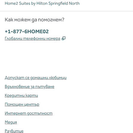
Home2 Suites by Hilton Springfield North
Как можем да помогнем?
Телефон:
+1-877-6HOME02
,
Отваря нов раздел
Глобални телефонни номера
x
Facebook
Instagram
,
Отваря нов раздел
,
Отваря нов раздел
,
Отваря нов раздел
Допускат се домашни любимци
Вдъхновение за пътуване
Кредитни карти
Помощен център
Интернет достъпност
Медия
Развитие