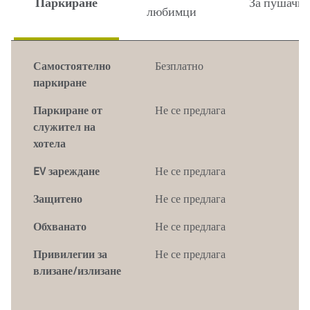
Паркиране
За пушачи
любимци
Самостоятелно
Безплатно
паркиране
Паркиране от
Не се предлага
служител на
хотела
EV зареждане
Не се предлага
Защитено
Не се предлага
Обхванато
Не се предлага
Привилегии за
Не се предлага
влизане/излизане