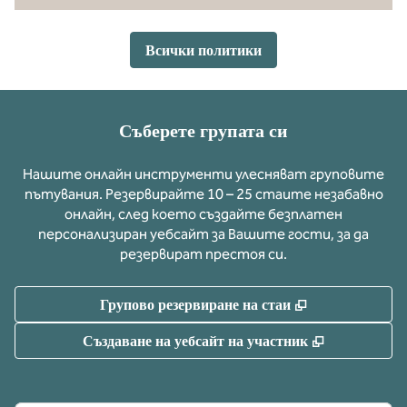
Всички политики
Съберете групата си
Нашите онлайн инструменти улесняват груповите
пътувания. Резервирайте 10 – 25 стаите незабавно
онлайн, след което създайте безплатен
персонализиран уебсайт за Вашите гости, за да
резервират престоя си.
,
Отваря нов р
Групово резервиране на стаи
,
Отваря нов
Създаване на уебсайт на участник