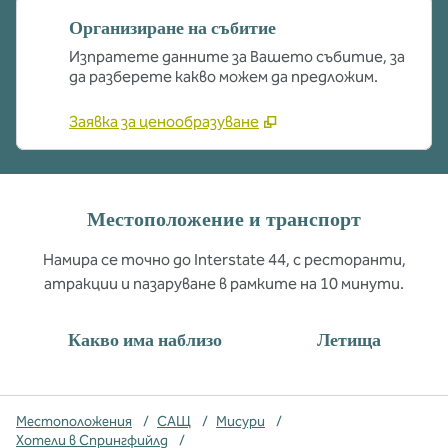
Организиране на събитие
Изпратете данните за Вашето събитие, за
да разберете какво можем да предложим.
Заявка за ценообразуване
Местоположение и транспорт
Намира се точно до Interstate 44, с ресторанти,
атракции и пазаруване в рамките на 10 минути.
Какво има наблизо
Летища
Местоположения
/
САЩ
/
Мисури
/
Хотели в Спрингфийлд
/