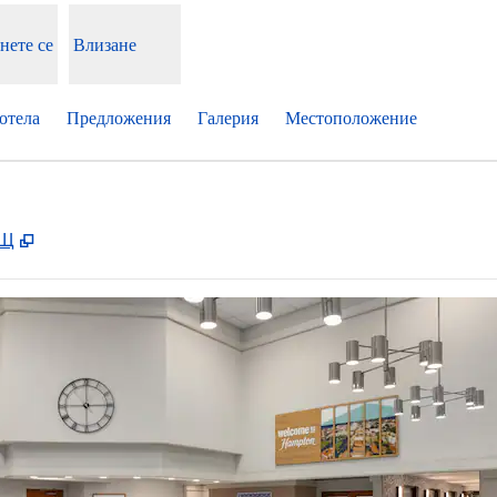
нете се
Влизане
отела
Предложения
Галерия
Местоположение
,
Отваря нов раздел
АЩ