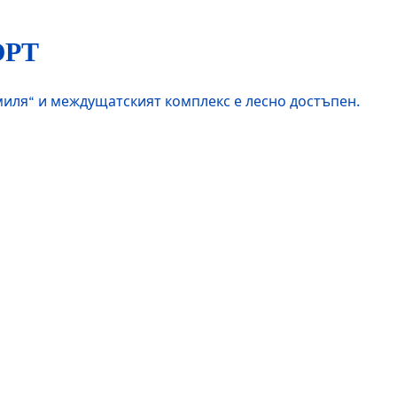
ОРТ
а миля“ и междущатският комплекс е лесно достъпен.