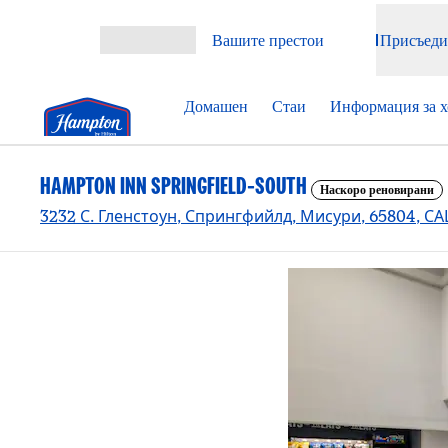
Прескачане към съдържанието
Вашите престои
Присъеди
Отваряне на меню
Домашен
Стаи
Информация за х
HAMPTON INN SPRINGFIELD-SOUTH
Наскоро реновирани
3232 С. Гленстоун, Спрингфийлд, Мисури, 65804, С