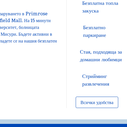
Безплатна топла
закуска
пазаруването в Primrose
field Mall. На 15 минути
Безплатно
верситет, болницата
 Мисури. Бъдете активни в
паркиране
ладете се на нашия безплатен
Стая, подходяща за
домашни любимци
Стрийминг
развлечения
Всички удобства