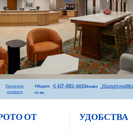
Обаждане
ИмейлSPRSO
+1 417-882-6611
_Hampton
@hi
Прочетете
Обадете
Имейл
отзивите
се на
РОТО ОТ
УДОБСТВА