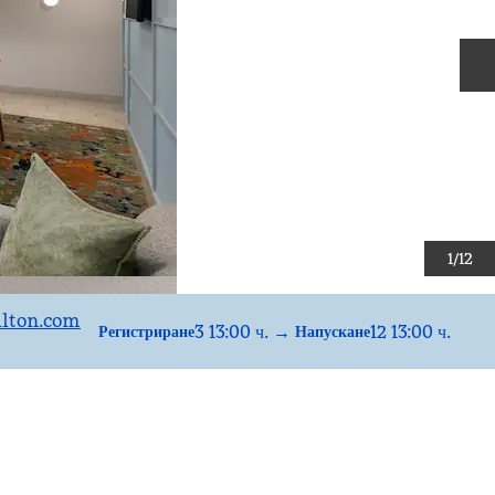
С
1
/
12
lton.com
3 13:00 ч.
→
12 13:00 ч.
Регистриране
Напускане