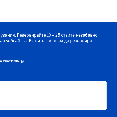
вания. Резервирайте 10 – 25 стаите незабавно
н уебсайт за Вашите гости, за да резервират
,
Отваря нов раздел
на участник