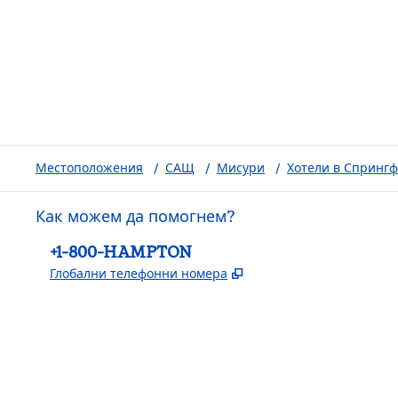
Местоположения
/
САЩ
/
Мисури
/
Хотели в Спринг
Как можем да помогнем?
Телефон:
+1-800-HAMPTON
,
Отваря нов раздел
Глобални телефонни номера
Facebook
x
Instagram
,
Отваря нов раздел
,
Отваря нов раздел
,
Отваря нов раздел