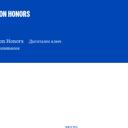
 HONORS
ton Honors
Дигитален ключ
живявания