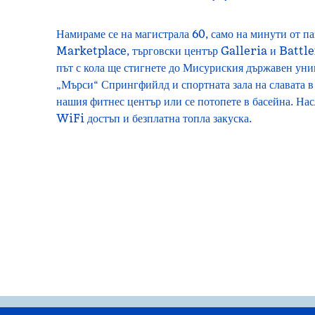
Намираме се на магистрала 60, само на минути от 
Marketplace, търговски център Galleria и Battle
път с кола ще стигнете до Мисуриския държавен уни
„Мърси“ Спрингфийлд и спортната зала на славата в
нашия фитнес център или се потопете в басейна. Нас
WiFi достъп и безплатна топла закуска.