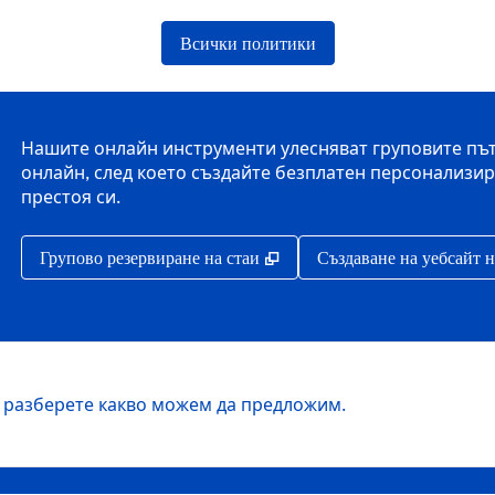
Всички политики
Нашите онлайн инструменти улесняват груповите пъту
онлайн, след което създайте безплатен персонализира
престоя си.
,
Отваря нов раздел
Групово резервиране на стаи
Създаване на уебсайт 
а разберете какво можем да предложим.