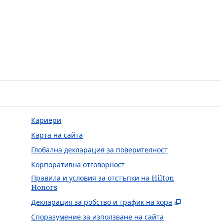
Кариери
Карта на сайта
Глобална декларация за поверителност
Корпоративна отговорност
Правила и условия за отстъпки на Hilton
Honors
,
Отваря н
Декларация за робство и трафик на хора
Споразумение за използване на сайта