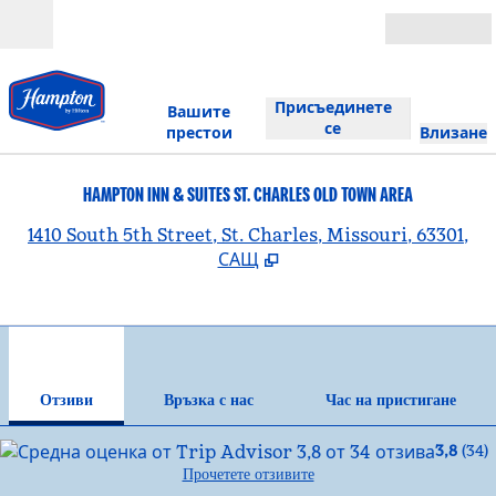
Прескачане към съдържанието
Отвори
Присъединете
Вашите
се
престои
Влизане
HAMPTON INN & SUITES ST. CHARLES OLD TOWN AREA
,
О
1410 South 5th Street, St. Charles, Missouri, 63301,
САЩ
1
/
12
предходно изображение
сле
1 от 12
Връзка с нас
Отзиви
Връзка с нас
Час на пристигане
3,8
(
34
)
Прочетете отзивите