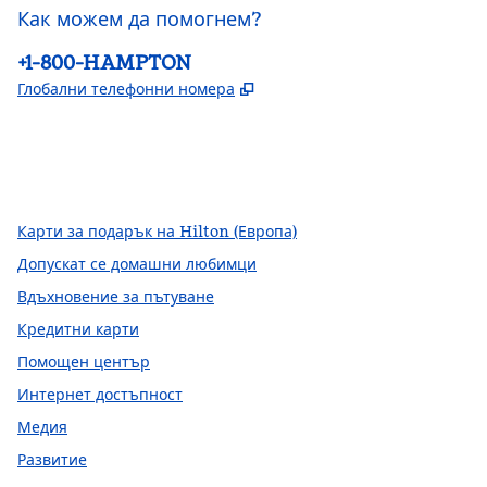
Как можем да помогнем?
Телефон:
+1-800-HAMPTON
,
Отваря нов раздел
Глобални телефонни номера
Facebook
x
Instagram
,
Отваря нов раздел
,
Отваря нов раздел
,
Отваря нов раздел
Карти за подарък на Hilton (Европа)
Допускат се домашни любимци
Вдъхновение за пътуване
Кредитни карти
Помощен център
Интернет достъпност
Медия
Развитие