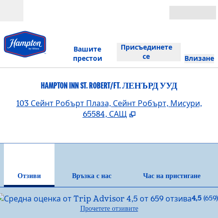
Прескачане към съдържанието
Отвори
Присъединете
Вашите
се
престои
Влизане
HAMPTON INN ST. ROBERT/FT. ЛЕНЪРД УУД
,
О
103 Сейнт Робърт Плаза, Сейнт Робърт, Мисури,
65584, САЩ
1
/
12
предходно изображение
сле
1 от 12
Връзка с нас
Отзиви
Връзка с нас
Час на пристигане
4,5
(
659
)
Прочетете отзивите