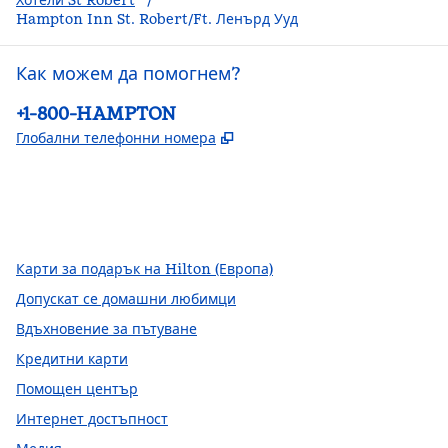
Хотели St Robert
/
Hampton Inn St. Robert/Ft. Ленърд Ууд
Как можем да помогнем?
Телефон:
+1-800-HAMPTON
,
Отваря нов раздел
Глобални телефонни номера
Facebook
x
Instagram
,
Отваря нов раздел
,
Отваря нов раздел
,
Отваря нов раздел
Карти за подарък на Hilton (Европа)
Допускат се домашни любимци
Вдъхновение за пътуване
Кредитни карти
Помощен център
Интернет достъпност