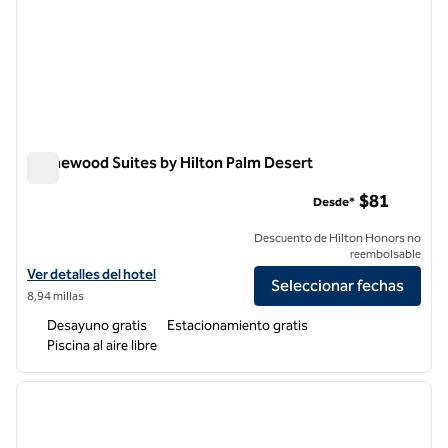
Homewood Suites by Hilton Palm Desert
Homewood Suites by Hilton Palm Desert
$81
Desde*
Descuento de Hilton Honors no
reembolsable
Ver detalles del hotel Homewood Suites by Hilton Palm Desert
Ver detalles del hotel
Seleccionar fechas
8,94 millas
Desayuno gratis
Estacionamiento gratis
Piscina al aire libre
1
/
12
imagen anterior
siguie
1 de 12