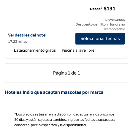
Hotel DoubleTree by Hilton Golf Resort Palm Springs
$131
Desde*
Incluye cargos
Descuento de Hilton Honors no
reembolsable
Ver detalles del hotel DoubleTree by Hilton Golf Resort Palm Springs
Ver detalles del hotel
Seleccionar fechas
17,23 millas
Estacionamiento gratis
Piscina al aire libre
Página anterior, 1 de 1
Página siguiente, 1 d
Página
1 de 1
Página 1 de 1
Hoteles Indio que aceptan mascotas por marca
*Los precios se basan en la disponibilidad actual en los próximos
30 días y están sujetos a cambios. Ingrese las fechas exactas para
conocer el precio específico y la disponibilidad.