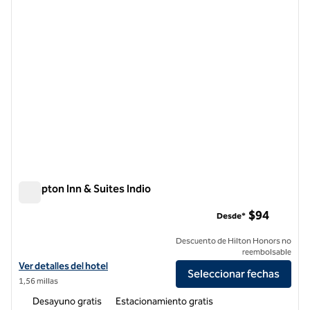
Hampton Inn & Suites Indio
Hampton Inn & Suites Indio
$94
Desde*
Descuento de Hilton Honors no
reembolsable
Ver detalles del hotel Hampton Inn & Suites Indio
Ver detalles del hotel
Seleccionar fechas
1,56 millas
Desayuno gratis
Estacionamiento gratis