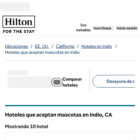
Saltar a contenido
,
abre una pestaña n
Sus
Inscríbase
Inicie sesión
estadías
Ubicaciones
/
EE. UU.
/
California
/
Hoteles en Indio
/
Hoteles que aceptan mascotas en Indio
Comparar
Desayuno de corte
hoteles
Filtros sugeridos
Hoteles que aceptan mascotas en Indio,
CA
California
Mostrando 10 hotel
1
/
12
Mostrando 10 hotel
imagen anterior
siguie
1 de 12