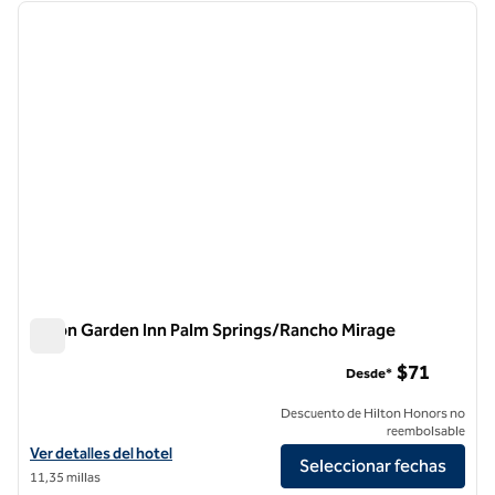
imagen anterior
siguie
1 de 12
Hilton Garden Inn Palm Springs/Rancho Mirage
Hilton Garden Inn Palm Springs/Rancho Mirage
$71
Desde*
Descuento de Hilton Honors no
reembolsable
Ver detalles del hotel Hilton Garden Inn Palm Springs/Rancho Mirage
Ver detalles del hotel
Seleccionar fechas
11,35 millas