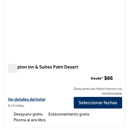
Hampton Inn & Suites Palm Desert
Hampton Inn & Suites Palm Desert
$86
Desde*
Descuento de Hilton Honors no
reembolsable
Ver detalles del hotel Hampton Inn & Suites Palm Desert
Ver detalles del hotel
Seleccionar fechas
9,13 millas
Desayuno gratis
Estacionamiento gratis
Piscina al aire libre
1
/
12