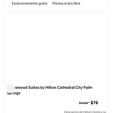
Estacionamiento gratis
Piscina al aire libre
1
/
12
imagen anterior
siguie
1 de 12
Homewood Suites by Hilton Cathedral City Palm
Springs
Homewood Suites by Hilton Cathedral City Palm Springs
$76
Desde*
Descuento de Hilton Honors no