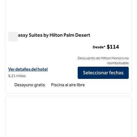
Embassy Suites by Hilton Palm Desert
Embassy Suites by Hilton Palm Desert
$114
Desde*
Descuento de Hilton Honors no
reembolsable
Ver detalles del hotel Embassy Suites by Hilton Palm Desert
Ver detalles del hotel
Seleccionar fechas
8,21 millas
Desayuno gratis
Piscina al aire libre
1
/
12
imagen anterior
siguie
1 de 12