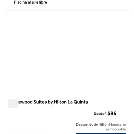
Piscina al aire libre
1
/
12
imagen anterior
siguie
1 de 12
Homewood Suites by Hilton La Quinta
Homewood Suites by Hilton La Quinta
$86
Desde*
Descuento de Hilton Honors no
reembolsable