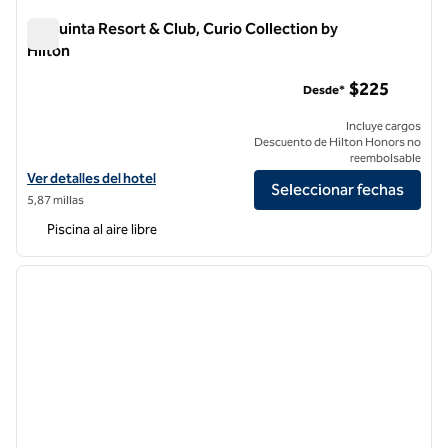
La Quinta Resort & Club, Curio Collection by
Hilton
La Quinta Resort & Club, Curio Collection by Hilton
$225
Desde*
Incluye cargos
Descuento de Hilton Honors no
reembolsable
Ver detalles del hotel La Quinta Resort & Club, Curio Collection by Hi
Ver detalles del hotel
Seleccionar fechas
5,87 millas
Piscina al aire libre
1
/
12
imagen anterior
siguie
1 de 12