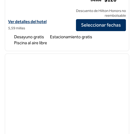
Descuento de Hilton Honors no
reembolsable
Ver detalles del hotel Embassy Suites by Hilton La Quinta Hotel & Spa
Ver detalles del hotel
Seleccionar fechas
5,59 millas
Desayuno gratis
Estacionamiento gratis
Piscina al aire libre
1
/
12
imagen anterior
siguie
1 de 12