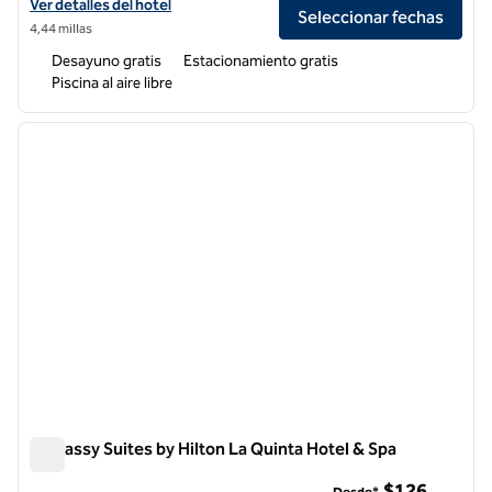
Ver detalles del hotel Homewood Suites by Hilton La Quinta
Ver detalles del hotel
Seleccionar fechas
4,44 millas
Desayuno gratis
Estacionamiento gratis
Piscina al aire libre
1
/
12
imagen anterior
siguie
1 de 12
Embassy Suites by Hilton La Quinta Hotel & Spa
Embassy Suites by Hilton La Quinta Hotel & Spa
$126
Desde*