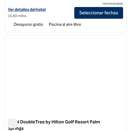
reembolsable
Ver detalles del hotel Homewood Suites by Hilton Cathedral City Pal
Ver detalles del hotel
Seleccionar fechas
16,80 millas
Desayuno gratis
Piscina al aire libre
1
/
12
imagen anterior
siguie
1 de 12
Hotel DoubleTree by Hilton Golf Resort Palm
Springs