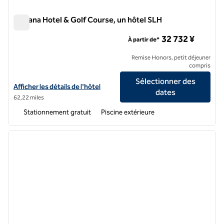
Kawana Hotel & Golf Course, un hôtel SLH
Kawana Hotel & Golf Course, un hôtel SLH
32 732 ¥
À partir de*
Remise Honors, petit déjeuner
compris
Sélectionner des
Afficher les détails de l'hôtel pour le parcours de golf Kawana Hotel 
Afficher les détails de l'hôtel
dates
62,22 miles
Stationnement gratuit
Piscine extérieure
1
/
12
image précédente
image 
1 sur 12