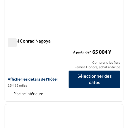
Hôtel Conrad Nagoya
Hôtel Conrad Nagoya
65 004 ¥
À partir de*
Comprend les frais
Remise Honors, achat anticipé
Sélectionner des
Afficher les détails de l'hôtel Conrad Nagoya
Afficher les détails de l'hôtel
dates
164,83 miles
Piscine intérieure
1
/
8
image précédente
image 
1 sur 8