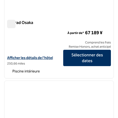
Conrad Osaka
Conrad Osaka
67 189 ¥
À partir de*
Comprend les frais
Remise Honors, achat anticipé
Sélectionner des
Afficher les détails de l'hôtel Conrad Osaka
Afficher les détails de l'hôtel
dates
250,66 miles
Piscine intérieure
1
/
12
image précédente
image 
1 sur 12