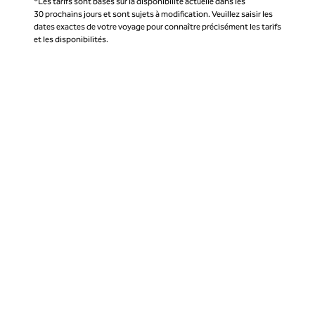
*Les tarifs sont basés sur la disponibilité actuelle dans les
30 prochains jours et sont sujets à modification. Veuillez saisir les
dates exactes de votre voyage pour connaître précisément les tarifs
et les disponibilités.