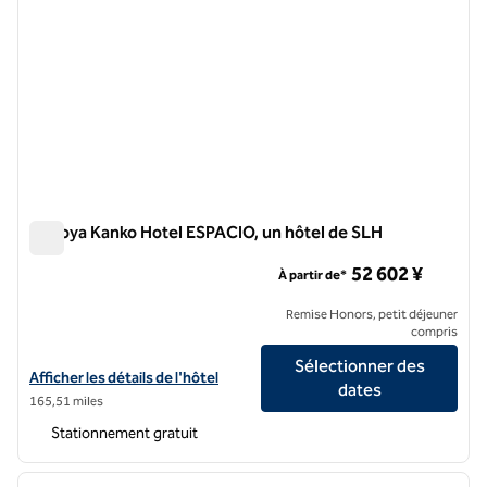
Nagoya Kanko Hotel ESPACIO, un hôtel de SLH
Nagoya Kanko Hotel ESPACIO, un hôtel de SLH
52 602 ¥
À partir de*
Remise Honors, petit déjeuner
compris
Sélectionner des
Afficher les détails de l'hôtel Nagoya Kanko Hotel ESPACIO, un hôtel
Afficher les détails de l'hôtel
dates
165,51 miles
Stationnement gratuit
1
/
7
image précédente
image 
1 sur 7