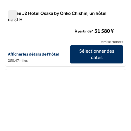
Cuvee J2 Hotel Osaka by Onko Chishin, un hôtel
de SLH
Cuvee J2 Hotel Osaka by Onko Chishin, un hôtel de SLH
31 580 ¥
À partir de*
Remise Honors
Sélectionner des
Afficher les détails de l'hôtel Cuvee J2 Hotel Osaka by Onko Chishin,
Afficher les détails de l'hôtel
dates
250,47 miles
1
/
12
image précédente
image 
1 sur 12