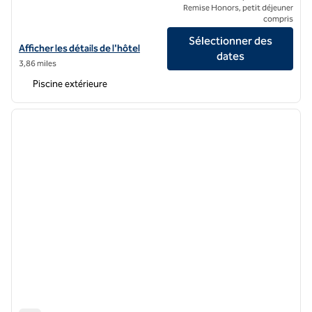
Remise Honors, petit déjeuner
compris
Sélectionner des
Afficher les détails de l'hôtel pour TAKANAWA HANAKOHRO, un hôte
Afficher les détails de l'hôtel
dates
3,86 miles
Piscine extérieure
1
/
12
image précédente
image 
1 sur 12