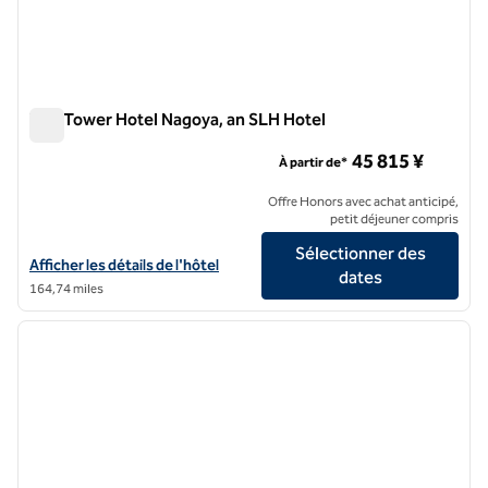
The Tower Hotel Nagoya, an SLH Hotel
The Tower Hotel Nagoya, an SLH Hotel
45 815 ¥
À partir de*
Offre Honors avec achat anticipé,
petit déjeuner compris
Sélectionner des
Afficher les détails de l'hôtel The Tower Hotel Nagoya, un hôtel SLH
Afficher les détails de l'hôtel
dates
164,74 miles
1
/
11
image précédente
image 
1 sur 11