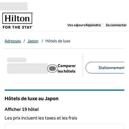
Aller directement au contenu
,
ouvre un nouvel ongl
Vos séjours
Rejoindre
Se connecter
Adresses
/
Japon
/
Hôtels de luxe
Comparer
Stationnement gra
les hôtels
Filtres suggérés
Hôtels de luxe au Japon
Afficher 19 hôtel
Afficher 19 hôtel
Les prix incluent les taxes et les frais
1
/
12
image précédente
image 
1 sur 12