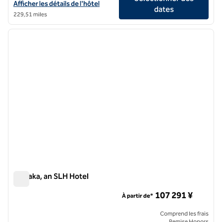
Afficher les détails de l'hôtel Chourakukan, un hôtel SLH
Afficher les détails de l'hôtel
dates
229,51 miles
1
/
6
image précédente
image 
1 sur 6
Sowaka, an SLH Hotel
Sowaka, an SLH Hotel
107 291 ¥
À partir de*
Comprend les frais
Remise Honors