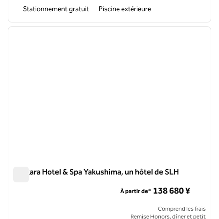
Stationnement gratuit
Piscine extérieure
1
/
12
image précédente
image 
1 sur 12
Sankara Hotel & Spa Yakushima, un hôtel de SLH
Sankara Hotel & Spa Yakushima, un hôtel de SLH
138 680 ¥
À partir de*
Comprend les frais
Remise Honors, dîner et petit