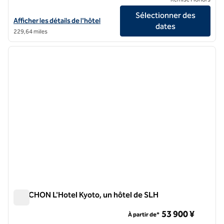
Sélectionner des
Afficher les détails de l'hôtel de Sowaka, un hôtel de SLH
Afficher les détails de l'hôtel
dates
229,64 miles
1
/
10
image précédente
image 
1 sur 10
FAUCHON L'Hotel Kyoto, un hôtel de SLH
FAUCHON L'Hotel Kyoto, un hôtel de SLH
53 900 ¥
À partir de*