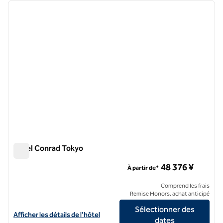
image précédente
image 
1 sur 12
Hôtel Conrad Tokyo
Hôtel Conrad Tokyo
48 376 ¥
À partir de*
Comprend les frais
Remise Honors, achat anticipé
Sélectionner des
Afficher les détails de l'hôtel Conrad Tokyo
Afficher les détails de l'hôtel
dates