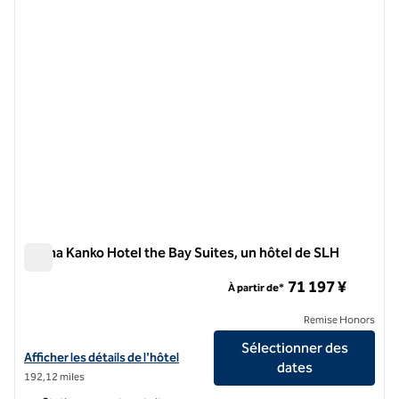
Shima Kanko Hotel the Bay Suites, un hôtel de SLH
Shima Kanko Hotel the Bay Suites, un hôtel de SLH
71 197 ¥
À partir de*
Remise Honors
Sélectionner des
Afficher les détails de l'hôtel Shima Kanko Hotel the Bay Suites, a SL
Afficher les détails de l'hôtel
dates
192,12 miles