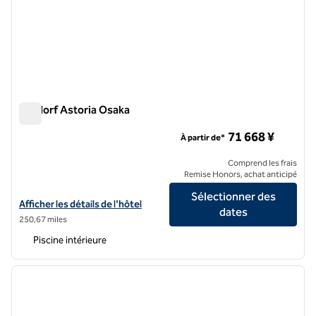
Waldorf Astoria Osaka
Waldorf Astoria Osaka
71 668 ¥
À partir de*
Comprend les frais
Remise Honors, achat anticipé
Sélectionner des
Afficher les détails de l'hôtel Waldorf Astoria Osaka
Afficher les détails de l'hôtel
dates
250,67 miles
Piscine intérieure
1
/
6
image précédente
image 
1 sur 6