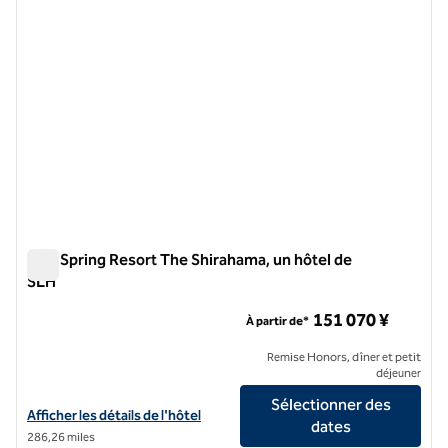
Five Spring Resort The Shirahama, un hôtel de
SLH
Five Spring Resort The Shirahama, un hôtel de SLH
151 070 ¥
À partir de*
Remise Honors, dîner et petit
déjeuner
Sélectionner des
Afficher les détails de l'hôtel Five Spring Resort The Shirahama, a SL
Afficher les détails de l'hôtel
dates
286,26 miles