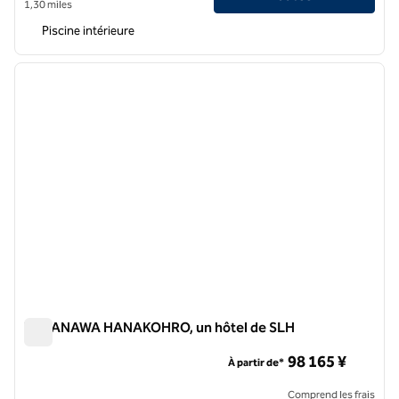
1,30 miles
Piscine intérieure
1
/
12
image précédente
image 
1 sur 12
TAKANAWA HANAKOHRO, un hôtel de SLH
TAKANAWA HANAKOHRO, un hôtel de SLH
98 165 ¥
À partir de*
Comprend les frais