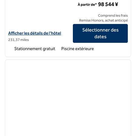
98 544 ¥
À partir de*
Comprend les frais
Remise Honors, achat anticipé
Sélectionner des
Afficher les détails de l'hôtel pour ROKU KYOTO, LXR Hotels & Resor
Afficher les détails de l'hôtel
dates
231,37 miles
Stationnement gratuit
Piscine extérieure
1
/
7
image précédente
image 
1 sur 7