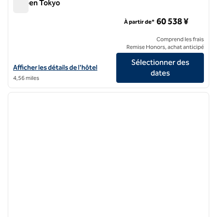
Gajoen Tokyo
Gajoen Tokyo
60 538 ¥
À partir de*
Comprend les frais
Remise Honors, achat anticipé
Sélectionner des
Afficher les détails de l'hôtel pour Gajoen Tokyo
Afficher les détails de l'hôtel
dates
4,56 miles
1
/
9
image précédente
image 
1 sur 9