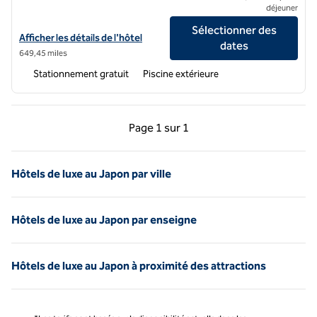
déjeuner
Sélectionner des
Afficher les détails de l'hôtel Sankara Hotel & Spa Yakushima, un hôte
Afficher les détails de l'hôtel
dates
649,45 miles
Stationnement gratuit
Piscine extérieure
Page précédente, 1 sur 1
Page suivante, 1 sur 
Page
1 sur 1
Page 1 sur 1
Hôtels de luxe au Japon par ville
Hôtels de luxe au Japon par enseigne
Hôtels de luxe au Japon à proximité des attractions