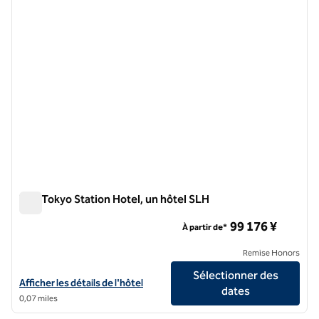
The Tokyo Station Hotel, un hôtel SLH
The Tokyo Station Hotel, un hôtel SLH
99 176 ¥
À partir de*
Remise Honors
Sélectionner des
Afficher les détails de l'hôtel The Tokyo Station Hotel, a SLH Hotel
Afficher les détails de l'hôtel
dates
0,07 miles
1
/
12