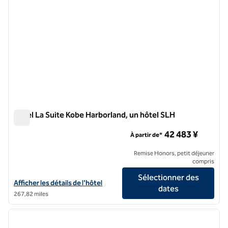
Hôtel La Suite Kobe Harborland, un hôtel SLH
Hôtel La Suite Kobe Harborland, un hôtel SLH
42 483 ¥
À partir de*
Remise Honors, petit déjeuner
compris
Sélectionner des
Afficher les détails de l'hôtel La Suite Kobe Harborland, un hôtel SLH
Afficher les détails de l'hôtel
dates
267,82 miles
1
/
12
image précédente
image 
1 sur 12