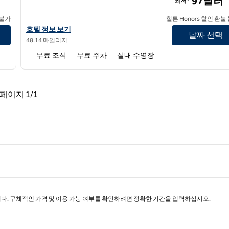
97달러
최저*
 불가
힐튼 Honors 할인 환불
햄튼 인 & 스위트 윌밍턴 크리스티나의 호텔 정보 보기
호텔 정보 보기
날짜 선택
48.14 마일리지
무료 조식
무료 주차
실내 수영장
페이지, 1/1
다음 페이지, 1/1
페이지
1/1
페이지 1/1
니다. 구체적인 가격 및 이용 가능 여부를 확인하려면 정확한 기간을 입력하십시오.