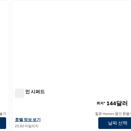
다음 이미지
이전 이미지
1/12
햄튼 인 시퍼드
햄튼 인 시퍼드
144달러
최저*
 불가
힐튼 Honors 할인 환불
햄튼 인 시포드의 호텔 정보 보기
호텔 정보 보기
날짜 선택
25.02 마일리지