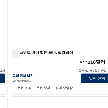
홈2 스위트 바이 힐튼 도버, 델라웨어
홈2 스위트 바이 힐튼 도버, 델라웨어
118달러
최저*
 불가
힐튼 Honors 할인 환불
홈2 스위트 바이 힐튼 도버, DE의 호텔 정보 보기
호텔 정보 보기
날짜 선택
10.78 마일리지
무료 조식
무료 주차
실내 수영장
/
12
1
다음 이미지
이전 이미지
1/12