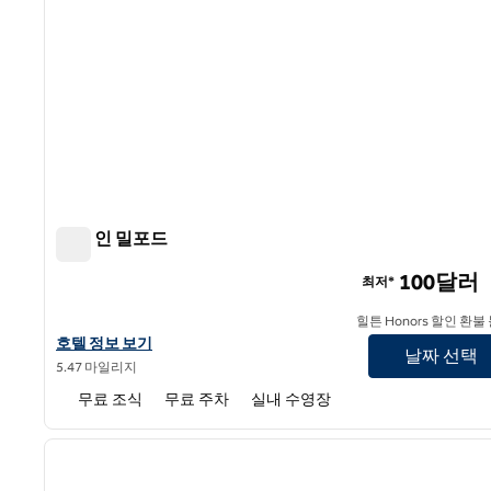
햄튼 인 밀포드
햄튼 인 밀포드
100달러
최저*
힐튼 Honors 할인 환불
햄튼 인 밀포드의 호텔 정보 보기
호텔 정보 보기
날짜 선택
5.47 마일리지
무료 조식
무료 주차
실내 수영장
1
이전 이미지
1/12