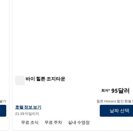
트루 바이 힐튼 조지타운
트루 바이 힐튼 조지타운
95달러
최저*
 불가
힐튼 Honors 할인 환불
트루 바이 힐튼 Georgetown의 호텔 정보 보기
호텔 정보 보기
날짜 선택
21.59 마일리지
무료 조식
무료 주차
실내 수영장
/
12
1