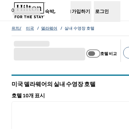
콘텐츠로 이동
새 탭 열림
0
숙박,
가입하기
로그인
위치/
미국
/
델라웨어
/
실내 수영장 호텔
호텔 비교
추
미국 델라웨어의 실내 수영장 호텔
호텔 10개 표시
1
호텔 10개 표시
이전 이미지
1/12