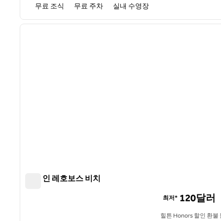
무료 조식
무료 주차
실내 수영장
1
이전 이미지
1/12
햄튼 인 레호보스 비치
햄튼 인 레호보스 비치
120달러
최저*
힐튼 Honors 할인 환불