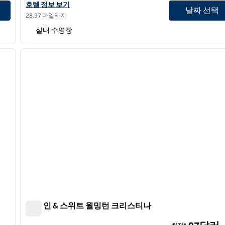
코스트 리호보스 비치, 태피스트리 컬렉션 바이 힐튼 호텔 정보 보
호텔 정보 보기
날짜 선택
28.97 마일리지
실내 수영장
/
11
1
다음 이미지
이전 이미지
1/12
햄튼 인 & 스위트 윌밍턴 크리스티나
햄튼 인 & 스위트 윌밍턴 크리스티나