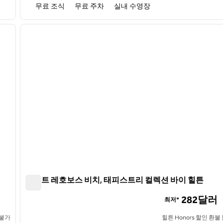
무료 조식
무료 주차
실내 수영장
/
12
1
다음 이미지
이전 이미지
1/12
코스트 레호보스 비치, 태피스트리 컬렉션 바이 힐튼
코스트 레호보스 비치, 태피스트리 컬렉션 바이 힐튼
282달러
최저*
 불가
힐튼 Honors 할인 환불