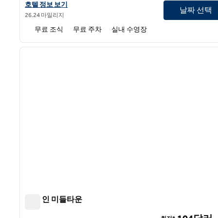
햄튼 인 리호보스 비치의 호텔 정보 보기
호텔 정보 보기
날짜 선택
26.24 마일리지
무료 조식
무료 주차
실내 수영장
1
이전 이미지
1/11
햄튼 인 미들타운
햄튼 인 미들타운