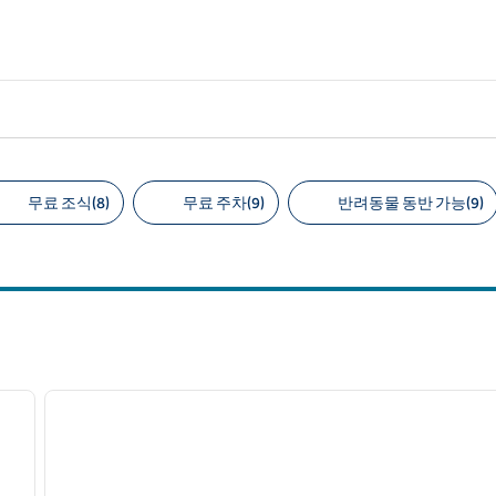
무료 조식(8)
무료 주차(9)
반려동물 동반 가능(9)
천 필터
/
12
1
다음 이미지
이전 이미지
1/12