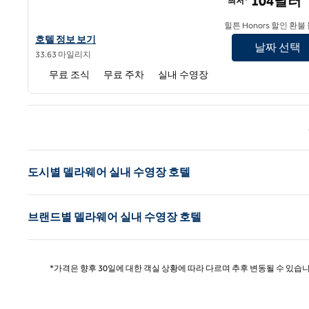
104달러
최저*
힐튼 Honors 할인 환불
햄튼 인 미들타운의 호텔 정보 보기
호텔 정보 보기
날짜 선택
33.63 마일리지
무료 조식
무료 주차
실내 수영장
이전 
도시별 델라웨어 실내 수영장 호텔
브랜드별 델라웨어 실내 수영장 호텔
*가격은 향후 30일에 대한 객실 상황에 따라 다르며 추후 변동될 수 있습