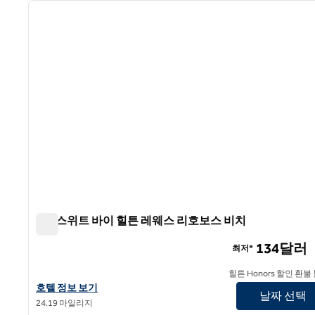
이전 이미지
1/12
홈2 스위트 바이 힐튼 레웨스 리호보스 비치
홈2 스위트 바이 힐튼 레웨스 리호보스 비치
134달러
최저*
힐튼 Honors 할인 환불
홈2 스위트 바이 힐튼 레우스 리호보스 비치의 호텔 정보 보기
호텔 정보 보기
날짜 선택
24.19 마일리지