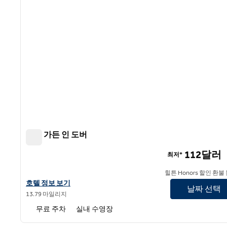
힐튼 가든 인 도버
힐튼 가든 인 도버
112달러
최저*
힐튼 Honors 할인 환불
힐튼 가든 인 도버의 호텔 정보 보기
호텔 정보 보기
날짜 선택
13.79 마일리지
무료 주차
실내 수영장
1