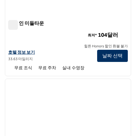
햄튼 인 미들타운
햄튼 인 미들타운
104달러
최저*
힐튼 Honors 할인 환불 불가
햄튼 인 미들타운의 호텔 정보 보기
호텔 정보 보기
날짜 선택
33.63 마일리지
무료 조식
무료 주차
실내 수영장
1
/
12
이전 이미지
다음 
1/12