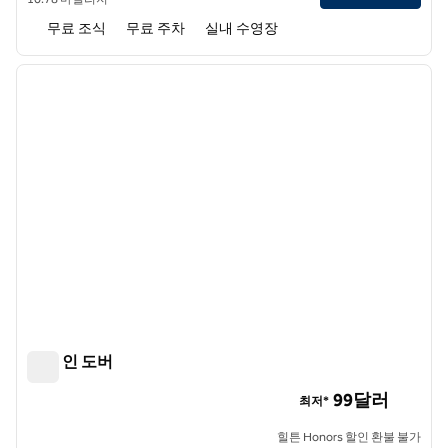
무료 조식
무료 주차
실내 수영장
1
/
12
이전 이미지
다음 
1/12
햄튼 인 도버
햄튼 인 도버
99달러
최저*
힐튼 Honors 할인 환불 불가