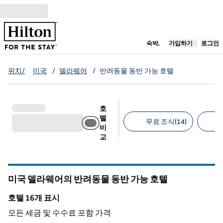
콘텐츠로 이동
새 탭 열림
숙박,
가입하기
로그인
위치/
미국
/
델라웨어
/
반려동물 동반 가능 호텔
호
텔
무료 조식(14)
비
교
추천 필터
미국 델라웨어의 반려동물 동반 가능 호텔
호텔 16개 표시
호텔 16개 표시
모든 세금 및 수수료 포함 가격
1
/
12