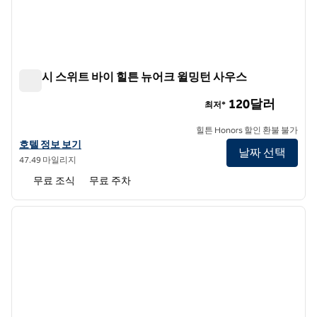
앰버시 스위트 바이 힐튼 뉴어크 윌밍턴 사우스
앰버시 스위트 바이 힐튼 뉴어크 윌밍턴 사우스
120달러
최저*
힐튼 Honors 할인 환불 불가
앰버시 스위트 바이 힐튼 뉴어크 윌밍턴 사우스의 호텔 정보 보기
호텔 정보 보기
날짜 선택
47.49 마일리지
무료 조식
무료 주차
1
/
12
이전 이미지
다음 
1/12