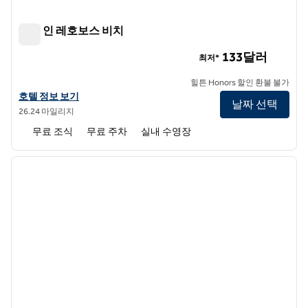
햄튼 인 레호보스 비치
햄튼 인 레호보스 비치
133달러
최저*
힐튼 Honors 할인 환불 불가
햄튼 인 리호보스 비치의 호텔 정보 보기
호텔 정보 보기
날짜 선택
26.24 마일리지
무료 조식
무료 주차
실내 수영장
1
/
11
이전 이미지
다음 
1/11