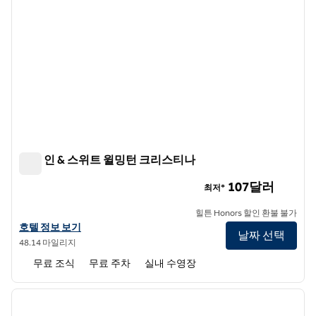
햄튼 인 & 스위트 윌밍턴 크리스티나
햄튼 인 & 스위트 윌밍턴 크리스티나
107달러
최저*
힐튼 Honors 할인 환불 불가
햄튼 인 & 스위트 윌밍턴 크리스티나의 호텔 정보 보기
호텔 정보 보기
날짜 선택
48.14 마일리지
무료 조식
무료 주차
실내 수영장
1
/
12
이전 이미지
다음 
1/12