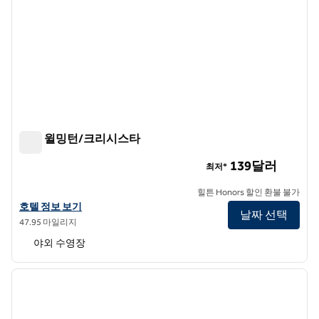
힐튼 윌밍턴/크리시스타
힐튼 윌밍턴/크리시스타
139달러
최저*
힐튼 Honors 할인 환불 불가
힐튼 윌밍턴/크리스티나의 호텔 정보 보기
호텔 정보 보기
날짜 선택
47.95 마일리지
야외 수영장
1
/
12
이전 이미지
다음 
1/12