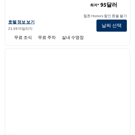
95달러
최저*
힐튼 Honors 할인 환불 불가
트루 바이 힐튼 Georgetown의 호텔 정보 보기
호텔 정보 보기
날짜 선택
21.59 마일리지
무료 조식
무료 주차
실내 수영장
1
/
7
이전 이미지
다음 
1/7