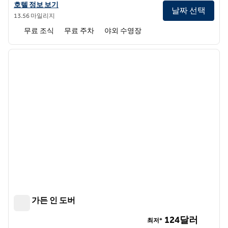
햄튼 인 도버의 호텔 정보 보기
호텔 정보 보기
날짜 선택
13.56 마일리지
무료 조식
무료 주차
야외 수영장
1
/
12
이전 이미지
다음 
1/12
힐튼 가든 인 도버
힐튼 가든 인 도버
124달러
최저*