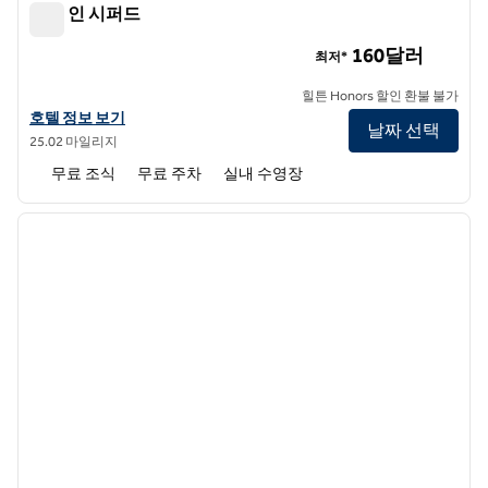
햄튼 인 시퍼드
햄튼 인 시퍼드
160달러
최저*
힐튼 Honors 할인 환불 불가
햄튼 인 시포드의 호텔 정보 보기
호텔 정보 보기
날짜 선택
25.02 마일리지
무료 조식
무료 주차
실내 수영장
1
/
12
이전 이미지
다음 
1/12