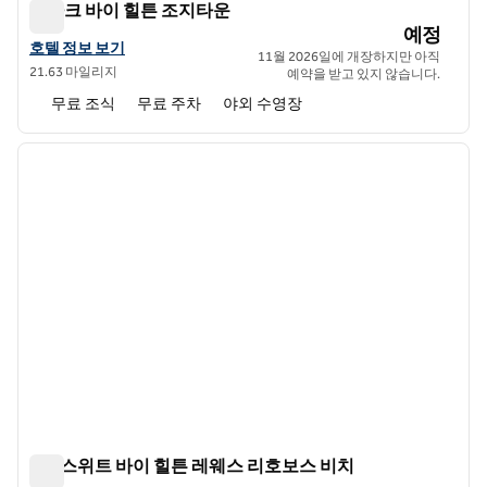
스파크 바이 힐튼 조지타운
스파크 바이 힐튼 조지타운
예정
스파크 바이 힐튼 조지타운의 호텔 정보 보기
호텔 정보 보기
11월 2026일에 개장하지만 아직
21.63 마일리지
예약을 받고 있지 않습니다.
무료 조식
무료 주차
야외 수영장
1
/
12
이전 이미지
다음 
1/12
홈2 스위트 바이 힐튼 레웨스 리호보스 비치