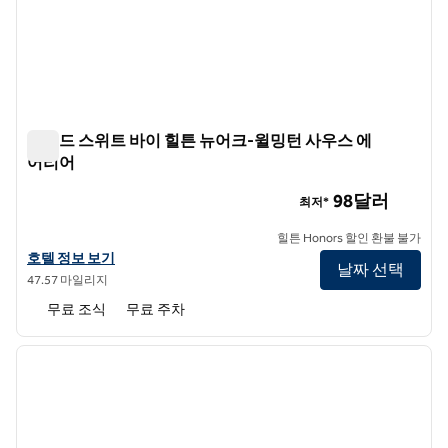
홈우드 스위트 바이 힐튼 뉴어크-윌밍턴 사우스 에
어리어
홈우드 스위트 바이 힐튼 뉴어크-윌밍턴 사우스 에어리어
98달러
최저*
힐튼 Honors 할인 환불 불가
홈우드 스위트 바이 힐튼 뉴어크-윌밍턴 사우스 에어리어의 호텔 정보 
호텔 정보 보기
날짜 선택
47.57 마일리지
무료 조식
무료 주차
1
/
12
이전 이미지
다음 
1/12