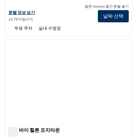
힐튼 Honors 할인 환불 불가
힐튼 가든 인 도버의 호텔 정보 보기
호텔 정보 보기
날짜 선택
13.79 마일리지
무료 주차
실내 수영장
1
/
12
이전 이미지
다음 
1/12
트루 바이 힐튼 조지타운
트루 바이 힐튼 조지타운