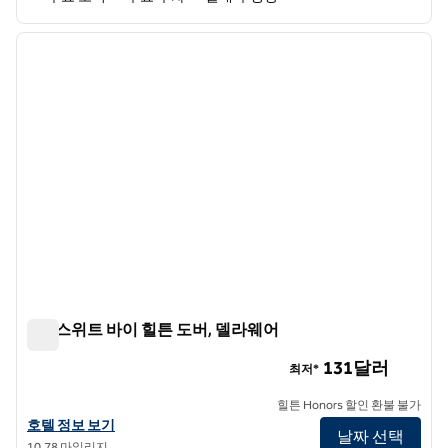
1
/
12
이전 이미지
다음 
1/12
홈2 스위트 바이 힐튼 도버, 델라웨어
홈2 스위트 바이 힐튼 도버, 델라웨어
131달러
최저*
힐튼 Honors 할인 환불 불가
홈2 스위트 바이 힐튼 도버, DE의 호텔 정보 보기
호텔 정보 보기
날짜 선택
10.78 마일리지