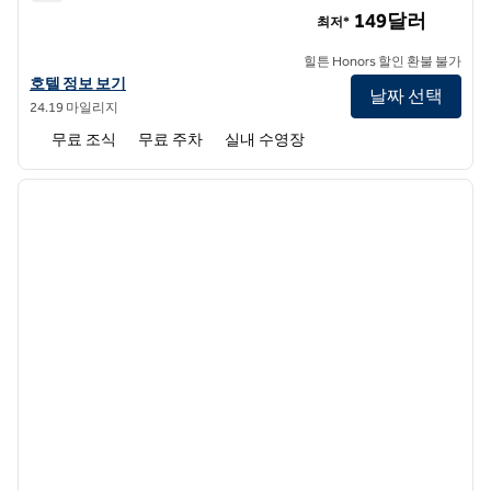
홈2 스위트 바이 힐튼 레웨스 리호보스 비치
149달러
최저*
힐튼 Honors 할인 환불 불가
홈2 스위트 바이 힐튼 레우스 리호보스 비치의 호텔 정보 보기
호텔 정보 보기
날짜 선택
24.19 마일리지
무료 조식
무료 주차
실내 수영장
1
/
12
이전 이미지
다음 
1/12