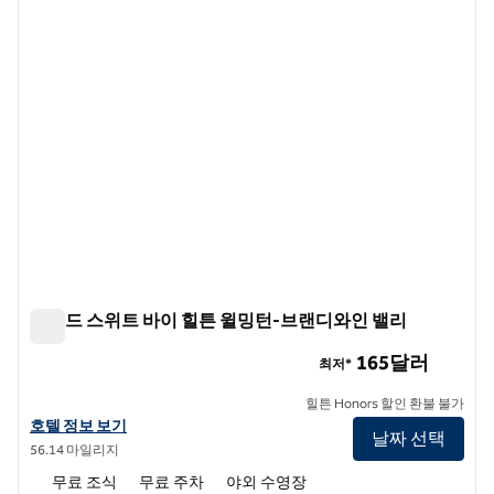
이전 이미지
다음 
1/12
홈우드 스위트 바이 힐튼 윌밍턴-브랜디와인 밸리
홈우드 스위트 바이 힐튼 윌밍턴-브랜디와인 밸리
165달러
최저*
힐튼 Honors 할인 환불 불가
홈우드 스위트 바이 힐튼 윌밍턴-브랜디와인 밸리의 호텔 정보 보기
호텔 정보 보기
날짜 선택
56.14 마일리지
무료 조식
무료 주차
야외 수영장