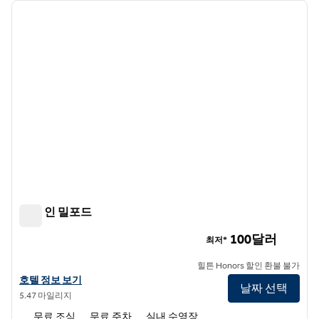
이전 이미지
다음 
1/12
햄튼 인 밀포드
햄튼 인 밀포드
100달러
최저*
힐튼 Honors 할인 환불 불가
햄튼 인 밀포드의 호텔 정보 보기
호텔 정보 보기
날짜 선택
5.47 마일리지
무료 조식
무료 주차
실내 수영장