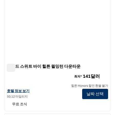
홈우드 스위트 바이 힐튼 윌밍턴 다운타운
홈우드 스위트 바이 힐튼 윌밍턴 다운타운
141달러
최저*
힐튼 Honors 할인 환불 불가
홈우드 스위트 바이 힐튼 윌밍턴 다운타운의 호텔 정보 보기
호텔 정보 보기
날짜 선택
50.12 마일리지
무료 조식
1
/
12