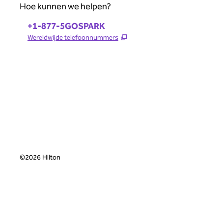
Hoe kunnen we helpen?
Telefoon:
+1-877-5GOSPARK
,
Opent nieuw tabblad
Wereldwijde telefoonnummers
©
2026
Hilton