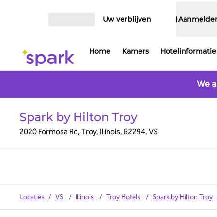
Ga door naar inhoud
Uw verblijven
Aanmelde
Menu openen
Home
Kamers
Hotelinformatie
We a
Spark by Hilton Troy
2020 Formosa Rd, Troy, Illinois, 62294, VS
Locaties
/
VS
/
Illinois
/
Troy Hotels
/
Spark by Hilton Troy