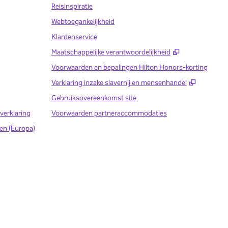
Reisinspiratie
Webtoegankelijkheid
Klantenservice
,
Opent nieuw
Maatschappelijke verantwoordelijkheid
Voorwaarden en bepalingen Hilton Honors-korting
,
Opent n
Verklaring inzake slavernij en mensenhandel
Gebruiksovereenkomst site
verklaring
Voorwaarden partneraccommodaties
en (Europa)