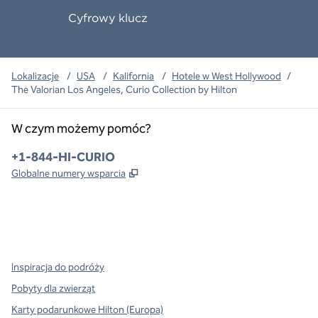
Cyfrowy klucz
Lokalizacje
/
USA
/
Kalifornia
/
Hotele w West Hollywood
/
The Valorian Los Angeles, Curio Collection by Hilton
W czym możemy pomóc?
Telefon:
+1-844-HI-CURIO
,
Otwiera treści w nowej karcie
Globalne numery wsparcia
x
facebook
instagram
,
Otwiera nową kartę
,
Otwiera nową kartę
,
Otwiera nową kartę
Inspiracja do podróży
Pobyty dla zwierząt
Karty podarunkowe Hilton (Europa)