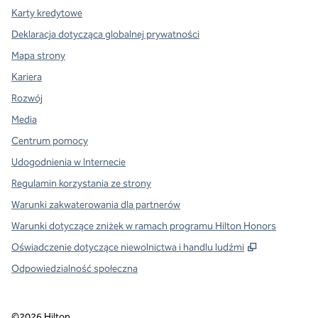
Karty kredytowe
Deklaracja dotycząca globalnej prywatności
Mapa strony
Kariera
Rozwój
Media
Centrum pomocy
Udogodnienia w Internecie
Regulamin korzystania ze strony
Warunki zakwaterowania dla partnerów
Warunki dotyczące zniżek w ramach programu Hilton Honors
,
Otwiera tre
Oświadczenie dotyczące niewolnictwa i handlu ludźmi
Odpowiedzialność społeczna
©
2026
Hilton