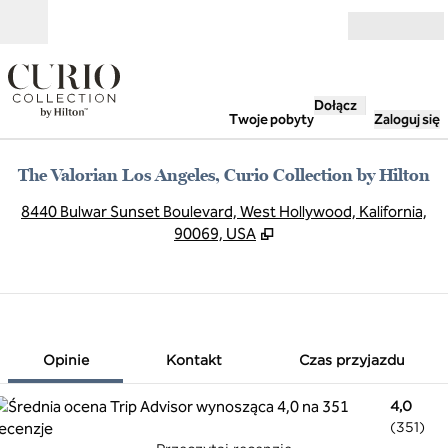
Przejdź do treści
Otwarte
Dołącz
Twoje pobyty
Zaloguj się
The Valorian Los Angeles, Curio Collection by Hilton
,
O
8440 Bulwar Sunset Boulevard, West Hollywood, Kalifornia,
90069, USA
1 z 12
1
/
12
poprzedni obraz
następny obra
Kontakt
Opinie
Kontakt
Czas przyjazdu
4,0
(
351
)