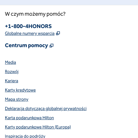
W czym możemy pomóc?
Telefon:
+1-800-4HONORS
,
Otwiera treści w nowej karcie
Globalne numery wsparcia
,
Otwiera treści w nowej karcie
Centrum pomocy
Media
Rozwój
Kariera
Karty kredytowe
Mapa strony
Deklaracja dotycząca globalnej prywatności
Karta podarunkowa Hilton
Karty podarunkowe Hilton (Europa)
Inspiracja do podróży