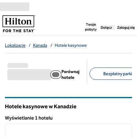
Przejdź do treści
,
otwiera nową ka
Twoje
Dołącz
Zaloguj się
pobyty
Lokalizacje
/
Kanada
/
Hotele kasynowe
Porównaj
Bezpłatny parking 
hotele
Sugerowane filtry
Hotele kasynowe w Kanadzie
Wyświetlanie 1 hotelu
1
/
12
Wyświetlanie 1 hotelu
poprzedni obraz
następ
1 z 12