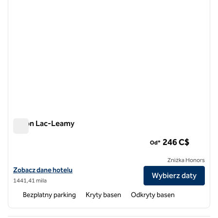
Hilton Lac-Leamy
Hilton Lac-Leamy
246 C$
Od*
Zniżka Honors
Zobacz szczegóły hotelu Hilton Lac-Leamy
Zobacz dane hotelu
Wybierz daty
1​441,41 mila
Bezpłatny parking
Kryty basen
Odkryty basen