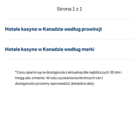
Poprzednia strona, 1 z 1
Następna strona, 1 z 
Strona
1 z 1
Strona 1 z 1
Hotele kasyno w Kanadzie według prowincji
Hotele kasyno w Kanadzie według marki
*Ceny oparte są na dostępności aktualnej dla najbliższych 30 dni i
mogą ulec zmianie. W celu uzyskania konkretnych cen i
dostępności prosimy wprowadzić dokładne daty.