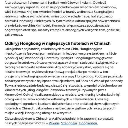
futurystycznymi elementami i unikalnymi różowymi kulami. Odwiedź
zachwycający ogród Yu i ciesz się popołudniowym zwiedzaniem pawilonów,
wież i stawów. Kraj ten kwitnie również w branży wellness, a Szanghaj jest
jednym z najlepszych chińskich miast pod względem spa, holistycznego
zdrowia i innowacji klinicznych. W tym mieście kultura spa jest powszechna w
prawie każdym chińskim hotelu i kurorcie, więc możesz spodziewać się
bogatszych ofert spa, masaży i terapii relaksacyjnych wszędzie tam, gdzie się
zatrzymasz.
Odkryj Hongkong w najlepszych hotelach w Chinach
Jako jedno z najbardziej zaludnionych miast Chin, Hongkong jest
nieskończenie fascynującym miejscem i niezbędnym przystankiem na liście
rybackiej Azji Wschodniej. Centralny Dystrykt Hongkongu to wyjątkowe
połączenie setek współczesnych drapaczy chmur i stuletnich świątyń, które
tworzą niesamowite zestawienie. Aby zobaczyć wszystko, wybierz się na
lokalne tramwaje i wybierz się na nitową przejażdżkę po mieście w ten
przyjemny i niedrogi sposób zwiedzania wyspy Hongkongu. Podczas przejazdu
zobaczysz wszystkie najlepsze atrakcje miasta, od Shau Kei Wan aż po Kennedy
Town, a jednocześnie będziesz cieszyć się łatwością, wygodą i oldschoolowym
klimatem tych „ding-dingów” (dzwonów tramwaju używanych przez
kierowców). Odkryj niezliczone sklepy w mieście, wyśmienitą lokalną kuchnię i
odkryj wiele muzeów i centrów kulturalnych w całym mieście. Ciesz się
spokojnymi ogrodami i parkami dużych miast oraz zrelaksuj się w najlepszych
hotelach w Chinach. Jako jedno z najbardziej wyjątkowych i ekscytujących
miejsc w Azji, Hongkong oferuje to wszystko.
Ciesz się pobytem w Chinach w Azji Wschodniej i nie zapomnij sprawdzić
naszych najlepszych hoteli w
Pekinie,
Szanghaju
i
Hongkongu.