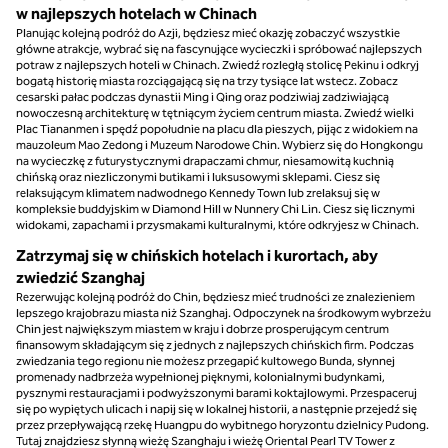
w najlepszych hotelach w Chinach
Planując kolejną podróż do Azji, będziesz mieć okazję zobaczyć wszystkie
główne atrakcje, wybrać się na fascynujące wycieczki i spróbować najlepszych
potraw z najlepszych hoteli w Chinach. Zwiedź rozległą stolicę Pekinu i odkryj
bogatą historię miasta rozciągającą się na trzy tysiące lat wstecz. Zobacz
cesarski pałac podczas dynastii Ming i Qing oraz podziwiaj zadziwiającą
nowoczesną architekturę w tętniącym życiem centrum miasta. Zwiedź wielki
Plac Tiananmen i spędź popołudnie na placu dla pieszych, pijąc z widokiem na
mauzoleum Mao Zedong i Muzeum Narodowe Chin. Wybierz się do Hongkongu
na wycieczkę z futurystycznymi drapaczami chmur, niesamowitą kuchnią
chińską oraz niezliczonymi butikami i luksusowymi sklepami. Ciesz się
relaksującym klimatem nadwodnego Kennedy Town lub zrelaksuj się w
kompleksie buddyjskim w Diamond Hill w Nunnery Chi Lin. Ciesz się licznymi
widokami, zapachami i przysmakami kulturalnymi, które odkryjesz w Chinach.
Zatrzymaj się w chińskich hotelach i kurortach, aby
zwiedzić Szanghaj
Rezerwując kolejną podróż do Chin, będziesz mieć trudności ze znalezieniem
lepszego krajobrazu miasta niż Szanghaj. Odpoczynek na środkowym wybrzeżu
Chin jest największym miastem w kraju i dobrze prosperującym centrum
finansowym składającym się z jednych z najlepszych chińskich firm. Podczas
zwiedzania tego regionu nie możesz przegapić kultowego Bunda, słynnej
promenady nadbrzeża wypełnionej pięknymi, kolonialnymi budynkami,
pysznymi restauracjami i podwyższonymi barami koktajlowymi. Przespaceruj
się po wypiętych ulicach i napij się w lokalnej historii, a następnie przejedź się
przez przepływającą rzekę Huangpu do wybitnego horyzontu dzielnicy Pudong.
Tutaj znajdziesz słynną wieżę Szanghaju i wieżę Oriental Pearl TV Tower z