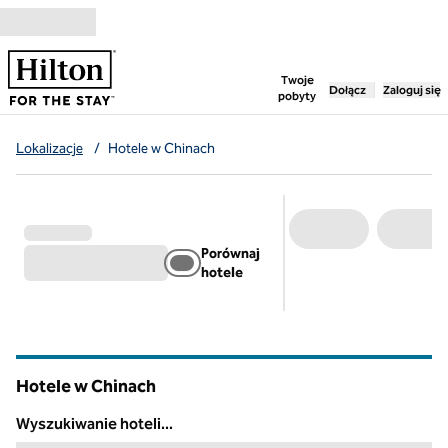
Przejdź do treści
,
otwiera nową ka
Twoje
Dołącz
Zaloguj się
pobyty
Lokalizacje
/
Hotele w Chinach
Porównaj
hotele
Hotele w Chinach
Wyszukiwanie hoteli...
Wyszukiwanie hoteli...