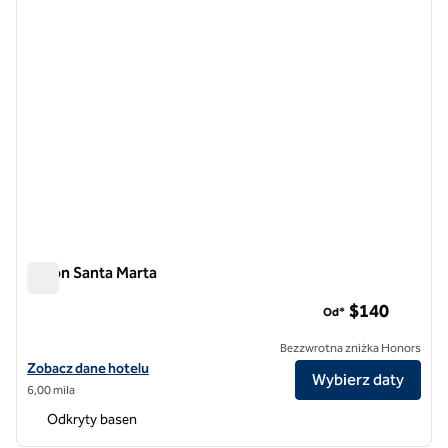
Hilton Santa Marta
Hilton Santa Marta
$140
Od*
Bezzwrotna zniżka Honors
Zobacz szczegóły hotelu Hilton Santa Marta
Zobacz dane hotelu
Wybierz daty
6,00 mila
Odkryty basen