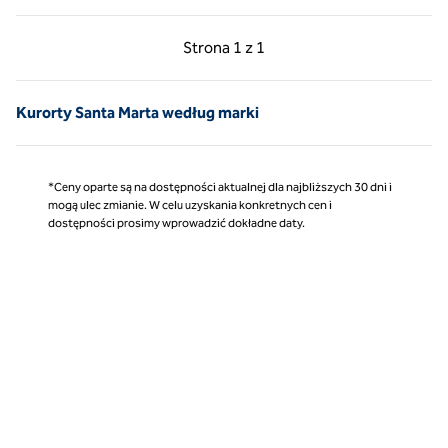
Poprzednia strona, 1 z 1
Następna strona, 1 z 
Strona
1 z 1
Strona 1 z 1
Kurorty Santa Marta według marki
*Ceny oparte są na dostępności aktualnej dla najbliższych 30 dni i
mogą ulec zmianie. W celu uzyskania konkretnych cen i
dostępności prosimy wprowadzić dokładne daty.