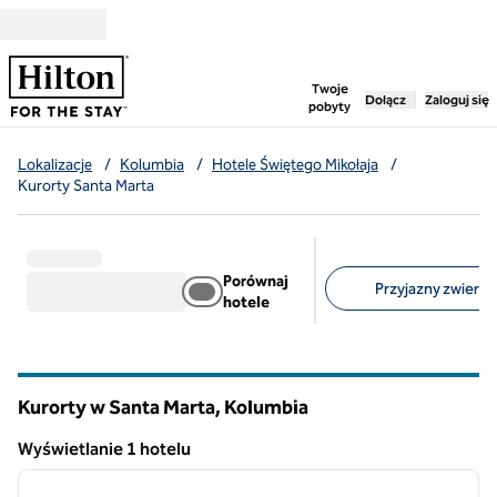
Przejdź do treści
,
otwiera nową ka
Twoje
Dołącz
Zaloguj się
pobyty
Lokalizacje
/
Kolumbia
/
Hotele Świętego Mikołaja
/
Kurorty Santa Marta
Porównaj
Przyjazny zwierzę
hotele
Sugerowane filtry
Kurorty w Santa Marta, Kolumbia
Wyświetlanie 1 hotelu
1
/
12
Wyświetlanie 1 hotelu
poprzedni obraz
następ
1 z 12