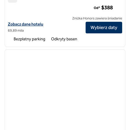
Hotel Nantipa, SLH Hotel
$388
Od*
Zniżka Honors zawiera śniadanie
Zobacz szczegóły hotelu Hotel Nantipa, SLH Hotel
Zobacz dane hotelu
Wybierz daty
69,89 mila
Bezpłatny parking
Odkryty basen
1
/
4
poprzedni obraz
następ
1 z 4