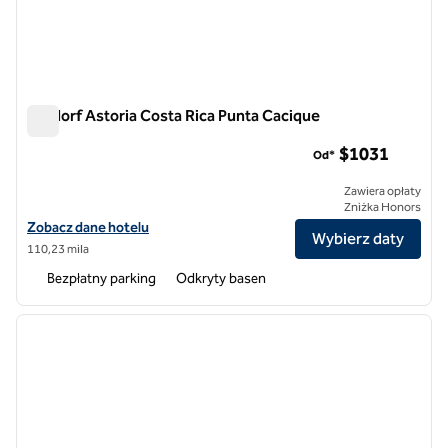
Waldorf Astoria Costa Rica Punta Cacique
Waldorf Astoria Costa Rica Punta Cacique
$1​031
Od*
Zawiera opłaty
Zniżka Honors
Zobacz szczegóły hotelu Waldorf Astoria Costa Rica Punta Cacique
Zobacz dane hotelu
Wybierz daty
110,23 mila
Bezpłatny parking
Odkryty basen
1
/
12
poprzedni obraz
następ
1 z 12