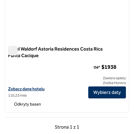
Hotel Waldorf Astoria Residences Costa Rica
Punta Cacique
Hotel Waldorf Astoria Residences Costa Rica Punta Cacique
$1​938
Od*
Zawiera opłaty
Zniżka Honors
Zobacz szczegóły hotelu Waldorf Astoria Residences Costa Rica Pu
Zobacz dane hotelu
Wybierz daty
110,23 mila
Odkryty basen
Poprzednia strona, 1 z 1
Następna strona, 1 z 
Strona
1 z 1
Strona 1 z 1