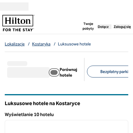
Przejdź do treści
,
otwiera nową ka
Twoje
Dołącz
Zaloguj się
pobyty
Lokalizacje
/
Kostaryka
/
Luksusowe hotele
Porównaj
Bezpłatny parking 
hotele
Sugerowane filtry
Luksusowe hotele na Kostaryce
Wyświetlanie 10 hotelu
1
/
6
Wyświetlanie 10 hotelu
poprzedni obraz
następ
1 z 6