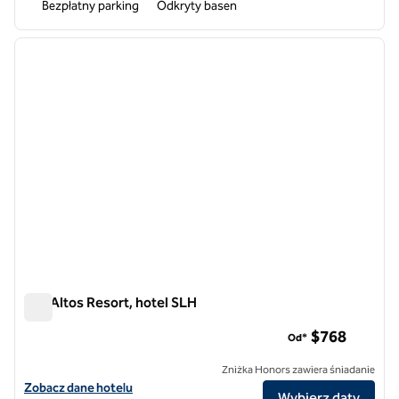
Bezpłatny parking
Odkryty basen
1
/
8
poprzedni obraz
następ
1 z 8
Los Altos Resort, hotel SLH
Los Altos Resort, hotel SLH
$768
Od*
Zniżka Honors zawiera śniadanie
Zobacz szczegóły hotelu Los Altos Resort, SLH Hotel
Zobacz dane hotelu
Wybierz daty