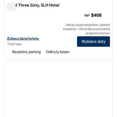
Hotel Three Sixty, SLH Hotel
Hotel Three Sixty, SLH Hotel
$408
Od*
Zakup z wyprzedzeniem, zawiera
śniadanie – oferta dla uczestników
programu Honors
Zobacz szczegóły hotelu Hotel Three Sixty, SLH Hotel
Zobacz dane hotelu
Wybierz daty
73,07 mila
Bezpłatny parking
Odkryty basen
1
/
5
poprzedni obraz
następ
1 z 5