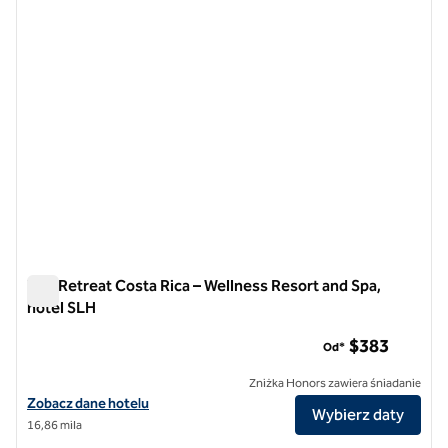
The Retreat Costa Rica – Wellness Resort and Spa,
hotel SLH
The Retreat Costa Rica – Wellness Resort and Spa, hotel SLH
$383
Od*
Zniżka Honors zawiera śniadanie
Zobacz szczegóły hotelu The Retreat Costa Rica - Wellness Resort a
Zobacz dane hotelu
Wybierz daty
16,86 mila