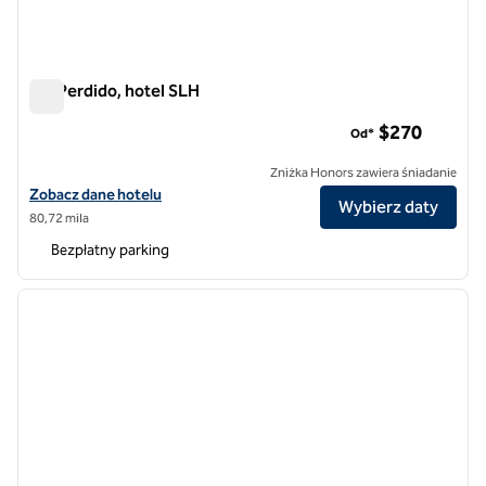
Rio Perdido, hotel SLH
Rio Perdido, hotel SLH
$270
Od*
Zniżka Honors zawiera śniadanie
Zobacz szczegóły hotelu Rio Perdido, SLH
Zobacz dane hotelu
Wybierz daty
80,72 mila
Bezpłatny parking
1
/
12
poprzedni obraz
następ
1 z 12