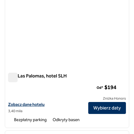
Alta Las Palomas, hotel SLH
Alta Las Palomas, hotel SLH
$194
Od*
Zniżka Honors
Zobacz szczegóły hotelu Alta Las Palomas, SLH Hotel
Zobacz dane hotelu
Wybierz daty
3,40 mila
Bezpłatny parking
Odkryty basen
1
/
12
poprzedni obraz
następ
1 z 12