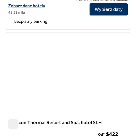
Zobacz szczegóły hotelu Senda Monteverde Hotel, SLH Hotel
Zobacz dane hotelu
Wybierz daty
48,59 mila
Bezpłatny parking
1
/
6
poprzedni obraz
następ
1 z 6
Tabacon Thermal Resort and Spa, hotel SLH
Tabacon Thermal Resort and Spa, hotel SLH
$422
Od*