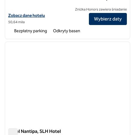
Zniżka Honors zawiera śniadanie
Zobacz szczegóły hotelu Tabacon Thermal Resort and Spa, SLH Hote
Zobacz dane hotelu
Wybierz daty
50,64 mila
Bezpłatny parking
Odkryty basen
1
/
10
poprzedni obraz
następ
1 z 10
Hotel Nantipa, SLH Hotel