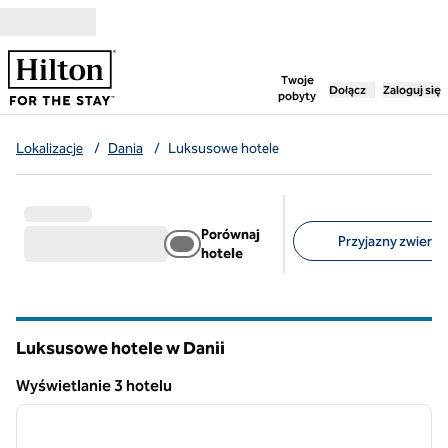
Przejdź do treści
,
otwiera nową ka
Twoje
Dołącz
Zaloguj się
pobyty
Lokalizacje
/
Dania
/
Luksusowe hotele
Porównaj
Przyjazny zwierzę
hotele
Sugerowane filtry
Luksusowe hotele w Danii
Wyświetlanie 3 hotelu
1
/
10
Wyświetlanie 3 hotelu
poprzedni obraz
następ
1 z 10