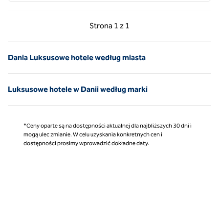
Poprzednia strona, 1 z 1
Następna strona, 1 z 
Strona
1 z 1
Strona 1 z 1
Dania Luksusowe hotele według miasta
Luksusowe hotele w Danii według marki
*Ceny oparte są na dostępności aktualnej dla najbliższych 30 dni i
mogą ulec zmianie. W celu uzyskania konkretnych cen i
dostępności prosimy wprowadzić dokładne daty.