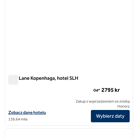
Park Lane Kopenhaga, hotel SLH
Park Lane Kopenhaga, hotel SLH
2​795 kr
Od*
Zakup z wyprzedzeniem ze zniżką
Honors
Zobacz szczegóły hotelu Park Lane Kopenhaga, hotel SLH
Zobacz dane hotelu
Wybierz daty
139,64 mila
1
/
11
poprzedni obraz
następ
1 z 11