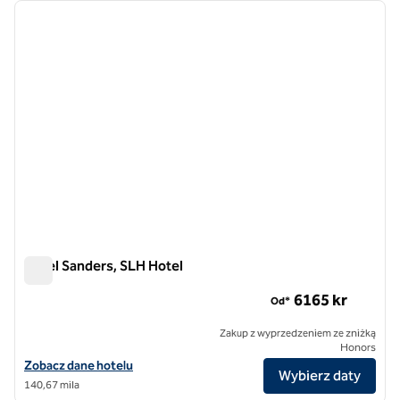
poprzedni obraz
następ
1 z 12
Hotel Sanders, SLH Hotel
Hotel Sanders, SLH Hotel
6​165 kr
Od*
Zakup z wyprzedzeniem ze zniżką
Honors
Zobacz szczegóły hotelu Hotel Sanders, SLH Hotel
Zobacz dane hotelu
Wybierz daty
140,67 mila