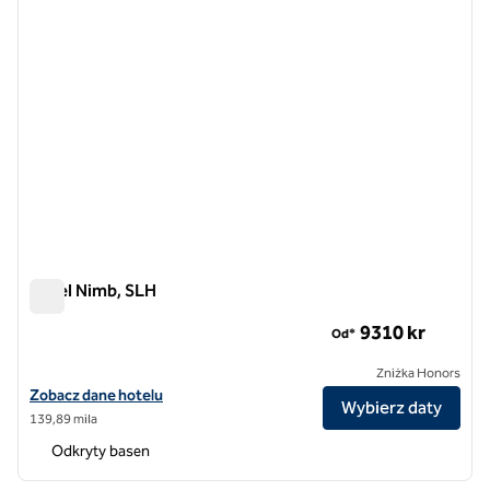
Hotel Nimb, SLH
Hotel Nimb, SLH
9​310 kr
Od*
Zniżka Honors
Zobacz szczegóły hotelu Nimb Hotel, SLH Hotel
Zobacz dane hotelu
Wybierz daty
139,89 mila
Odkryty basen
1
/
12