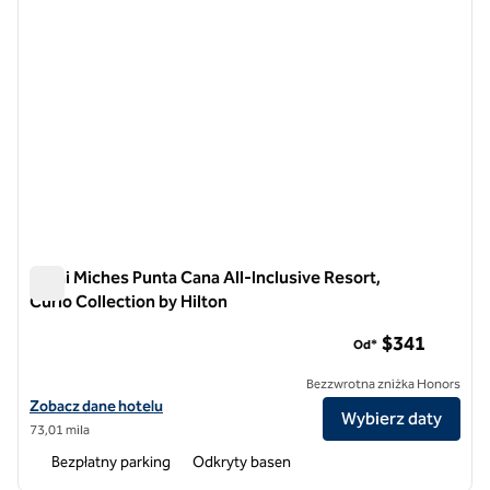
Zemi Miches Punta Cana All-Inclusive Resort,
Curio Collection by Hilton
Zemi Miches Punta Cana All-Inclusive Resort, Curio Collection
$341
Od*
Bezzwrotna zniżka Honors
Zobacz szczegóły hotelu Zemi Miches Punta Cana All-Inclusive Resort
Zobacz dane hotelu
Wybierz daty
73,01 mila
Bezpłatny parking
Odkryty basen