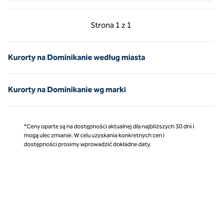
Poprzednia strona, 1 z 1
Następna strona, 1 z 
Strona
1 z 1
Strona 1 z 1
Kurorty na Dominikanie według miasta
Kurorty na Dominikanie wg marki
*Ceny oparte są na dostępności aktualnej dla najbliższych 30 dni i
mogą ulec zmianie. W celu uzyskania konkretnych cen i
dostępności prosimy wprowadzić dokładne daty.