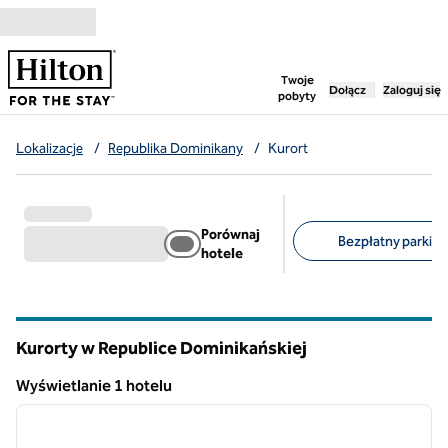
Przejdź do treści
,
otwiera nową ka
Twoje
Dołącz
Zaloguj się
pobyty
Lokalizacje
/
Republika Dominikany
/
Kurort
Porównaj
Bezpłatny parking 
hotele
Sugerowane filtry
Kurorty w Republice Dominikańskiej
Wyświetlanie 1 hotelu
1
/
12
Wyświetlanie 1 hotelu
poprzedni obraz
następ
1 z 12