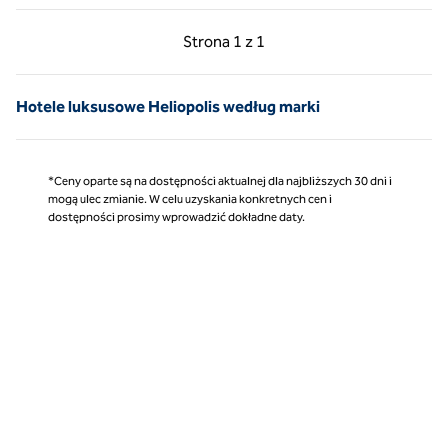
Poprzednia strona, 1 z 1
Następna strona, 1 z 
Strona
1 z 1
Strona 1 z 1
Hotele luksusowe Heliopolis według marki
*Ceny oparte są na dostępności aktualnej dla najbliższych 30 dni i
mogą ulec zmianie. W celu uzyskania konkretnych cen i
dostępności prosimy wprowadzić dokładne daty.