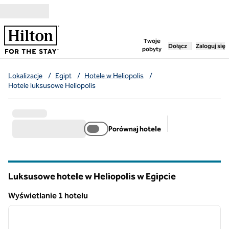
Przejdź do treści
,
otwiera nową ka
Twoje
Dołącz
Zaloguj się
pobyty
Lokalizacje
/
Egipt
/
Hotele w Heliopolis
/
Hotele luksusowe Heliopolis
Porównaj hotele
Sugerowane filt
Luksusowe hotele w Heliopolis w Egipcie
Wyświetlanie 1 hotelu
1
/
13
Wyświetlanie 1 hotelu
poprzedni obraz
następ
1 z 13