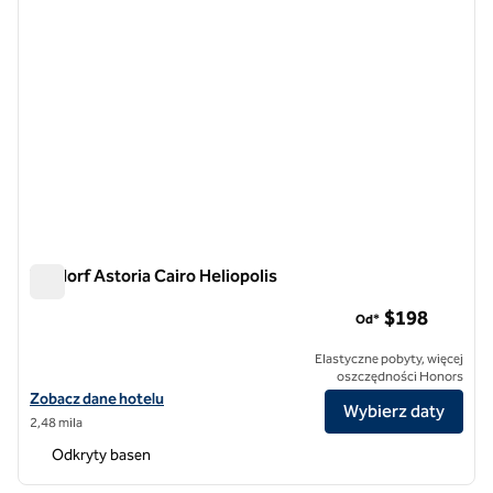
Waldorf Astoria Cairo Heliopolis
Waldorf Astoria Cairo Heliopolis
$198
Od*
Elastyczne pobyty, więcej
oszczędności Honors
Zobacz szczegóły hotelu Waldorf Astoria Cairo Heliopolis
Zobacz dane hotelu
Wybierz daty
2,48 mila
Odkryty basen