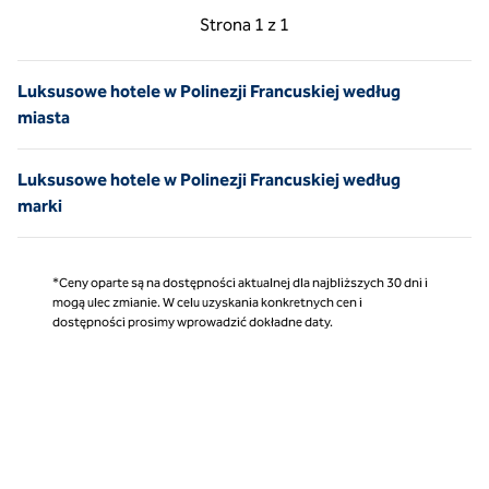
Poprzednia strona, 1 z 1
Następna strona, 1 z 
Strona
1 z 1
Strona 1 z 1
Luksusowe hotele w Polinezji Francuskiej według
miasta
Luksusowe hotele w Polinezji Francuskiej według
marki
*Ceny oparte są na dostępności aktualnej dla najbliższych 30 dni i
mogą ulec zmianie. W celu uzyskania konkretnych cen i
dostępności prosimy wprowadzić dokładne daty.