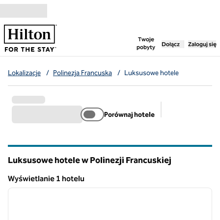
Przejdź do treści
,
otwiera nową ka
Twoje
Dołącz
Zaloguj się
pobyty
Lokalizacje
/
Polinezja Francuska
/
Luksusowe hotele
Porównaj hotele
Sugerowane filt
Luksusowe hotele w Polinezji Francuskiej
Wyświetlanie 1 hotelu
1
/
12
Wyświetlanie 1 hotelu
poprzedni obraz
następ
1 z 12