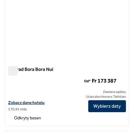
Conrad Bora Bora Nui
Conrad Bora Bora Nui
Fr 173 387
Od*
Zawiera opłaty
Ucieczka Honors Tahitian
Zobacz szczegóły hotelu Conrad Bora Bora Nui
Zobacz dane hotelu
Wybierz daty
170,91 mila
Odkryty basen