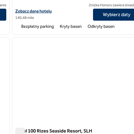
anie
Zniżka Honors zawiera śniad
Zobacz szczegóły hotelu Eagles Villas, SLH Hotel
Zobacz dane hotelu
Wybierz daty
140,48 mila
Bezpłatny parking
Kryty basen
Odkryty basen
/
12
następny obraz
poprzedni obraz
1 z 8
Hotel 100 Rizes Seaside Resort, SLH