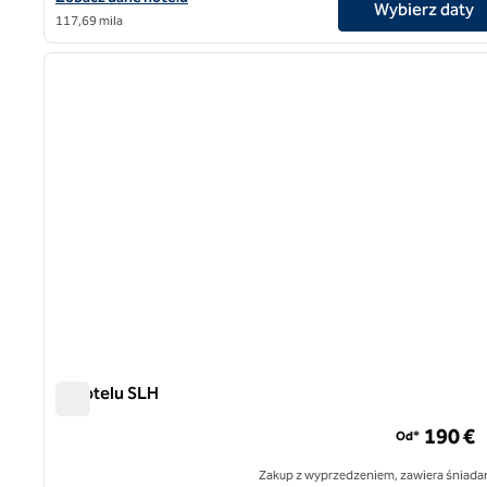
Wybierz daty
117,69 mila
1
poprzedni obraz
1 z 13
W hotelu SLH
W hotelu SLH
190 €
Od*
Zakup z wyprzedzeniem, zawiera śniadan