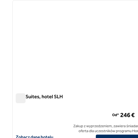
poprzedni obraz
1 z 12
A77 Suites, hotel SLH
A77 Suites, hotel SLH
246 €
Od*
Zakup z wyprzedzeniem, zawiera śniadan
oferta dla uczestników programu Ho
Zobacz szczegóły hotelu A77 Suites, SLH Hotel
Zobacz dane hotelu