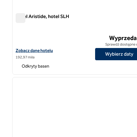
Hotel Aristide, hotel SLH
Hotel Aristide, hotel SLH
Wyprzeda
Sprawdź dostępne 
Zobacz szczegóły hotelu Aristide Hotel, SLH Hotel
Zobacz dane hotelu
Wybierz daty
192,97 mila
Odkryty basen
poprzedni obraz
1 z 7