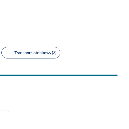
Transport lotniskowy (2)
/
10
następny obraz