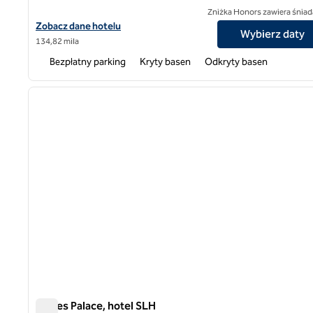
Zniżka Honors zawiera śniad
Zobacz szczegóły hotelu Euphoria Retreat, SLH Hotel
Zobacz dane hotelu
Wybierz daty
134,82 mila
Bezpłatny parking
Kryty basen
Odkryty basen
1
poprzedni obraz
1 z 12
Eagles Palace, hotel SLH