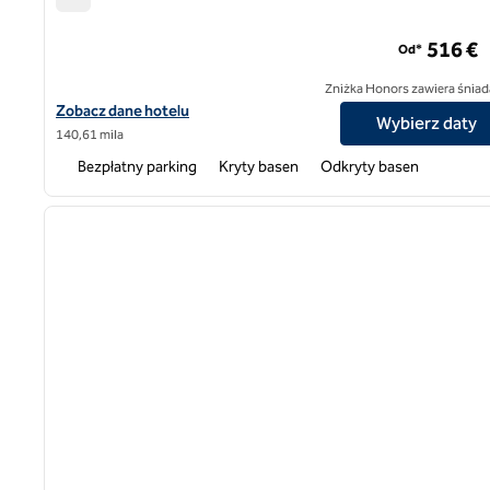
Eagles Palace, hotel SLH
516 €
Od*
Zniżka Honors zawiera śniad
Zobacz szczegóły hotelu Eagles Palace, SLH Hotel
Zobacz dane hotelu
Wybierz daty
140,61 mila
Bezpłatny parking
Kryty basen
Odkryty basen
poprzedni obraz
1 z 7