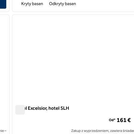
Kryty basen
Odkryty basen
/
13
1
następny obraz
poprzedni obraz
1 z 12
Hotel Excelsior, hotel SLH
Hotel Excelsior, hotel SLH
161 €
Od*
ie –
Zakup z wyprzedzeniem, zawiera śniadan