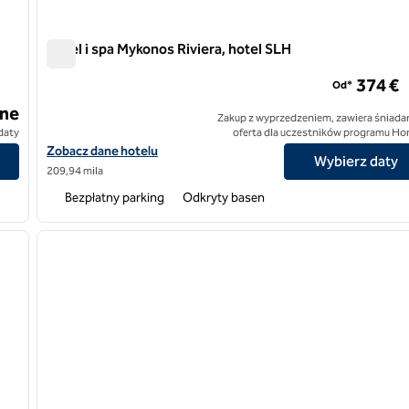
Hotel i spa Mykonos Riviera, hotel SLH
Hotel i spa Mykonos Riviera, hotel SLH
374 €
Od*
ne
Zakup z wyprzedzeniem, zawiera śniadan
daty
oferta dla uczestników programu Ho
Zobacz szczegóły hotelu Mykonos Riviera Hotel and Spa, SLH Ho
Zobacz dane hotelu
Wybierz daty
209,94 mila
Bezpłatny parking
Odkryty basen
1
/
7
1
następny obraz
poprzedni obraz
1 z 11