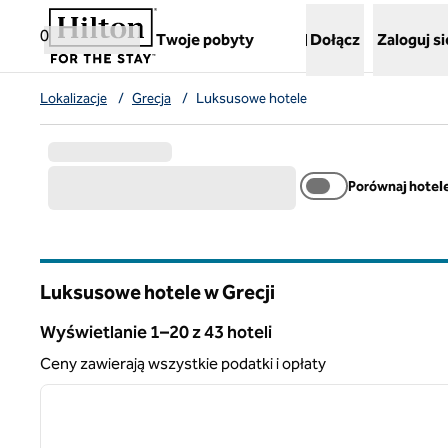
Przejdź do treści
,
otwiera nową kartę
0
Twoje pobyty
Dołącz
Zaloguj si
Lokalizacje
/
Grecja
/
Luksusowe hotele
Porównaj hotel
Luksusowe hotele w Grecji
Wyświetlanie 1–20 z 43 hoteli
Wyświetlanie 43 hotelu
Ceny zawierają wszystkie podatki i opłaty
1
poprzedni obraz
1 z 12