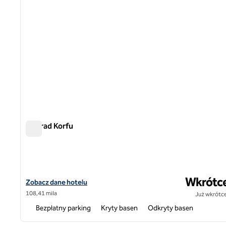
Conrad Korfu
Conrad Korfu
Wkrótc
Zobacz szczegóły hotelu Conrad Corfu
Zobacz dane hotelu
108,41 mila
Już wkrótce
Bezpłatny parking
Kryty basen
Odkryty basen
1