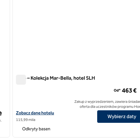
Nido – Kolekcja Mar-Bella, hotel SLH
Nido – Kolekcja Mar-Bella, hotel SLH
463 €
Od*
Zakup z wyprzedzeniem, zawiera śniadan
oferta dla uczestników programu Ho
e
Zobacz szczegóły hotelu Nido - Mar-Bella Collection, SLH Hotel
Zobacz dane hotelu
Wybierz daty
115,99 mila
.
Odkryty basen
/
12
1