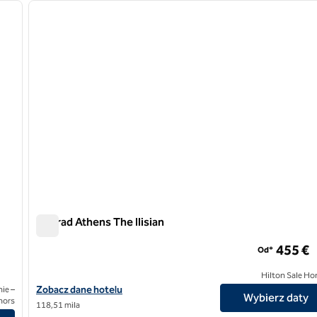
następny obraz
poprzedni obraz
1 z 12
Conrad Athens The Ilisian
Conrad Athens The Ilisian
455 €
Od*
Hilton Sale Ho
Zobacz szczegóły hotelu Conrad Athens The Ilisian
Zobacz dane hotelu
ie –
Wybierz daty
nors
118,51 mila