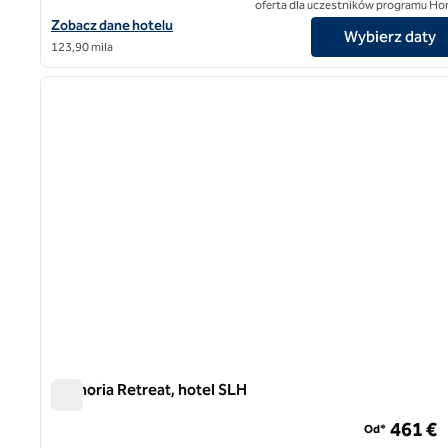
oferta dla uczestników programu Ho
Zobacz szczegóły hotelu ON Residence, SLH Hotel
Zobacz dane hotelu
Wybierz daty
123,90 mila
poprzedni obraz
1 z 8
Euphoria Retreat, hotel SLH
Euphoria Retreat, hotel SLH
461 €
Od*