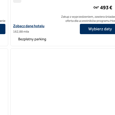
Hotel 100 Rizes Seaside Resort, SLH
493 €
Od*
Zakup z wyprzedzeniem, zawiera śniadan
anie
oferta dla uczestników programu Ho
Zobacz szczegóły hotelu 100 Rizes Seaside Resort, SLH Hotel
Zobacz dane hotelu
Wybierz daty
162,88 mila
Bezpłatny parking
1
/
7
1
następny obraz
poprzedni obraz
1 z 12