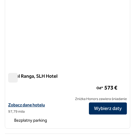
Hotel Ranga, SLH Hotel
Hotel Ranga, SLH Hotel
573 €
Od*
Zniżka Honors zawiera śniadanie
Zobacz szczegóły hotelu Hotel Ranga, SLH Hotel
Zobacz dane hotelu
Wybierz daty
97,79 mila
Bezpłatny parking