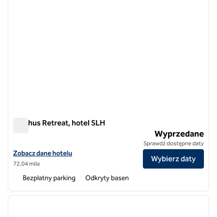
Torfhus Retreat, hotel SLH
Torfhus Retreat, hotel SLH
Wyprzedane
Sprawdź dostępne daty
Zobacz szczegóły hotelu Torfhus Retreat, SLH Hotel
Zobacz dane hotelu
Wybierz daty
72,04 mila
Bezpłatny parking
Odkryty basen
1
/
7
poprzedni obraz
następ
1 z 7