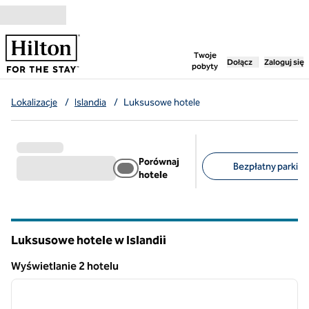
Przejdź do treści
,
otwiera nową ka
Twoje
Dołącz
Zaloguj się
pobyty
Lokalizacje
/
Islandia
/
Luksusowe hotele
Porównaj
Bezpłatny parking 
hotele
Sugerowane filtry
Luksusowe hotele w Islandii
Wyświetlanie 2 hotelu
1
/
10
Wyświetlanie 2 hotelu
poprzedni obraz
następ
1 z 10