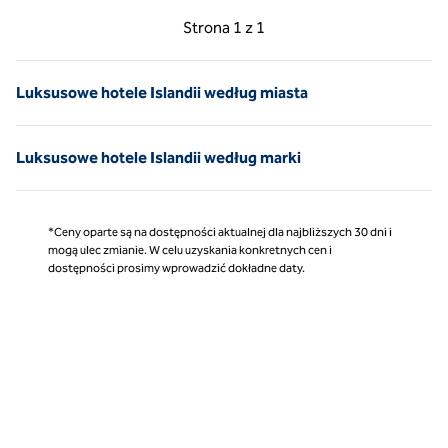
Poprzednia strona, 1 z 1
Następna strona, 1 z 
Strona
1 z 1
Strona 1 z 1
Luksusowe hotele Islandii według miasta
Luksusowe hotele Islandii według marki
*Ceny oparte są na dostępności aktualnej dla najbliższych 30 dni i
mogą ulec zmianie. W celu uzyskania konkretnych cen i
dostępności prosimy wprowadzić dokładne daty.