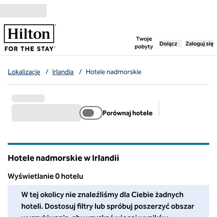
Przejdź do treści
,
otwiera nową ka
Twoje
Dołącz
Zaloguj się
pobyty
Lokalizacje
/
Irlandia
/
Hotele nadmorskie
Porównaj hotele
Sugerowane filt
Hotele nadmorskie w Irlandii
Wyświetlanie 0 hotelu
W tej okolicy nie znaleźliśmy dla Ciebie żadnych hoteli. Dosto
W tej okolicy nie znaleźliśmy dla Ciebie żadnych
hoteli. Dostosuj filtry lub spróbuj poszerzyć obszar