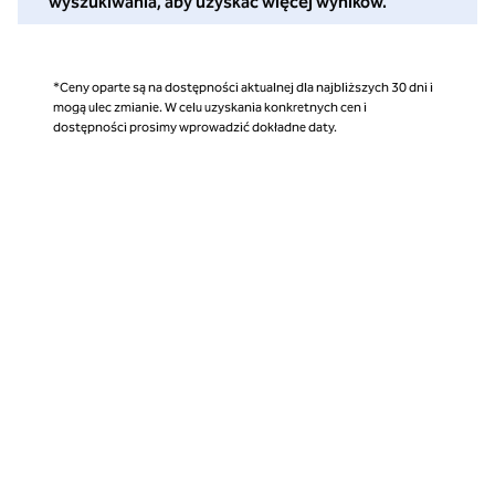
wyszukiwania, aby uzyskać więcej wyników.
*Ceny oparte są na dostępności aktualnej dla najbliższych 30 dni i
mogą ulec zmianie. W celu uzyskania konkretnych cen i
dostępności prosimy wprowadzić dokładne daty.