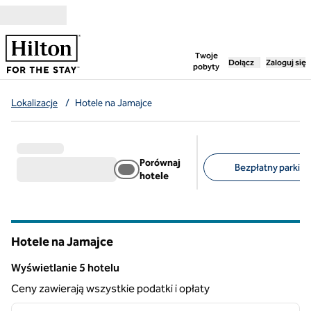
Przejdź do treści
,
otwiera nową ka
Twoje
Dołącz
Zaloguj się
pobyty
Lokalizacje
/
Hotele na Jamajce
Porównaj
Bezpłatny parking 
hotele
Sugerowane filtry
Hotele na Jamajce
Wyświetlanie 5 hotelu
Wyświetlanie 5 hotelu
Ceny zawierają wszystkie podatki i opłaty
1
/
7
poprzedni obraz
następ
1 z 7