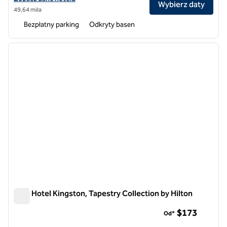
Wybierz daty
49,64 mila
Bezpłatny parking
Odkryty basen
1
/
12
poprzedni obraz
następ
1 z 12
ROK Hotel Kingston, Tapestry Collection by Hilton
ROK Hotel Kingston, Tapestry Collection by Hilton
$173
Od*