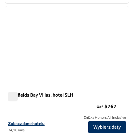
1
/
12
poprzedni obraz
następ
1 z 12
Bluefields Bay Villas, hotel SLH
Bluefields Bay Villas, hotel SLH
$767
Od*
Zniżka Honors All Inclusive
Zobacz szczegóły hotelu Bluefields Bay Villas, SLH Hotel
Zobacz dane hotelu
Wybierz daty
34,10 mila