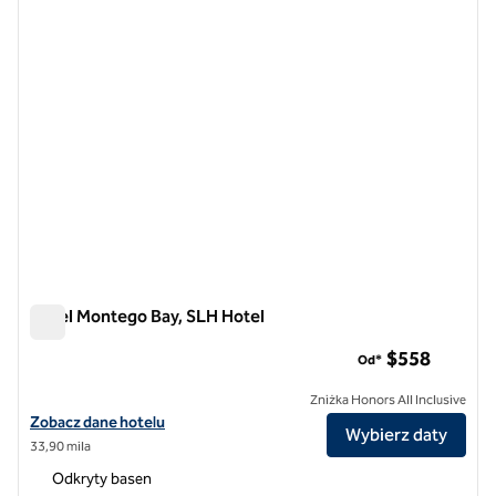
Hotel Montego Bay, SLH Hotel
Hotel Montego Bay, SLH Hotel
$558
Od*
Zniżka Honors All Inclusive
Zobacz szczegóły hotelu dla S Hotel Montego Bay, SLH Hotel
Zobacz dane hotelu
Wybierz daty
33,90 mila
Odkryty basen