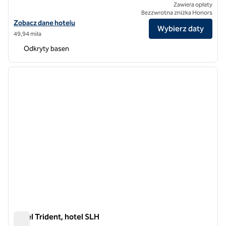
Zawiera opłaty
Bezzwrotna zniżka Honors
Zobacz szczegóły hotelu ROK Hotel Kingston, Tapestry Collection by
Zobacz dane hotelu
Wybierz daty
49,94 mila
Odkryty basen
1
/
4
poprzedni obraz
następ
1 z 4
Hotel Trident, hotel SLH