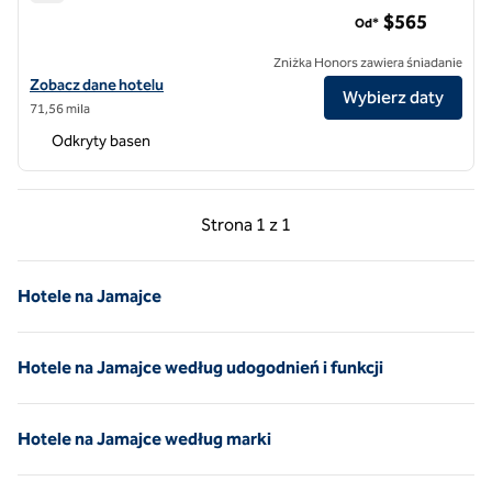
Hotel Trident, hotel SLH
$565
Od*
Zniżka Honors zawiera śniadanie
Zobacz szczegóły hotelu The Trident Hotel, SLH Hotel
Zobacz dane hotelu
Wybierz daty
71,56 mila
Odkryty basen
Poprzednia strona, 1 z 1
Następna strona, 1 z 
Strona
1 z 1
Strona 1 z 1
Hotele na Jamajce
Hotele na Jamajce według udogodnień i funkcji
Hotele na Jamajce według marki