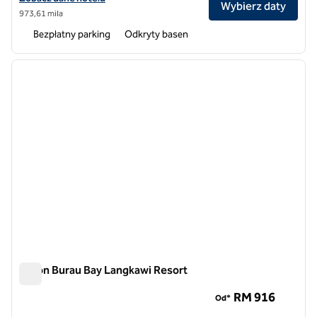
Wybierz daty
973,61 mila
Bezpłatny parking
Odkryty basen
1
/
12
poprzedni obraz
następ
1 z 12
Hilton Burau Bay Langkawi Resort
Hilton Burau Bay Langkawi Resort
RM 916
Od*