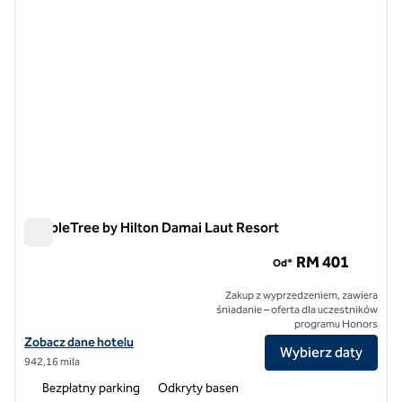
DoubleTree by Hilton Damai Laut Resort
DoubleTree by Hilton Damai Laut Resort
RM 401
Od*
Zakup z wyprzedzeniem, zawiera
śniadanie – oferta dla uczestników
programu Honors
Zobacz szczegóły hotelu DoubleTree by Hilton Damai Laut Resort
Zobacz dane hotelu
Wybierz daty
942,16 mila
Bezpłatny parking
Odkryty basen