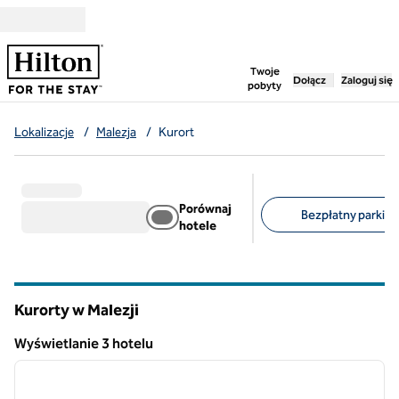
Przejdź do treści
,
otwiera nową ka
Twoje
Dołącz
Zaloguj się
pobyty
Lokalizacje
/
Malezja
/
Kurort
Porównaj
Bezpłatny parking 
hotele
Sugerowane filtry
Kurorty w Malezji
Wyświetlanie 3 hotelu
1
/
12
Wyświetlanie 3 hotelu
poprzedni obraz
następ
1 z 12