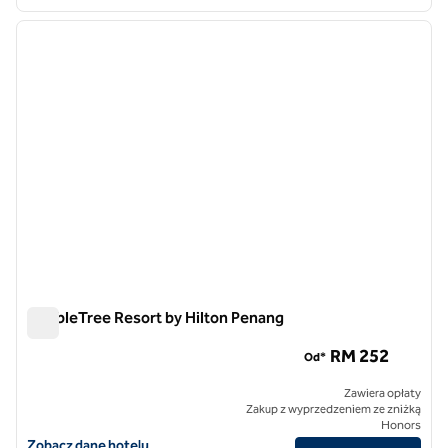
1
/
12
poprzedni obraz
następ
1 z 12
DoubleTree Resort by Hilton Penang
DoubleTree Resort by Hilton Penang
RM 252
Od*
Zawiera opłaty
Zakup z wyprzedzeniem ze zniżką
Honors
Zobacz szczegóły hotelu DoubleTree Resort by Hilton Penang
Zobacz dane hotelu