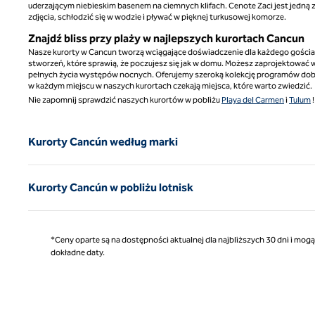
uderzającym niebieskim basenem na ciemnych klifach. Cenote Zaci jest jedną z 
zdjęcia, schłodzić się w wodzie i pływać w pięknej turkusowej komorze.
Znajdź bliss przy plaży w najlepszych kurortach Cancun
Nasze kurorty w Cancun tworzą wciągające doświadczenie dla każdego gościa.
stworzeń, które sprawią, że poczujesz się jak w domu. Możesz zaprojektować
pełnych życia występów nocnych. Oferujemy szeroką kolekcję programów dobr
w każdym miejscu w naszych kurortach czekają miejsca, które warto zwiedzić.
Nie zapomnij sprawdzić naszych kurortów w pobliżu
Playa del Carmen
i
Tulum
!
Kurorty Cancún według marki
Kurorty Cancún w pobliżu lotnisk
*Ceny oparte są na dostępności aktualnej dla najbliższych 30 dni i mog
dokładne daty.