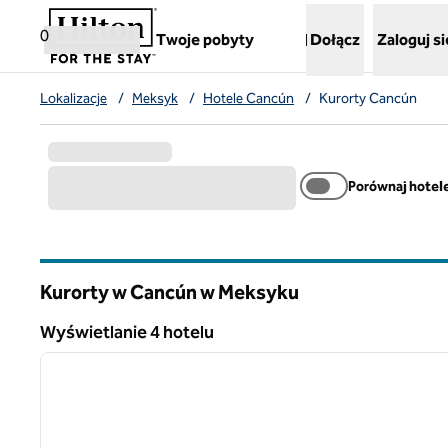
Przejdź do treści
,
otwiera nową kartę
0
Twoje pobyty
Dołącz
Zaloguj si
Lokalizacje
/
Meksyk
/
Hotele Cancún
/
Kurorty Cancún
Porównaj hotel
Kurorty w Cancún w Meksyku
Wyświetlanie 4 hotelu
1
Wyświetlanie 4 hotelu
poprzedni obraz
1 z 12