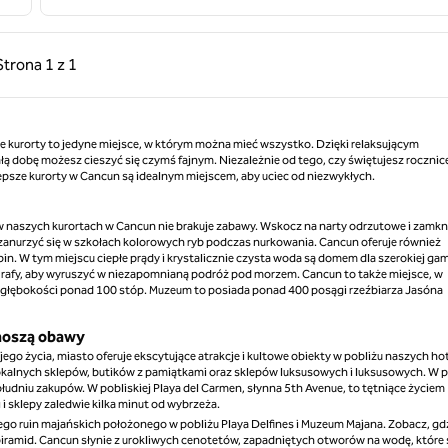
ednia strona, 1 z 1
Następna strona, 1 z 1
Strona
1 z 1
Strona 1 z 1
e kurorty to jedyne miejsce, w którym można mieć wszystko. Dzięki relaksującym
 dobę możesz cieszyć się czymś fajnym. Niezależnie od tego, czy świętujesz rocznic
lepsze kurorty w Cancun są idealnym miejscem, aby uciec od niezwykłych.
 naszych kurortach w Cancun nie brakuje zabawy. Wskocz na narty odrzutowe i zamkni
i zanurzyć się w szkołach kolorowych ryb podczas nurkowania. Cancun oferuje również
. W tym miejscu ciepłe prądy i krystalicznie czysta woda są domem dla szerokiej ga
 rafy, aby wyruszyć w niezapomnianą podróż pod morzem. Cancun to także miejsce, w
głębokości ponad 100 stóp. Muzeum to posiada ponad 400 posągi rzeźbiarza Jasóna
znoszą obawy
o życia, miasto oferuje ekscytujące atrakcje i kultowe obiekty w pobliżu naszych hot
okalnych sklepów, butików z pamiątkami oraz sklepów luksusowych i luksusowych. W p
łudniu zakupów. W pobliskiej Playa del Carmen, słynna 5th Avenue, to tętniące życiem
i sklepy zaledwie kilka minut od wybrzeża.
go ruin majańskich położonego w pobliżu Playa Delfines i Muzeum Majana. Zobacz, gd
 piramid. Cancun słynie z urokliwych cenotetów, zapadniętych otworów na wodę, które 