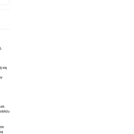
ę,
j się
my
eli.
obliżu
zie
są