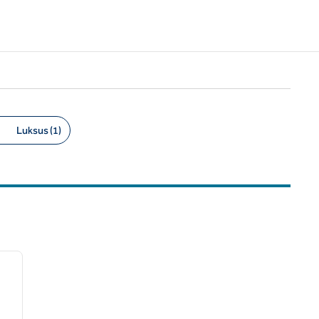
Luksus (1)
/
12
następny obraz