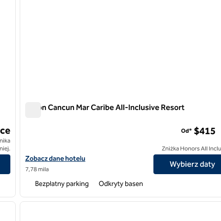
Hilton Cancun Mar Caribe All-Inclusive Resort
Hilton Cancun Mar Caribe All-Inclusive Resort
esort, Curio by Hilton
ce
$415
Od*
nika
niej.
Zniżka Honors All Incl
ort, Curio by Hilton
Zobacz szczegóły hotelu Hilton Cancun Mar Caribe All-Inclusive 
Zobacz dane hotelu
Wybierz daty
7,78 mila
Bezpłatny parking
Odkryty basen
/
12
1
następny obraz
poprzedni obraz
1 z 13