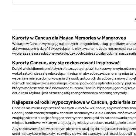
Poprz
Kurorty w Cancun dla Mayan Memories w Mangroves
Wakacje w Cancun wymagają najlepszych udogodnień, usług i posiłków, a nasz
aktywnościom w dzień i ekscytującemu elektrycznemu życiu nocnemu przez całą
wybierasz się na zasłużone wakacje, czy podróżujesz z całą rodziną, nasze naj
Kurorty Cancun, aby się rozkoszować i inspirować
Dzięki wielokilometrom białych piaszczystych plaż i turkusowym wybrzeżom w
wokół zatoki, ciesz się relaksującymi rejsami, aby zobaczyć panoramę miasta 
wspaniałe miejsca do nurkowania dla osób gotowych do zdobycia nowych głębin
różnych rodzajów życia morskiego. Poznaj podwodne splendor i odkryj piękne
którym możesz zwiedzić Podwodne Muzeum Cancún, hipnotyzujące miejsce o 
deCairesa Taylora i jest sztuczną rafą zaangażowaną w ochronę przyrody.
Najlepsze ośrodki wypoczynkowe w Cancun, gdzie fale 
Chociaż nie musisz opuszczać naszych kurortów w Cancun, aby mieć czas swojeg
Podaruj sobie trochę terapii w centrum handlowym La Isla Cancun. Mnóstwo l
znajdują się restauracje oferujące przepyszne przekąski do zatankowania po po
miejsce handlowe, w którym znajdują się międzynarodowe marki, galerie sztuki 
Aby rozkoszować się wspaniałym plenerem, udaj się do miejsca archeologiczne
setki majczyków mieszkały i rozwijały się wśród starożytnych osad, budowli i