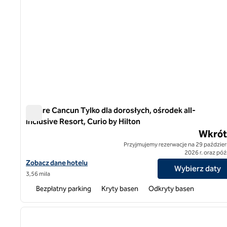
Amare Cancun Tylko dla dorosłych, ośrodek all-
Inclusive Resort, Curio by Hilton
Amare Cancun Tylko dla dorosłych, ośrodek all-Inclusive R
Wkrót
Przyjmujemy rezerwacje na 29 paździer
2026 r. oraz póź
Zobacz szczegóły hotelu dla Amare Cancun Only All-Inclusive Res
Zobacz dane hotelu
Wybierz daty
3,56 mila
Bezpłatny parking
Kryty basen
Odkryty basen
1
poprzedni obraz
1 z 12