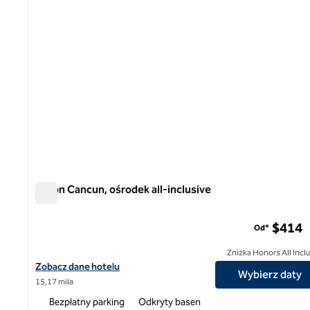
Hilton Cancun, ośrodek all-inclusive
Hilton Cancun, ośrodek all-inclusive
$414
Od*
Zniżka Honors All Incl
Zobacz szczegóły hotelu Hilton Cancun, All-Inclusive Resort
Zobacz dane hotelu
Wybierz daty
15,17 mila
Bezpłatny parking
Odkryty basen