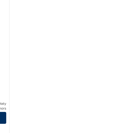
łaty
nors