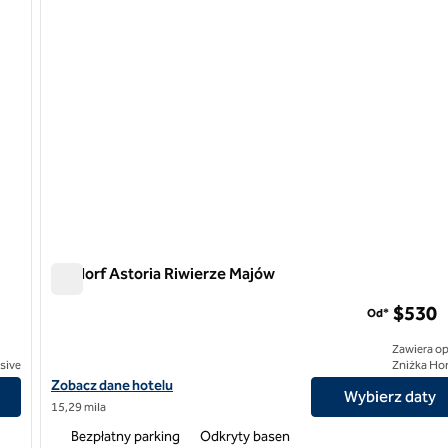
Waldorf Astoria Riwierze Majów
Waldorf Astoria Riwierze Majów
$530
Od*
Zawiera op
usive
Zniżka Ho
Zobacz szczegóły hotelu Waldorf Astoria Riwierze Majów
Zobacz dane hotelu
Wybierz daty
15,29 mila
Bezpłatny parking
Odkryty basen