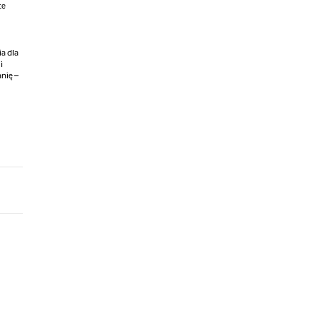
te
a dla
i
nię –