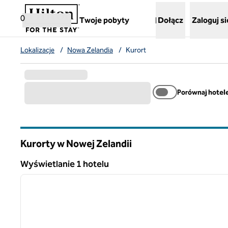
Przejdź do treści
,
otwiera nową kartę
0
Twoje pobyty
Dołącz
Zaloguj si
Lokalizacje
/
Nowa Zelandia
/
Kurort
Porównaj hotel
Kurorty w Nowej Zelandii
Wyświetlanie 1 hotelu
1
Wyświetlanie 1 hotelu
poprzedni obraz
1 z 12