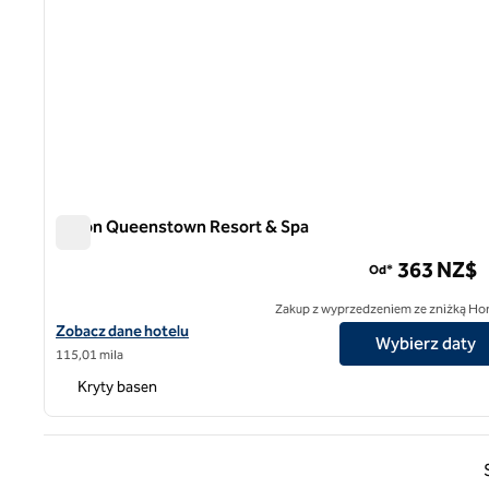
Hilton Queenstown Resort & Spa
Hilton Queenstown Resort & Spa
363 NZ$
Od*
Zakup z wyprzedzeniem ze zniżką Ho
Zobacz szczegóły hotelu Hilton Queenstown Resort & Spa
Zobacz dane hotelu
Wybierz daty
115,01 mila
Kryty basen
Poprz