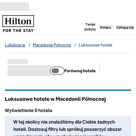
Przejdź do treści
,
otwiera nową ka
Twoje
Dołącz
Zaloguj się
pobyty
Lokalizacje
/
Macedonia Północna
/
Luksusowe hotele
Porównaj hotele
Sugerowane filt
Luksusowe hotele w Macedonii Północnej
Wyświetlanie 0 hotelu
W tej okolicy nie znaleźliśmy dla Ciebie żadnych hoteli. Dosto
W tej okolicy nie znaleźliśmy dla Ciebie żadnych
hoteli. Dostosuj filtry lub spróbuj poszerzyć obszar