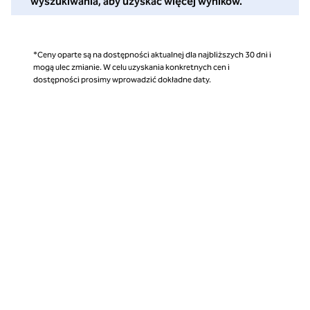
wyszukiwania, aby uzyskać więcej wyników.
*Ceny oparte są na dostępności aktualnej dla najbliższych 30 dni i
mogą ulec zmianie. W celu uzyskania konkretnych cen i
dostępności prosimy wprowadzić dokładne daty.