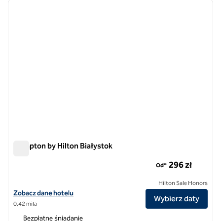
poprzedni obraz
następ
1 z 12
Hampton by Hilton Białystok
Hampton by Hilton Białystok
296 zł
Od*
Hilton Sale Honors
Zobacz szczegóły hotelu Hampton by Hilton Białystok
Zobacz dane hotelu
Wybierz daty
0,42 mila
Bezpłatne śniadanie