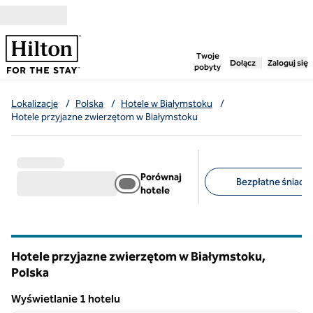
Przejdź do treści
,
otwiera nową ka
Twoje
Dołącz
Zaloguj się
pobyty
Lokalizacje
/
Polska
/
Hotele w Białymstoku
/
Hotele przyjazne zwierzętom w Białymstoku
Porównaj
Bezpłatne śniadan
hotele
Sugerowane filtry
Hotele przyjazne zwierzętom w Białymstoku,
Polska
Wyświetlanie 1 hotelu
1
/
12
Wyświetlanie 1 hotelu