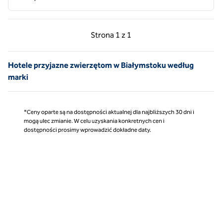
Poprzednia strona, 1 z 1
Następna strona, 1 z 
Strona
1 z 1
Strona 1 z 1
Hotele przyjazne zwierzętom w Białymstoku według
marki
*Ceny oparte są na dostępności aktualnej dla najbliższych 30 dni i
mogą ulec zmianie. W celu uzyskania konkretnych cen i
dostępności prosimy wprowadzić dokładne daty.