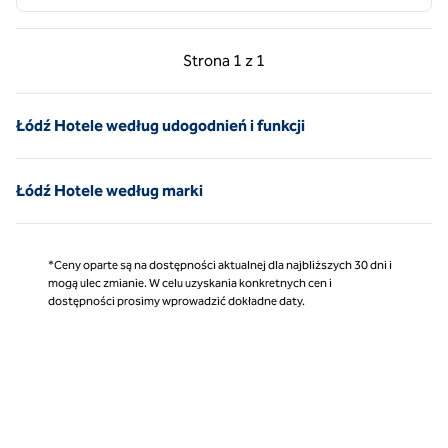
Poprzednia strona, 1 z 1
Następna strona, 1 z 
Strona
1 z 1
Strona 1 z 1
Łódź Hotele według udogodnień i funkcji
Łódź Hotele według marki
*Ceny oparte są na dostępności aktualnej dla najbliższych 30 dni i
mogą ulec zmianie. W celu uzyskania konkretnych cen i
dostępności prosimy wprowadzić dokładne daty.