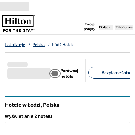
Przejdź do treści
,
otwiera nową ka
Twoje
Dołącz
Zaloguj się
pobyty
Lokalizacje
/
Polska
/
Łódź Hotele
Porównaj
Bezpłatne śniadan
hotele
Sugerowane filtry
Hotele w Łodzi, Polska
Wyświetlanie 2 hotelu
1
/
12
Wyświetlanie 2 hotelu
poprzedni obraz
następ
1 z 12