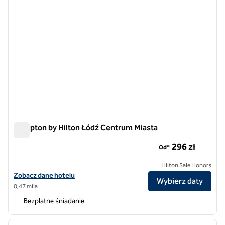
Hampton by Hilton Łódź Centrum Miasta
Hampton by Hilton Łódź Centrum Miasta
296 zł
Od*
Hilton Sale Honors
Zobacz szczegóły hotelu Hampton by Hilton Łódź City Center
Zobacz dane hotelu
Wybierz daty
0,47 mila
Bezpłatne śniadanie
1
/
12
poprzedni obraz
następ
1 z 12