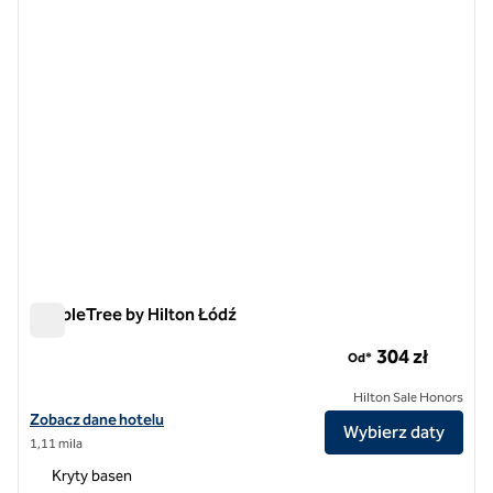
DoubleTree by Hilton Łódź
DoubleTree by Hilton Łódź
304 zł
Od*
Hilton Sale Honors
Zobacz szczegóły hotelu DoubleTree by Hilton Łódź
Zobacz dane hotelu
Wybierz daty
1,11 mila
Kryty basen