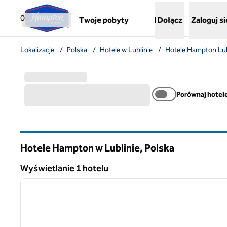
Przejdź do treści
,
otwiera nową kartę
0
Twoje pobyty
Dołącz
Zaloguj si
Lokalizacje
/
Polska
/
Hotele w Lublinie
/
Hotele Hampton Lub
Porównaj hotel
Hotele Hampton w Lublinie, Polska
Wyświetlanie 1 hotelu
1
Wyświetlanie 1 hotelu
poprzedni obraz
1 z 12