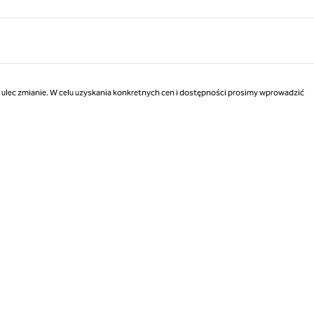
Strona 1 z 1
ą ulec zmianie. W celu uzyskania konkretnych cen i dostępności prosimy wprowadzić