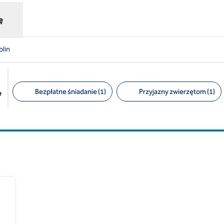
ę
lin
Bezpłatne śniadanie (1)
Przyjazny zwierzętom (1)
e
Sugerowane filtry
/
12
następny obraz