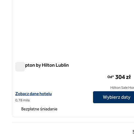
Hampton by Hilton Lublin
Hampton by Hilton Lublin
304 zł
Od*
Hilton Sale Ho
Zobacz szczegóły hotelu Hampton by Hilton Lublin
Zobacz dane hotelu
Wybierz daty
0,78 mila
Bezpłatne śniadanie
Poprz