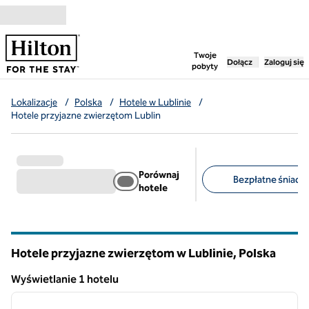
Przejdź do treści
,
otwiera nową ka
Twoje
Dołącz
Zaloguj się
pobyty
Lokalizacje
/
Polska
/
Hotele w Lublinie
/
Hotele przyjazne zwierzętom Lublin
Porównaj
Bezpłatne śniadan
hotele
Sugerowane filtry
Hotele przyjazne zwierzętom w Lublinie, Polska
Wyświetlanie 1 hotelu
1
/
12
Wyświetlanie 1 hotelu
poprzedni obraz
następ
1 z 12