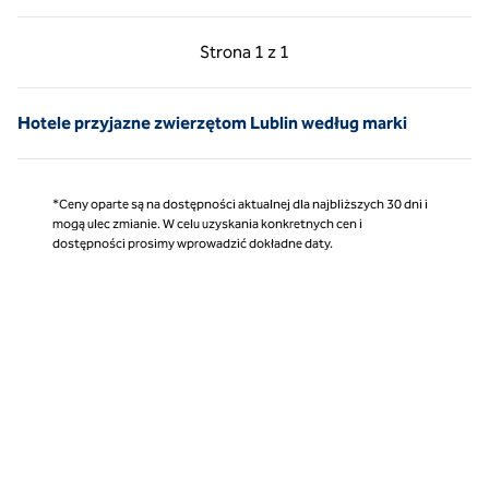
Poprzednia strona, 1 z 1
Następna strona, 1 z 
Strona
1 z 1
Strona 1 z 1
Hotele przyjazne zwierzętom Lublin według marki
*Ceny oparte są na dostępności aktualnej dla najbliższych 30 dni i
mogą ulec zmianie. W celu uzyskania konkretnych cen i
dostępności prosimy wprowadzić dokładne daty.