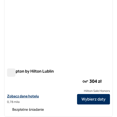
Hampton by Hilton Lublin
Hampton by Hilton Lublin
304 zł
Od*
Hilton Sale Honors
Zobacz szczegóły hotelu Hampton by Hilton Lublin
Zobacz dane hotelu
Wybierz daty
0,78 mila
Bezpłatne śniadanie