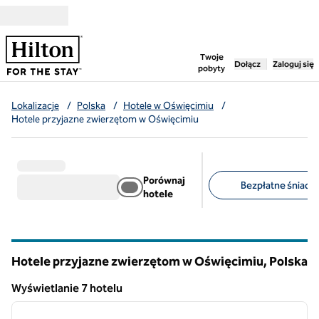
Przejdź do treści
,
otwiera nową ka
Twoje
Dołącz
Zaloguj się
pobyty
Lokalizacje
/
Polska
/
Hotele w Oświęcimiu
/
Hotele przyjazne zwierzętom w Oświęcimiu
Porównaj
Bezpłatne śniadan
hotele
Sugerowane filtry
Hotele przyjazne zwierzętom w Oświęcimiu, Polska
Wyświetlanie 7 hotelu
1
/
12
Wyświetlanie 7 hotelu
poprzedni obraz
następ
1 z 12