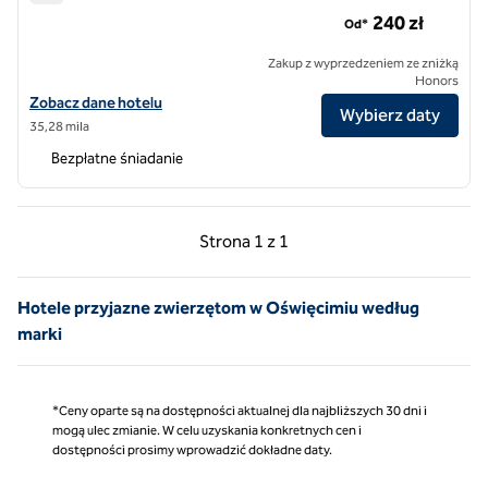
Hampton by Hilton Kraków
240 zł
Od*
Zakup z wyprzedzeniem ze zniżką
Honors
Zobacz szczegóły hotelu Hampton by Hilton Kraków
Zobacz dane hotelu
Wybierz daty
35,28 mila
Bezpłatne śniadanie
Poprzednia strona, 1 z 1
Następna strona, 1 z 
Strona
1 z 1
Strona 1 z 1
Hotele przyjazne zwierzętom w Oświęcimiu według
marki
*Ceny oparte są na dostępności aktualnej dla najbliższych 30 dni i
mogą ulec zmianie. W celu uzyskania konkretnych cen i
dostępności prosimy wprowadzić dokładne daty.