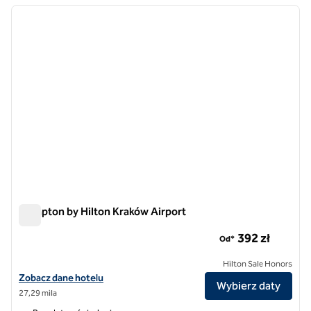
poprzedni obraz
następ
1 z 12
Hampton by Hilton Kraków Airport
Hampton by Hilton Kraków Airport
392 zł
Od*
Hilton Sale Honors
Zobacz szczegóły hotelu Hampton by Hilton Kraków Airport
Zobacz dane hotelu
Wybierz daty
27,29 mila