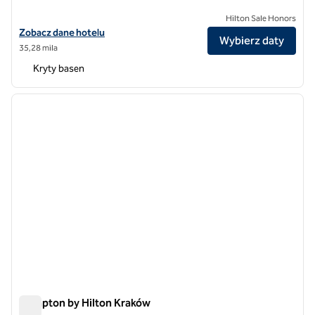
Hilton Sale Honors
Zobacz szczegóły hotelu DoubleTree by Hilton Kraków Hotel & Conv
Zobacz dane hotelu
Wybierz daty
35,28 mila
Kryty basen
1
/
11
poprzedni obraz
następ
1 z 11
Hampton by Hilton Kraków