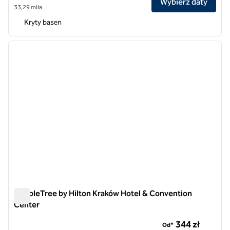
Wybierz daty
33,29 mila
Kryty basen
1
/
12
poprzedni obraz
następ
1 z 12
DoubleTree by Hilton Kraków Hotel & Convention
Center
DoubleTree by Hilton Kraków Hotel & Convention Center
344 zł
Od*