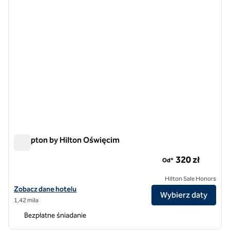
Hampton by Hilton Oświęcim
Hampton by Hilton Oświęcim
320 zł
Od*
Hilton Sale Honors
Zobacz szczegóły hotelu Hampton by Hilton Oświęcim
Zobacz dane hotelu
Wybierz daty
1,42 mila
Bezpłatne śniadanie
1
/
12