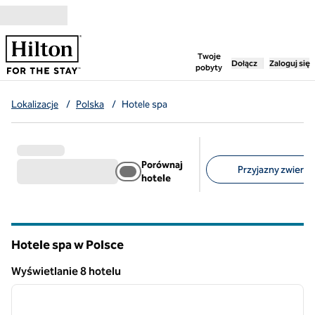
Przejdź do treści
,
otwiera nową ka
Twoje
Dołącz
Zaloguj się
pobyty
Lokalizacje
/
Polska
/
Hotele spa
Porównaj
Przyjazny zwierzę
hotele
Sugerowane filtry
Hotele spa w Polsce
Wyświetlanie 8 hotelu
1
/
12
Wyświetlanie 8 hotelu
poprzedni obraz
następ
1 z 12