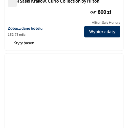
Hotel Saski Krakow, Curio Collection by Hilton
Hotel Saski Krakow, Curio Collection by Hilton
800 zł
Od*
Hilton Sale Honors
Zobacz szczegóły hotelu Hotel Saski Kraków, Curio Collection by Hil
Zobacz dane hotelu
Wybierz daty
152,75 mila
Kryty basen
1
/
12
poprzedni obraz
następ
1 z 12