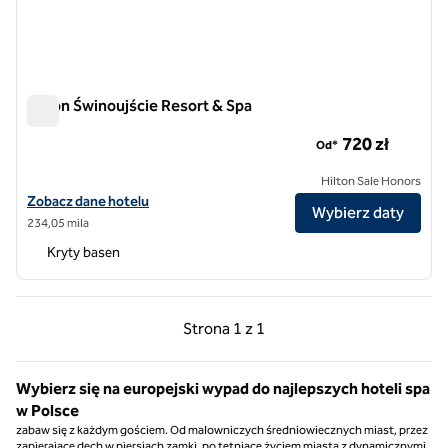
Hilton Świnoujście Resort & Spa
Hilton Świnoujście Resort & Spa
720 zł
Od*
Hilton Sale Honors
Zobacz szczegóły hotelu Hilton Świnoujście Resort & Spa
Zobacz dane hotelu
Wybierz daty
234,05 mila
Kryty basen
Poprzednia strona, 1 z 1
Następna strona, 1 z 
Strona
1 z 1
Strona 1 z 1
Wybierz się na europejski wypad do najlepszych hoteli spa
w Polsce
zabaw się z każdym gościem. Od malowniczych średniowiecznych miast, przez
zapierające dech w piersiach zamki, po tętniące życiem miasta z dynamicznymi