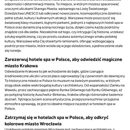
odporności i determinacji miasta. To miejsce, w którym możesz spacerować
uroczymi uliczkami Starego Miasta, wpisanego na Listę Światowego
Dziedzictwa UNESCO lub odkrywać nowoczesne, kosmopolityczne dzielnice
pełne sztuki, kultury i kulinarnych atrakcji. Warszawa może poszczycić się
światowej klasy muzeami, bujnymi parkami, jednymi z najlepszych hoteli spa w
Polsce oraz dynamiczną sceną nocnego życia, dzięki czemu każdy podróżny
znajdzie coś dla siebie. Niezależnie od tego, czy intryguje Cię historia, urzekasz
sztuką współczesną, czy po prostu szukasz autentycznego smaku polskiej
kultury, Warszawa wita Cię otwartymi ramionami, oferując wzbogacającą
podróż przez miasto, które wciela się w jego dziedzictwo, a jednocześnie stale
się rozwija.
Zarezerwuj hotele spa w Polsce, aby odwiedzić magiczne
miasto Krakowa
Odwiedzanie Krakowa to jak wchodzenie do bajki, gdzie czarujące
średniowieczne uliczki i urocze place zaprowadzą Cię z powrotem do dawnej ery.
To historyczne miasto w Polsce to muzeum na świeżym powietrzu, w którym
stoją obok siebie wieki bogatej kultury i architektury. Od wspaniałości Zamku na
Wawelu, przez zachwycające piękno Rynka Głównego lub Rynku Głównego, aż
po potężną historię Auschwitz-Birkenau, Kraków oferuje różnorodne tasiemce
doznań. Tętniąca życiem scena artystyczna, przepyszna kuchnia i przyjazna
atmosfera sprawiają, że jest to idealne miejsce na pobyt w hotelach spa w
Polsce.
Zatrzymaj się w hotelach spa w Polsce, aby odkryć
kolorowe miasto Wrocławia
Urokliwym polskim miastem Wrocławia jest zachwycająca architektura, z