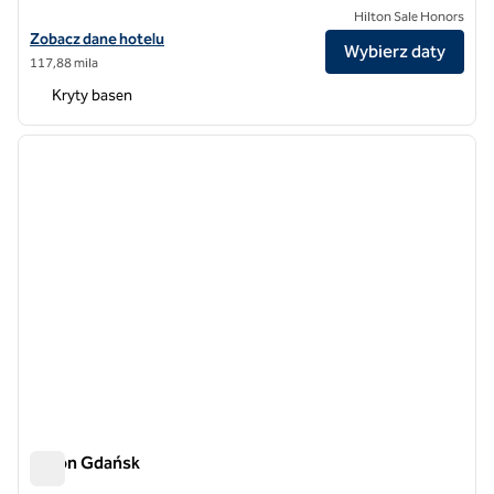
Hilton Sale Honors
Zobacz szczegóły hotelu DoubleTree by Hilton Wrocław
Zobacz dane hotelu
Wybierz daty
117,88 mila
Kryty basen
1
/
12
poprzedni obraz
następ
1 z 12
Hilton Gdańsk
Hilton Gdańsk