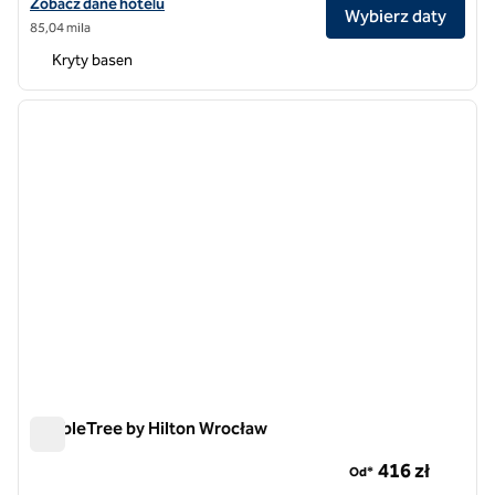
Zobacz szczegóły hotelu DoubleTree by Hilton Hotel & Conference
Zobacz dane hotelu
Wybierz daty
85,04 mila
Kryty basen
1
/
12
poprzedni obraz
następ
1 z 12
DoubleTree by Hilton Wrocław
DoubleTree by Hilton Wrocław
416 zł
Od*