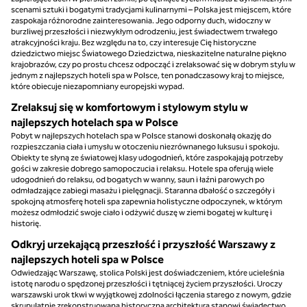
scenami sztuki i bogatymi tradycjami kulinarnymi – Polska jest miejscem, które
zaspokaja różnorodne zainteresowania. Jego odporny duch, widoczny w
burzliwej przeszłości i niezwykłym odrodzeniu, jest świadectwem trwałego
atrakcyjności kraju. Bez względu na to, czy interesuje Cię historyczne
dziedzictwo miejsc Światowego Dziedzictwa, nieskazitelne naturalne piękno
krajobrazów, czy po prostu chcesz odpocząć i zrelaksować się w dobrym stylu w
jednym z najlepszych hoteli spa w Polsce, ten ponadczasowy kraj to miejsce,
które obiecuje niezapomniany europejski wypad.
Zrelaksuj się w komfortowym i stylowym stylu w
najlepszych hotelach spa w Polsce
Pobyt w najlepszych hotelach spa w Polsce stanowi doskonałą okazję do
rozpieszczania ciała i umysłu w otoczeniu niezrównanego luksusu i spokoju.
Obiekty te słyną ze światowej klasy udogodnień, które zaspokajają potrzeby
gości w zakresie dobrego samopoczucia i relaksu. Hotele spa oferują wiele
udogodnień do relaksu, od bogatych w wanny, saun i łaźni parowych po
odmładzające zabiegi masażu i pielęgnacji. Staranna dbałość o szczegóły i
spokojną atmosferę hoteli spa zapewnia holistyczne odpoczynek, w którym
możesz odmłodzić swoje ciało i odżywić duszę w ziemi bogatej w kulturę i
historię.
Odkryj urzekającą przeszłość i przyszłość Warszawy z
najlepszych hoteli spa w Polsce
Odwiedzając Warszawę, stolica Polski jest doświadczeniem, które ucieleśnia
istotę narodu o spędzonej przeszłości i tętniącej życiem przyszłości. Uroczy
warszawski urok tkwi w wyjątkowej zdolności łączenia starego z nowym, gdzie
skrupulatnie zrekonstruowana historyczna architektura stanowi świadectwo