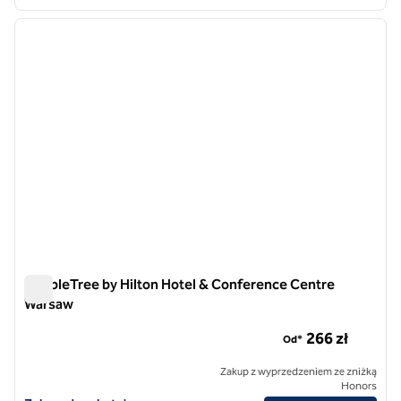
1
/
12
poprzedni obraz
następ
1 z 12
DoubleTree by Hilton Hotel & Conference Centre
Warsaw
DoubleTree by Hilton Hotel & Conference Centre Warsaw
266 zł
Od*
Zakup z wyprzedzeniem ze zniżką
Honors