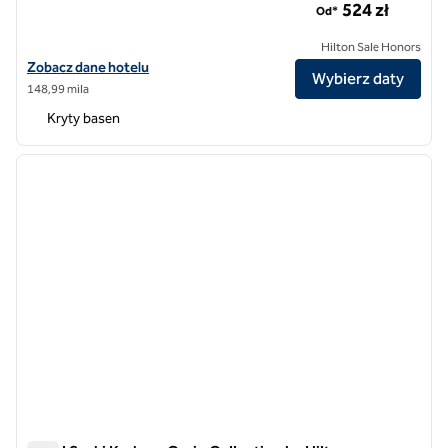
524 zł
Od*
Hilton Sale Honors
Zobacz szczegóły hotelu Hilton Gdańsk
Zobacz dane hotelu
Wybierz daty
148,99 mila
Kryty basen
1
/
12
poprzedni obraz
następ
1 z 12