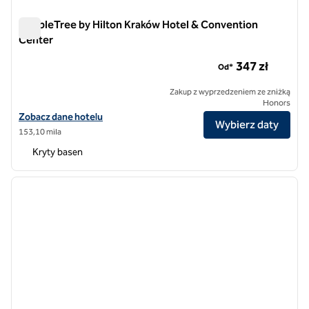
DoubleTree by Hilton Kraków Hotel & Convention
Center
DoubleTree by Hilton Kraków Hotel & Convention Center
347 zł
Od*
Zakup z wyprzedzeniem ze zniżką
Honors
Zobacz szczegóły hotelu DoubleTree by Hilton Kraków Hotel & Conv
Zobacz dane hotelu
Wybierz daty
153,10 mila
Kryty basen
1
/
12
poprzedni obraz
następ
1 z 12