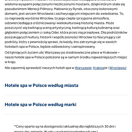
wieloma wyspami połączonymi niezliczonymi mostami, dzięki którym stała się
pseudonimem Wenecji Północy. Malowniczy Rynek, otoczony kolorowymi
domami, jest sercem Wrocławia i zachwycającym miejscem do zwiedzania. To,
co naprawdę wyróżnia Wrocław, to jego ciepła i przyjazna atmosfera,
odzwierciedlająca zróżnicowaną i wielokulturową historię miasta. Może
poszczycić się kwitnącą sceną artystyczną, kwitnącą kulturą kulinarną oraz
głębokim połączeniem z rzeką Oder, która przez nią przepływa. Dla podróżników
poszukujących kultury, historii i współczesności Wrocław to fascynujący cel
podróży, który z pewnością sprawi, że każdy, kto zatrzymuje się w swoich
hotelach spa w Polsce, będzie odświeżony i zainspirowany.
Od tętniących życiem ulic Warszawy po średniowieczne place w Krakowie –
nasze hotele spa w Polsce położone są w samym środku najważniejszych miejsc
w kraju.
Nie zapomnij sprawdzić naszych hoteli spa w
Warszawie,
Krakow
ie i
Wrocławiu!
Hotele spa w Polsce według miasta
Hotele spa w Polsce według marki
*Ceny oparte są na dostępności aktualnej dla najbliższych 30 dni i
mogą ulec zmianie. W celu uzyskania konkretnych cen i