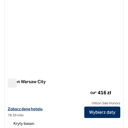
Hilton Warsaw City
Hilton Warsaw City
416 zł
Od*
Hilton Sale Honors
Zobacz szczegóły hotelu Hilton Warsaw City
Zobacz dane hotelu
Wybierz daty
78,39 mila
Kryty basen