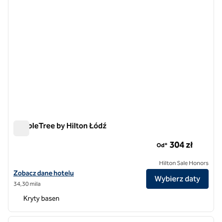
DoubleTree by Hilton Łódź
DoubleTree by Hilton Łódź
304 zł
Od*
Hilton Sale Honors
Zobacz szczegóły hotelu DoubleTree by Hilton Łódź
Zobacz dane hotelu
Wybierz daty
34,30 mila
Kryty basen
1
/
12
poprzedni obraz
następ
1 z 12