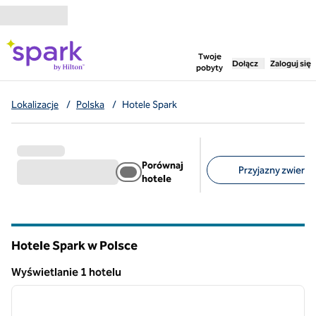
Przejdź do treści
,
otwiera nową ka
Twoje
Dołącz
Zaloguj się
pobyty
Lokalizacje
/
Polska
/
Hotele Spark
Porównaj
Przyjazny zwierzę
hotele
Sugerowane filtry
Hotele Spark w Polsce
Wyświetlanie 1 hotelu
1
/
12
Wyświetlanie 1 hotelu
poprzedni obraz
następ
1 z 12