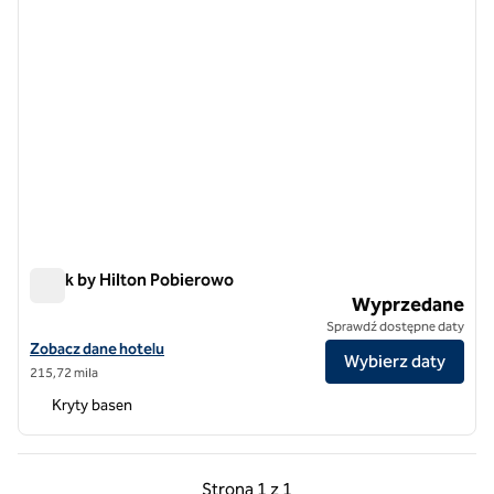
Spark by Hilton Pobierowo
Spark by Hilton Pobierowo
Wyprzedane
Sprawdź dostępne daty
Zobacz szczegóły hotelu Spark by Hilton Pobierowo
Zobacz dane hotelu
Wybierz daty
215,72 mila
Kryty basen
Poprzednia strona, 1 z 1
Następna strona, 1 z 
Strona
1 z 1