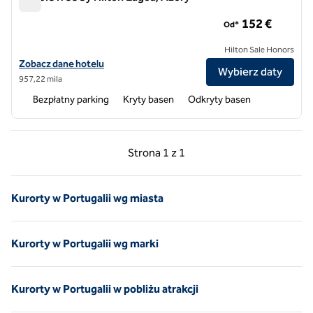
DoubleTree by Hilton Lagoa, Azory
152 €
Od*
Hilton Sale Honors
Zobacz szczegóły hotelu DoubleTree by Hilton Lagoa Azores
Zobacz dane hotelu
Wybierz daty
957,22 mila
Bezpłatny parking
Kryty basen
Odkryty basen
Poprzednia strona, 1 z 1
Następna strona, 1 z 
Strona
1 z 1
Strona 1 z 1
Kurorty w Portugalii wg miasta
Kurorty w Portugalii wg marki
Kurorty w Portugalii w pobliżu atrakcji