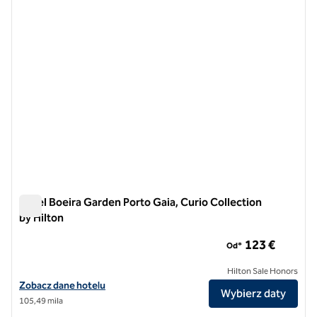
Hotel Boeira Garden Porto Gaia, Curio Collection
by Hilton
Hotel Boeira Garden Porto Gaia, Curio Collection by Hilton
123 €
Od*
Hilton Sale Honors
Zobacz szczegóły hotelu Boeira Garden Hotel Porto Gaia, Curio Colle
Zobacz dane hotelu
Wybierz daty
105,49 mila