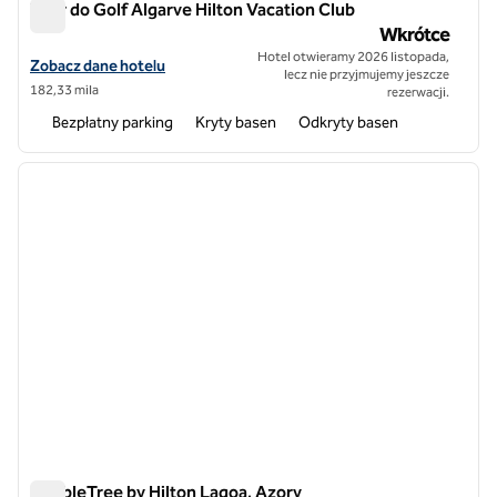
Vilar do Golf Algarve Hilton Vacation Club
Vilar do Golf Algarve Hilton Vacation Club
Wkrótce
Hotel otwieramy 2026 listopada,
Zobacz szczegóły hotelu Hilton Vacation Club Vilar do Golf Algarve
Zobacz dane hotelu
lecz nie przyjmujemy jeszcze
182,33 mila
rezerwacji.
Bezpłatny parking
Kryty basen
Odkryty basen
1
/
12
poprzedni obraz
następ
1 z 12
DoubleTree by Hilton Lagoa, Azory