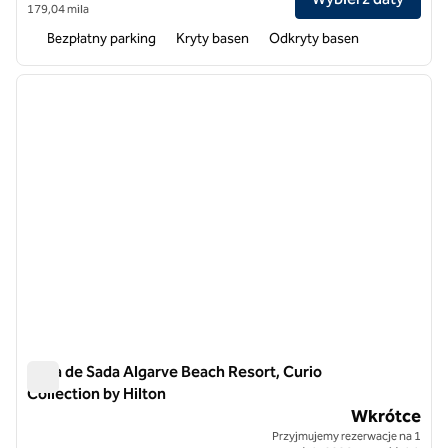
179,04 mila
Bezpłatny parking
Kryty basen
Odkryty basen
1
/
12
poprzedni obraz
następ
1 z 12
Casa de Sada Algarve Beach Resort, Curio
Collection by Hilton
Casa de Sada Algarve Beach Resort, Curio Collection by Hilto
Wkrótce
Przyjmujemy rezerwacje na 1