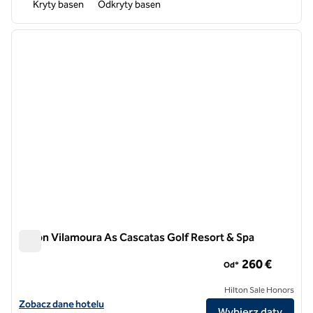
Kryty basen
Odkryty basen
1
/
12
poprzedni obraz
następ
1 z 12
Hilton Vilamoura As Cascatas Golf Resort & Spa
Hilton Vilamoura As Cascatas Golf Resort & Spa
260 €
Od*
Hilton Sale Honors
Zobacz szczegóły hotelu Hilton Vilamoura As Cascatas Golf Resort &
Zobacz dane hotelu
Wybierz daty