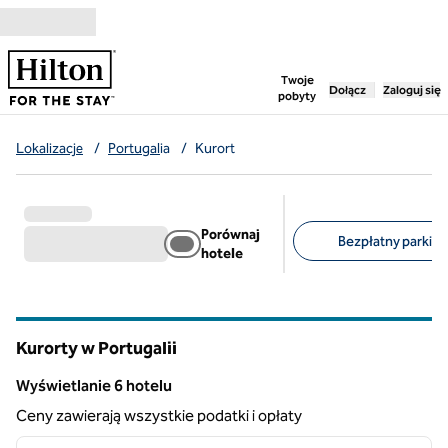
Przejdź do treści
,
otwiera nową ka
Twoje
Dołącz
Zaloguj się
pobyty
Lokalizacje
/
Portugal
ia
/
Kurort
Porównaj
Bezpłatny parking 
hotele
Sugerowane filtry
Kurorty w Portugalii
Wyświetlanie 6 hotelu
Wyświetlanie 6 hotelu
Ceny zawierają wszystkie podatki i opłaty
1
/
12
poprzedni obraz
następ
1 z 12