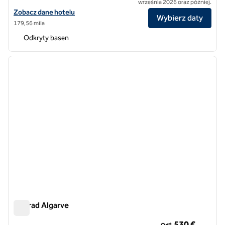
września 2026 oraz później.
Zobacz szczegóły hotelu Casa de Sada Algarve Beach Resort, Curio Co
Zobacz dane hotelu
Wybierz daty
179,56 mila
Odkryty basen
1
/
12
poprzedni obraz
następ
1 z 12
Conrad Algarve
Conrad Algarve
530 €
Od*