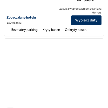
Zakup z wyprzedzeniem ze zniżką
Honors
Zobacz szczegóły hotelu Conrad Algarve
Zobacz dane hotelu
Wybierz daty
180,98 mila
Bezpłatny parking
Kryty basen
Odkryty basen
1
/
12
poprzedni obraz
następ
1 z 12