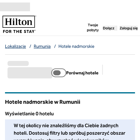
Przejdź do treści
,
otwiera nową ka
Twoje
Dołącz
Zaloguj się
pobyty
Lokalizacje
/
Rumunia
/
Hotele nadmorskie
Porównaj hotele
Sugerowane filt
Hotele nadmorskie w Rumunii
Wyświetlanie 0 hotelu
W tej okolicy nie znaleźliśmy dla Ciebie żadnych hoteli. Dosto
W tej okolicy nie znaleźliśmy dla Ciebie żadnych
hoteli. Dostosuj filtry lub spróbuj poszerzyć obszar