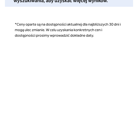
wyszukiwania, aby uzyskać więcej wyników.
*Ceny oparte są na dostępności aktualnej dla najbliższych 30 dni i
mogą ulec zmianie. W celu uzyskania konkretnych cen i
dostępności prosimy wprowadzić dokładne daty.