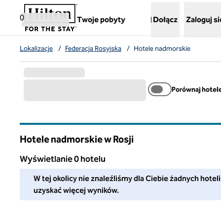
Przejdź do treści
,
otwiera nową kartę
0
Twoje pobyty
Dołącz
Zaloguj si
Lokalizacje
/
Federacja Rosyjska
/
Hotele nadmorskie
Porównaj hotel
Hotele nadmorskie w Rosji
Wyświetlanie 0 hotelu
W tej okolicy nie znaleźliśmy dla Ciebie żadnych hoteli. Do
W tej okolicy nie znaleźliśmy dla Ciebie żadnych hotel
uzyskać więcej wyników.