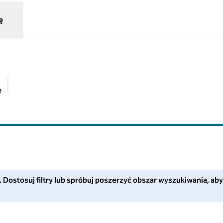
ę
e
Sugerowane filtry
stosuj filtry lub spróbuj poszerzyć obszar wyszukiwania, aby uzys
i. Dostosuj filtry lub spróbuj poszerzyć obszar wyszukiwania, aby