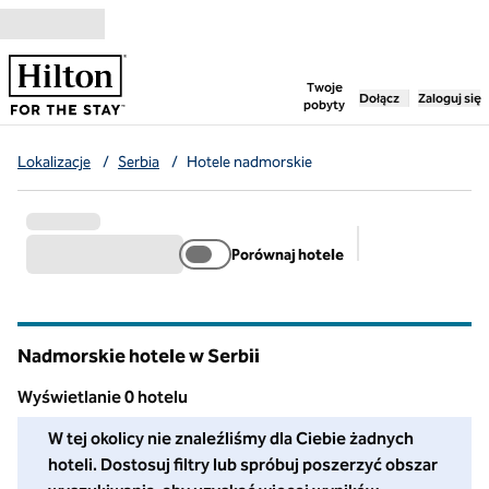
Przejdź do treści
,
otwiera nową ka
Twoje
Dołącz
Zaloguj się
pobyty
Lokalizacje
/
Serbia
/
Hotele nadmorskie
Porównaj hotele
Sugerowane filt
Nadmorskie hotele w Serbii
Wyświetlanie 0 hotelu
W tej okolicy nie znaleźliśmy dla Ciebie żadnych hoteli. Dosto
W tej okolicy nie znaleźliśmy dla Ciebie żadnych
hoteli. Dostosuj filtry lub spróbuj poszerzyć obszar