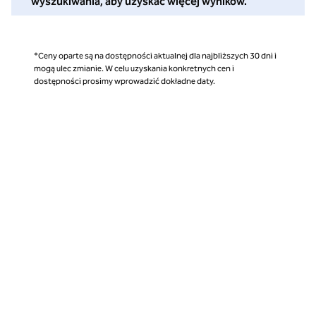
wyszukiwania, aby uzyskać więcej wyników.
*Ceny oparte są na dostępności aktualnej dla najbliższych 30 dni i
mogą ulec zmianie. W celu uzyskania konkretnych cen i
dostępności prosimy wprowadzić dokładne daty.