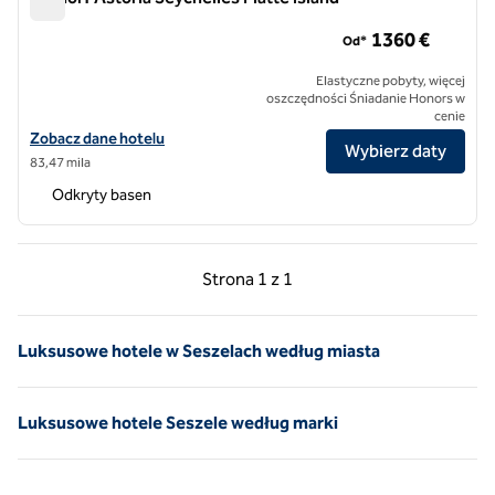
Waldorf Astoria Seychelles Platte Island
1​360 €
Od*
Elastyczne pobyty, więcej
oszczędności Śniadanie Honors w
cenie
Zobacz szczegóły hotelu Waldorf Astoria Seychelles Platte Island
Zobacz dane hotelu
Wybierz daty
83,47 mila
Odkryty basen
Poprzednia strona, 1 z 1
Następna strona, 1 z 
Strona
1 z 1
Strona 1 z 1
Luksusowe hotele w Seszelach według miasta
Luksusowe hotele Seszele według marki