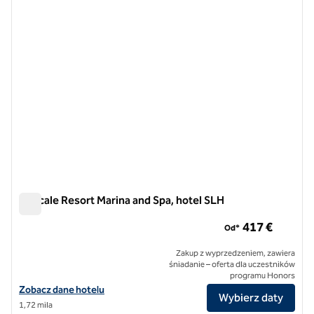
L'Escale Resort Marina and Spa, hotel SLH
L'Escale Resort Marina and Spa, hotel SLH
417 €
Od*
Zakup z wyprzedzeniem, zawiera
śniadanie – oferta dla uczestników
programu Honors
Zobacz szczegóły hotelu L'Escale Resort Marina and Spa, SLH Hotel
Zobacz dane hotelu
Wybierz daty
1,72 mila