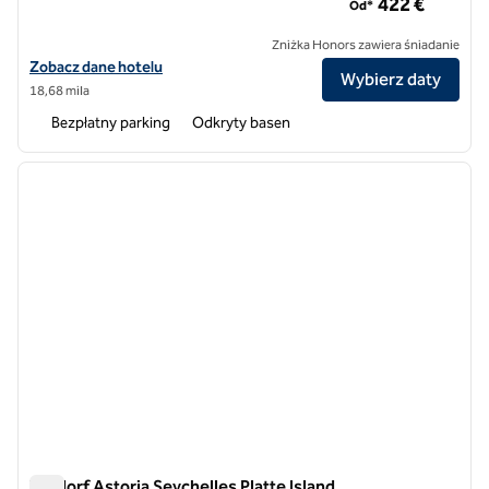
422 €
Od*
Zniżka Honors zawiera śniadanie
Zobacz szczegóły hotelu Niva Labriz Seychelles, SLH Hotel
Zobacz dane hotelu
Wybierz daty
18,68 mila
Bezpłatny parking
Odkryty basen
1
/
12
poprzedni obraz
następ
1 z 12
Waldorf Astoria Seychelles Platte Island