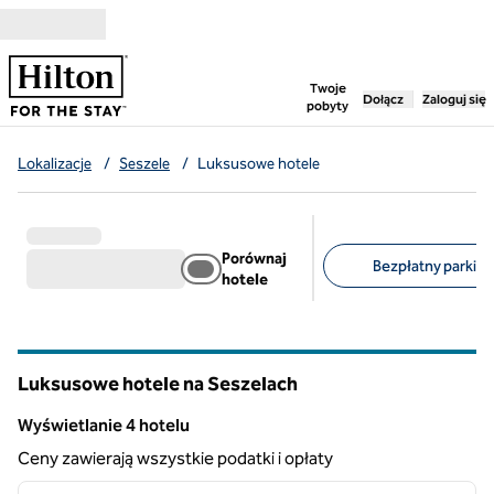
Przejdź do treści
,
otwiera nową ka
Twoje
Dołącz
Zaloguj się
pobyty
Lokalizacje
/
Seszele
/
Luksusowe hotele
Porównaj
Bezpłatny parking 
hotele
Sugerowane filtry
Luksusowe hotele na Seszelach
Wyświetlanie 4 hotelu
Wyświetlanie 4 hotelu
Ceny zawierają wszystkie podatki i opłaty
1
/
8
poprzedni obraz
następ
1 z 8