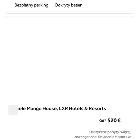
Bezpłatny parking
Odkryty basen
1
/
12
poprzedni obraz
następ
1 z 12
Seszele Mango House, LXR Hotels & Resorts
Seszele Mango House, LXR Hotels & Resorts
520 €
Od*
Elastyczne pobyty, więcej
oszczędności Śniadanie Honors w