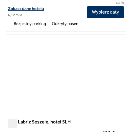
cenie
Zobacz szczegóły hotelu dla Mango House Seychelles, LXR Hotels &
Zobacz dane hotelu
Wybierz daty
6,12 mila
Bezpłatny parking
Odkryty basen
1
/
12
poprzedni obraz
następ
1 z 12
Niva Labriz Seszele, hotel SLH
Niva Labriz Seszele, hotel SLH